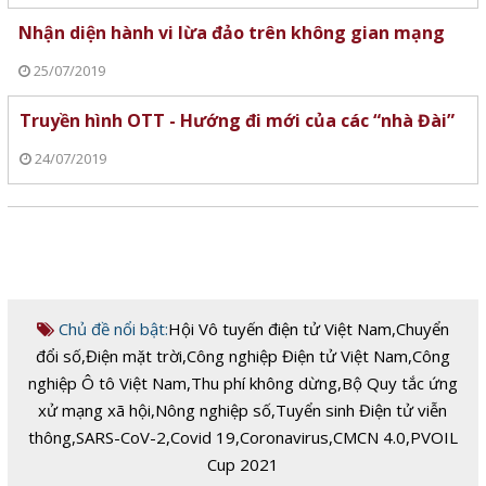
Nhận diện hành vi lừa đảo trên không gian mạng
25/07/2019
Truyền hình OTT - Hướng đi mới của các “nhà Đài”
24/07/2019
Chủ đề nổi bật:
Hội Vô tuyến điện tử Việt Nam
,
Chuyển
đổi số
,
Điện mặt trời
,
Công nghiệp Điện tử Việt Nam
,
Công
nghiệp Ô tô Việt Nam
,
Thu phí không dừng
,
Bộ Quy tắc ứng
xử mạng xã hội
,
Nông nghiệp số
,
Tuyển sinh Điện tử viễn
thông
,
SARS-CoV-2
,
Covid 19
,
Coronavirus
,
CMCN 4.0
,
PVOIL
Cup 2021