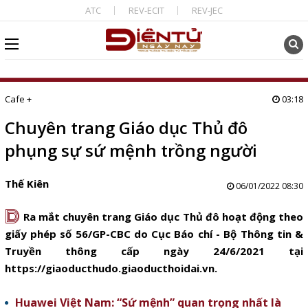
ATC
REV-ECIT
REV-JEC
Cafe +
03:18
Chuyên trang Giáo dục Thủ đô
phụng sự sứ mệnh trồng người
Thế Kiên
06/01/2022 08:30
D
Ra mắt chuyên trang Giáo dục Thủ đô hoạt động theo
giấy phép số 56/GP-CBC do Cục Báo chí - Bộ Thông tin &
Truyền thông cấp ngày 24/6/2021 tại
https://giaoducthudo.giaoducthoidai.vn
.
Huawei Việt Nam: “Sứ mệnh” quan trọng nhất là