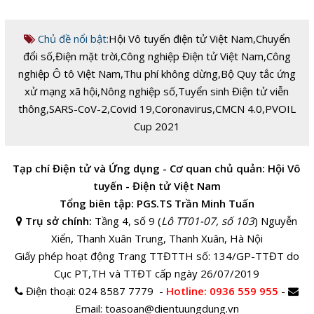
Chủ đề nổi bật:
Hội Vô tuyến điện tử Việt Nam
,
Chuyển
đổi số
,
Điện mặt trời
,
Công nghiệp Điện tử Việt Nam
,
Công
nghiệp Ô tô Việt Nam
,
Thu phí không dừng
,
Bộ Quy tắc ứng
xử mạng xã hội
,
Nông nghiệp số
,
Tuyển sinh Điện tử viễn
thông
,
SARS-CoV-2
,
Covid 19
,
Coronavirus
,
CMCN 4.0
,
PVOIL
Cup 2021
Tạp chí Điện tử và Ứng dụng - Cơ quan chủ quản: Hội Vô
tuyến - Điện tử Việt Nam
Tổng biên tập: PGS.TS Trần Minh Tuấn
Trụ sở chính:
Tầng 4, số 9 (
Lô TT01-07, số 103
) Nguyễn
Xiển, Thanh Xuân Trung, Thanh Xuân, Hà Nội
Giấy phép hoạt động Trang TTĐTTH số: 134/GP-TTĐT do
Cục PT,TH và TTĐT cấp ngày 26/07/2019
Điện thoại:
024 8587 7779 -
Hotline
: 0936 559 955
-
Email:
toasoan@dientuungdung.vn