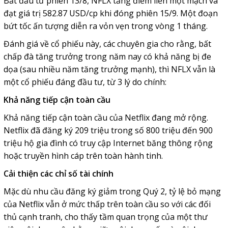
Bắt đầu tư phiên 13/8, NFLX tăng điểm liền một mạch và
đạt giá trị 582.87 USD/cp khi đóng phiên 15/9. Một đoạn
bứt tốc ấn tượng diễn ra vỏn vẹn trong vòng 1 tháng.
Đánh giá về cổ phiếu này, các chuyên gia cho rằng, bất
chấp đà tăng trưởng trong năm nay có khả năng bị đe
dọa (sau nhiều năm tăng trưởng mạnh), thì NFLX vẫn là
một cổ phiếu đáng đầu tư, từ 3 lý do chính:
Khả năng tiếp cận toàn cầu
Khả năng tiếp cận toàn cầu của Netflix đang mở rộng.
Netflix đã đăng ký 209 triệu trong số 800 triệu đến 900
triệu hộ gia đình có truy cập Internet băng thông rộng
hoặc truyền hình cáp trên toàn hành tinh.
Cải thiện các chỉ số tài chính
Mặc dù nhu cầu đăng ký giảm trong Quý 2, tỷ lệ bỏ mạng
của Netflix vẫn ở mức thấp trên toàn cầu so với các đối
thủ cạnh tranh, cho thấy tầm quan trọng của một thư