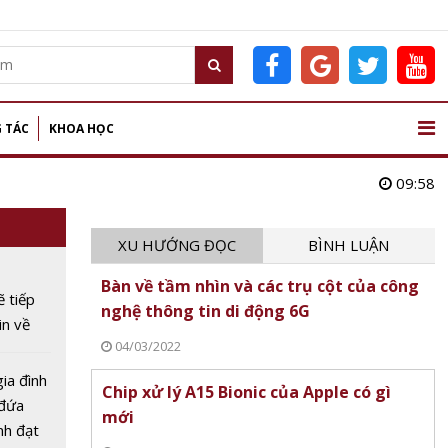
 TÁC
KHOA HỌC
09:58
XU HƯỚNG ĐỌC
BÌNH LUẬN
Bàn về tầm nhìn và các trụ cột của công
 tiếp
nghệ thông tin di động 6G
in về
04/03/2022
ia đình
Chip xử lý A15 Bionic của Apple có gì
đứa
mới
nh đạt