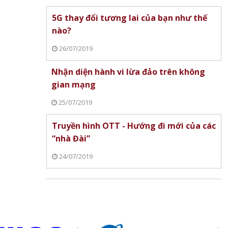
ịch sử
chúc mừng ngày Báo chí Cách
năm ngày Báo chí C
ịch
mạng Việt Nam
Việt Nam
5G thay đổi tương lai của bạn như thế
nào?
26/07/2019
Nhận diện hành vi lừa đảo trên không
gian mạng
25/07/2019
c ra
Truyền hình OTT - Hướng đi mới của các
Cục Thuế chỉ đạo công khai
Phú Thọ xây dựng n
“nhà Đài”
thông tin người nộp thuế trạng
liệu để quản trị du lị
24/07/2019
thái 03-06