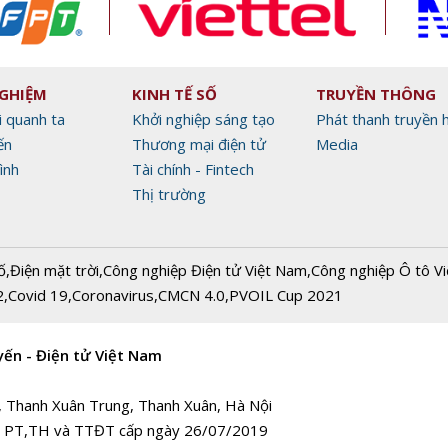
NGHIỆM
KINH TẾ SỐ
TRUYỀN THÔNG
i quanh ta
Khởi nghiệp sáng tạo
Phát thanh truyền 
ến
Thương mại điện tử
Media
ình
Tài chính - Fintech
Thị trường
ố
,
Điện mặt trời
,
Công nghiệp Điện tử Việt Nam
,
Công nghiệp Ô tô V
2
,
Covid 19
,
Coronavirus
,
CMCN 4.0
,
PVOIL Cup 2021
yến - Điện tử Việt Nam
, Thanh Xuân Trung, Thanh Xuân, Hà Nội
 PT,TH và TTĐT cấp ngày 26/07/2019