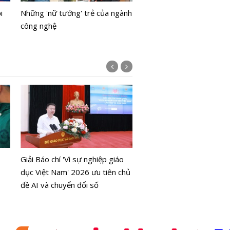
của 'kỳ quan' Công viên L
i
Những 'nữ tướng' trẻ của ngành
- Văn hoá - Tâm linh Tô L
công nghệ
DJI Mic Mini 2S chính thứ
mắt
Giải Báo chí 'Vì sự nghiệp giáo
dục Việt Nam' 2026 ưu tiên chủ
đề AI và chuyển đổi số