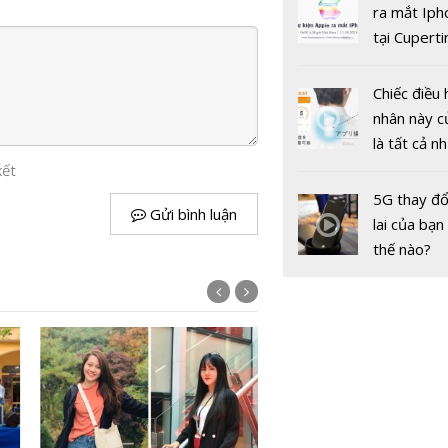
bảo sức k
gốc
ra mắt Iph
ngày Tết
tại Cuperti
California,
Chiếc điều 
nhân này c
là tất cả n
bạn cần để
kết
sót qua m
5G thay đổ
Fast & Fur
Gửi bình luận
nóng nực
lai của bạn
chuẩn bị ra
thế nào?
vào ngày
22/5/202
Ngắm mô phỏng 3D mới 