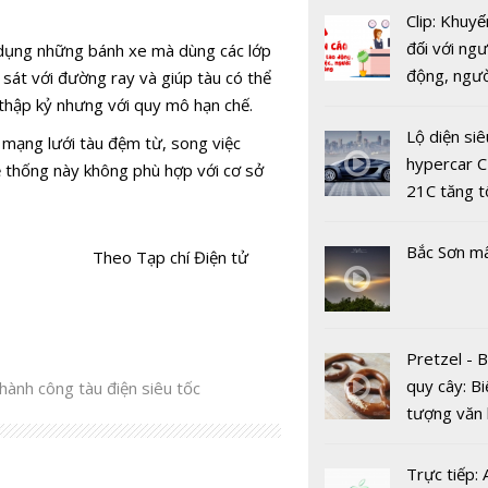
Clip: Khuyế
đối với ngư
 dụng những bánh xe mà dùng các lớp
động, ngư
 sát với đường ray và giúp tàu có thể
việc, ngườ
thập kỷ nhưng với quy mô hạn chế.
hàng tại k
Lộ diện siê
mạng lưới tàu đệm từ, song việc
vụ trong d
hypercar C
hệ thống này không phù hợp với cơ sở
Covid-19
21C tăng t
Virus Coro
100km/h c
Kiểm tra t
2 giây
Bắc Sơn m
quần thể dơ
Theo Tạp chí Điện tử
Thái Lan
Pretzel - 
quy cây: Bi
ành công tàu điện siêu tốc
tượng văn
Vài nguyên
châu Âu với
đơn giản 
tranh cãi 
Trực tiếp: