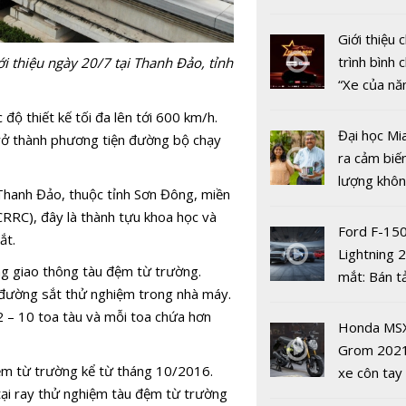
để duy trì 
nhiều xe ô 
động tron
năm 2022
Giới thiệu
dịch COVI
trình bình 
i thiệu ngày 20/7 tại Thanh Đảo, tỉnh
“Xe của n
2022"
ộ thiết kế tối đa lên tới 600 km/h.
Đại học Mi
rở thành phương tiện đường bộ chạy
ra cảm biế
lượng khôn
Thanh Đảo, thuộc tỉnh Sơn Đông, miền
phát hiện 
RC), đây là thành tựu khoa học và
19
Ford F-15
ắt.
Lightning 
ống giao thông tàu đệm từ trường.
mắt: Bán t
 đường sắt thử nghiệm trong nhà máy.
điện giá kh
 – 10 toa tàu và mỗi toa chứa hơn
chưa đến 4
Honda MS
USD
Grom 202
Các nước t
đệm từ trường kể từ tháng 10/2016.
xe côn tay
giới kỷ ni
ại ray thử nghiệm tàu đệm từ trường
bản đường
8/3 như th