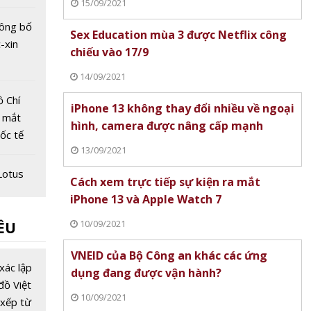
15/09/2021
ông bố
Sex Education mùa 3 được Netflix công
-xin
chiếu vào 17/9
14/09/2021
ồ Chí
iPhone 13 không thay đổi nhiều về ngoại
g mắt
hình, camera được nâng cấp mạnh
uốc tế
13/09/2021
Lotus
Cách xem trực tiếp sự kiện ra mắt
 cùng
iPhone 13 và Apple Watch 7
và xã
10/09/2021
ỀU
dịch
hàng
VNEID của Bộ Công an khác các ứng
 dùng
xác lập
dụng đang được vận hành?
áp
đồ Việt
10/09/2021
ay ma"
xếp từ