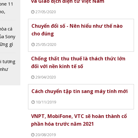
hỏe
và Giao dịch điện tử Việt Nam
one 11
no,
27/05/2020
 Mỹ
Chuyển đổi số - Nên hiểu như thế nào
hòa cá
cho đúng
ủa Sony
hững gì
25/05/2020
 sống
Chống thất thu thuế là thách thức lớn
ùa hè
i tương
ious 9
đối với nền kinh tế số
 như
 rạp
29/04/2020
0
Cách chuyển tập tin sang máy tính mới
10/11/2019
VNPT, MobiFone, VTC sẽ hoàn thành cổ
phần hóa trước năm 2021
nhất
Bệnh viện Phụ sản Thanh Hóa
Xi măng Thủ Đô chú
20/08/2019