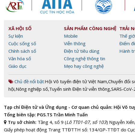
XÃ HỘI SỐ
SẢN PHẨM CÔNG NGHỆ
TRẢI 
Sự kiện
Mobile
Thế giớ
Cuộc sống số
Viễn thông
Điểm đ
Chính sách số
Điện tử tiêu dùng
Hành tr
Văn hóa số
Công nghệ thông tin
Giáo dục
Mẹo hay công nghệ
Chủ đề nổi bật:
Hội Vô tuyến điện tử Việt Nam
,
Chuyển đổi s
hội
,
Nông nghiệp số
,
Tuyển sinh Điện tử viễn thông
,
SARS-CoV-
Tạp chí Điện tử và Ứng dụng - Cơ quan chủ quản: Hội Vô tu
Tổng biên tập: PGS.TS Trần Minh Tuấn
Trụ sở chính:
Tầng 4, số 9 (
Lô TT01-07, số 103
) Nguyễn Xiển
Giấy phép hoạt động Trang TTĐTTH số: 134/GP-TTĐT do Cục