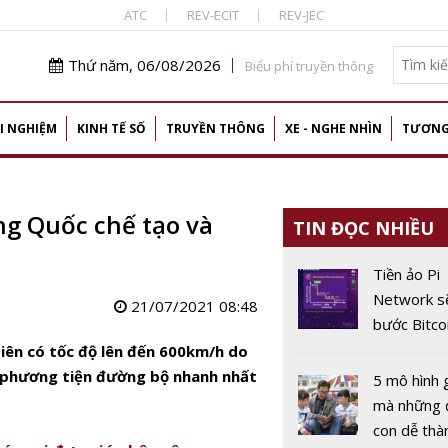
ATC
REV-ECIT
REV-JEC
Thứ năm, 06/08/2026
Biểu phí truyền thông
I NGHIỆM
KINH TẾ SỐ
TRUYỀN THÔNG
XE - NGHE NHÌN
TƯƠNG
ng Quốc chế tạo và
TIN ĐỌC NHIỀU
Tiền ảo Pi
Network sẽ
21/07/2021 08:48
bước Bitco
độ ‘hot’?
iên có tốc độ lên đến 600km/h do
 phương tiện đường bộ nhanh nhất
5 mô hình g
mà những 
con dễ thà