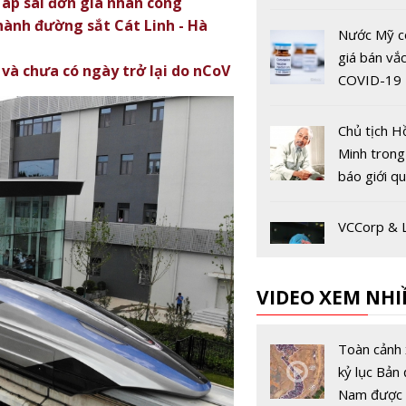
ì áp sai đơn giá nhân công
hành đường sắt Cát Linh - Hà
Nước Mỹ c
giá bán vắc
 và chưa có ngày trở lại do nCoV
COVID-19
Chủ tịch H
Minh tron
báo giới q
VCCorp & 
chung sức
cộng đồng 
VIDEO XEM NHI
hội chống 
COVID-19
Các hãng 
không phải
Toàn cảnh 
phương ph
kỷ lục Bản 
"chuyến b
Nam được 