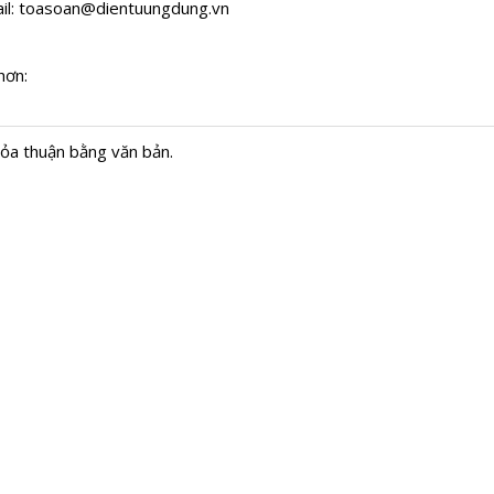
il:
toasoan@dientuungdung.vn
hơn:
hỏa thuận bằng văn bản.