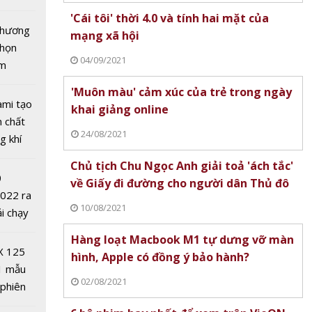
hoạt
tô nhất
'Cái tôi' thời 4.0 và tính hai mặt của
g mùa
 chương
mạng xã hội
D-19
chọn
04/09/2021
ăm
'Muôn màu' cảm xúc của trẻ trong ngày
ami tạo
khai giảng online
n chất
24/08/2021
g khí
Covid-
Chủ tịch Chu Ngọc Anh giải toả 'ách tắc'
0
về Giấy đi đường cho người dân Thủ đô
2022 ra
10/08/2021
ải chạy
ởi điểm
Hàng loạt Macbook M1 tự dưng vỡ màn
0 nghìn
X 125
hình, Apple có đồng ý bảo hành?
1 mẫu
rên thế
02/08/2021
 phiên
ệm ngày
 đua
ế nào?