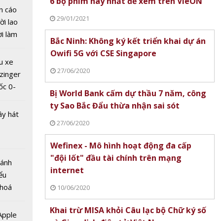
6 bộ phim hay nhất để xem trên VieON
n cáo
29/01/2021
ời lao
ời làm
Bắc Ninh: Không ký kết triển khai dự án
i bán
Owifi 5G với CSE Singapore
hu dịch
u xe
ịch
27/06/2020
zinger
ốc 0-
na:
Bị World Bank cấm dự thầu 7 năm, công
hưa tới
oàn bộ
ty Sao Bắc Đẩu thừa nhận sai sót
ây hát
i tại
27/06/2020
Wefinex - Mô hình hoạt động đa cấp
"đội lốt" đầu tài chính trên mạng
Bánh
internet
ểu
 hoá
10/06/2020
 tắc
 nhiều
để đảm
Khai trừ MISA khỏi Câu lạc bộ Chữ ký số
về nguồn
 Apple