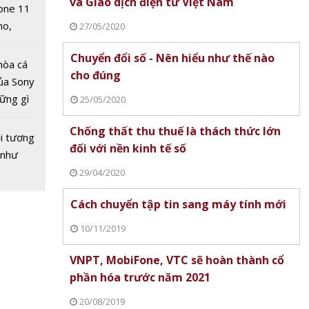
hỏe
và Giao dịch điện tử Việt Nam
one 11
no,
27/05/2020
 Mỹ
Chuyển đổi số - Nên hiểu như thế nào
hòa cá
cho đúng
ủa Sony
hững gì
25/05/2020
 sống
Chống thất thu thuế là thách thức lớn
ùa hè
i tương
ious 9
đối với nền kinh tế số
 như
 rạp
29/04/2020
0
Cách chuyển tập tin sang máy tính mới
10/11/2019
VNPT, MobiFone, VTC sẽ hoàn thành cổ
phần hóa trước năm 2021
20/08/2019