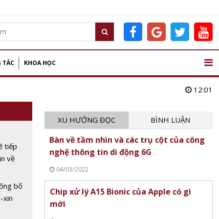
 TÁC
KHOA HỌC
12:01
XU HƯỚNG ĐỌC
BÌNH LUẬN
Bàn về tầm nhìn và các trụ cột của công
 tiếp
nghệ thông tin di động 6G
in về
04/03/2022
ông bố
Chip xử lý A15 Bionic của Apple có gì
-xin
mới