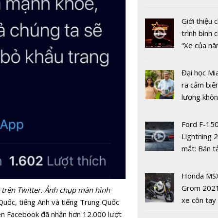
để duy trì 
nhiều xe ô 
động tron
năm 2022
Giới thiệu
dịch COVI
trình bình 
“Xe của n
2022"
Đại học Mi
ra cảm biế
lượng khôn
phát hiện 
19
Ford F-15
Lightning 
mắt: Bán t
điện giá kh
chưa đến 4
Honda MS
USD
Grom 202
 trên Twitter. Ảnh chụp màn hình
Các nước t
xe côn tay
Quốc, tiếng Anh và tiếng Trung Quốc
giới kỷ ni
bản đường
rên Facebook đã nhận hơn 12.000 lượt
8/3 như th