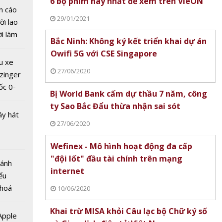
6 bộ phim hay nhất để xem trên VieON
n cáo
29/01/2021
ời lao
ời làm
Bắc Ninh: Không ký kết triển khai dự án
i bán
Owifi 5G với CSE Singapore
hu dịch
u xe
ịch
27/06/2020
zinger
ốc 0-
na:
Bị World Bank cấm dự thầu 7 năm, công
hưa tới
oàn bộ
ty Sao Bắc Đẩu thừa nhận sai sót
ây hát
i tại
27/06/2020
Wefinex - Mô hình hoạt động đa cấp
"đội lốt" đầu tài chính trên mạng
Bánh
internet
ểu
 hoá
10/06/2020
 tắc
 nhiều
để đảm
Khai trừ MISA khỏi Câu lạc bộ Chữ ký số
về nguồn
 Apple