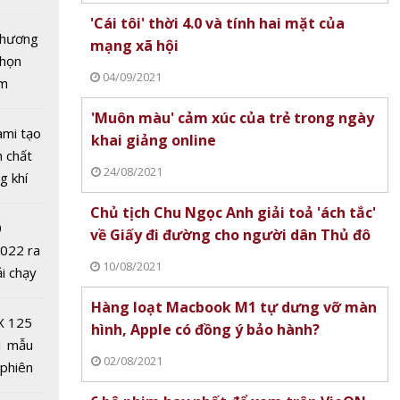
hoạt
tô nhất
'Cái tôi' thời 4.0 và tính hai mặt của
g mùa
 chương
mạng xã hội
D-19
chọn
04/09/2021
ăm
'Muôn màu' cảm xúc của trẻ trong ngày
ami tạo
khai giảng online
n chất
24/08/2021
g khí
Covid-
Chủ tịch Chu Ngọc Anh giải toả 'ách tắc'
0
về Giấy đi đường cho người dân Thủ đô
2022 ra
10/08/2021
ải chạy
ởi điểm
Hàng loạt Macbook M1 tự dưng vỡ màn
0 nghìn
X 125
hình, Apple có đồng ý bảo hành?
1 mẫu
rên thế
02/08/2021
 phiên
ệm ngày
 đua
ế nào?