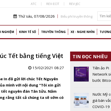
ATC
REV-ECIT
REV-JEC
Thứ sáu, 07/08/2026
Biểu phí truyền thông
I NGHIỆM
KINH TẾ SỐ
TRUYỀN THÔNG
XE - NGHE NHÌN
TƯƠNG
 Tết bằng tiếng Việt
TIN ĐỌC NHIỀU
15/02/2021 08:27
Tiền ảo Pi
Network sẽ
 In đã gửi lời chúc Tết Nguyên
bước Bitco
a mình với nội dung "Tôi xin gửi
độ ‘hot’?
p tết nguyên đán Tân Sửu. Năm
Nước Mỹ c
ng rằng tất cả chúng ta sẽ sớm có
giá bán vắc
COVID-19