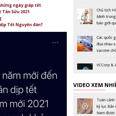
 những ngày giáp tết
Chủ tịch H
́t Tân Sửu 2021
Minh tron
g
báo giới q
dịp Tết Nguyên đán?
Các quốc g
đua nhau s
vaccine ch
virus Coro
VCCorp & 
chung sức
cộng đồng 
VIDEO XEM NHI
hội chống 
COVID-19
Các hãng 
không phải
Toàn cảnh 
phương ph
kỷ lục Bản 
"chuyến b
Nam được 