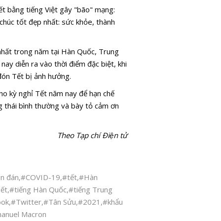
 bằng tiếng Việt gây "bão" mạng:
chúc tốt đẹp nhất: sức khỏe, thành
nhất trong năm tại Hàn Quốc, Trung
y diễn ra vào thời điểm đặc biệt, khi
đón Tết bị ảnh hưởng.
cho kỳ nghỉ Tết năm nay để hạn chế
g thái bình thường và bày tỏ cảm ơn
Theo Tạp chí Điện tử
n đán
,
#COVID-19
,
#tết
,
#Hàn
Tết
,
#tiếng Hàn Quốc
,
#tiếng Trung
ook
,
#Twitter
,
#Tân Sửu
,
#2021
,
#khẩu
anuel Macron