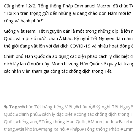
Cũng hôm 12/2, Tổng thống Pháp Emmanuel Macron đã chúc Tết
"Tôi xin trân trọng gửi đến những ai đang chào đón Năm mới lời 
công và hạnh phúc!".
Giống Việt Nam, Tết Nguyên đán là một trong những dịp lễ lớn 
Quốc và một số nước châu Á khác. Kỳ nghỉ Tết Nguyên đán năm na
thế giới đang vật lộn với đại dịch COVID-19 và nhiều hoạt động 
Chính phủ Hàn Quốc đã áp dụng các biện pháp cách ly đặc biệt 
dịch lây lan ở nước này. Moon hi vọng Hàn Quốc sẽ quay lại trạn
các nhân viên tham gia công tác chống dịch trong Tết.
Tags:
#chúc Tết bằng tiếng Việt
,
#châu Á
,
#Kỳ nghỉ Tết Nguyê
Quốc
,
#chính phủ
,
#cách ly đặc biệt
,
#công tác chống dịch trong 
Quốc
,
#tiếng anh
,
#Tổng thống Hàn Quốc
,
#Moon Jae In
,
#Faceb
trang
,
#tài khoản
,
#mạng xã hội
,
#Pháp
,
#Tổng thống Pháp
,
#Emm