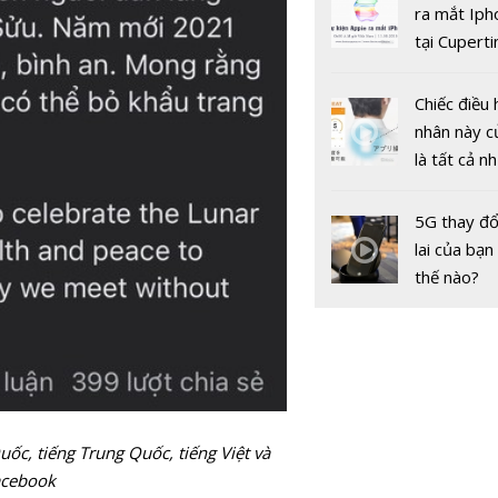
bảo sức k
gốc
ra mắt Iph
ngày Tết
tại Cuperti
California,
Chiếc điều 
nhân này c
là tất cả n
bạn cần để
sót qua m
5G thay đổ
Fast & Fur
nóng nực
lai của bạn
chuẩn bị ra
thế nào?
vào ngày
22/5/202
ốc, tiếng Trung Quốc, tiếng Việt và
acebook