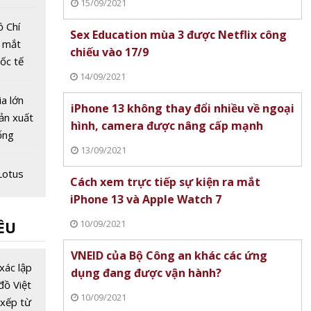
15/09/2021
ồ Chí
Sex Education mùa 3 được Netflix công
g mắt
chiếu vào 17/9
uốc tế
14/09/2021
ia lớn
iPhone 13 không thay đổi nhiều về ngoại
ản xuất
hình, camera được nâng cấp mạnh
ống
13/09/2021
na
Lotus
Cách xem trực tiếp sự kiện ra mắt
 cùng
iPhone 13 và Apple Watch 7
và xã
10/09/2021
ỀU
dịch
hàng
VNEID của Bộ Công an khác các ứng
 dùng
xác lập
dụng đang được vận hành?
áp
đồ Việt
10/09/2021
ay ma"
xếp từ