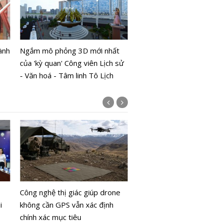
Bệnh viện Phụ sản Than
chúc mừng ngày Báo chí
ành
Ngắm mô phỏng 3D mới nhất
mạng Việt Nam
của 'kỳ quan' Công viên Lịch sử
- Văn hoá - Tâm linh Tô Lịch
Thủ tướng Lê Minh Hưng
nhiệm vụ trọng tâm về an
Công nghệ thị giác giúp drone
mạng
i
không cần GPS vẫn xác định
chính xác mục tiêu