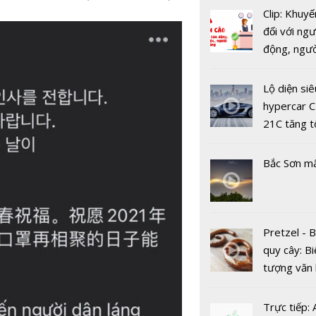
Clip: Khuyế
đối với ngư
động, ngư
việc, ngườ
hàng tại k
Lộ diện siê
vụ trong d
hypercar C
Covid-19
21C tăng t
Virus Coro
100km/h c
Kiểm tra t
2 giây
Bắc Sơn m
quần thể dơ
Thái Lan
Pretzel - 
quy cây: Bi
tượng văn
Vài nguyên
châu Âu với
đơn giản 
tranh cãi 
Trực tiếp: