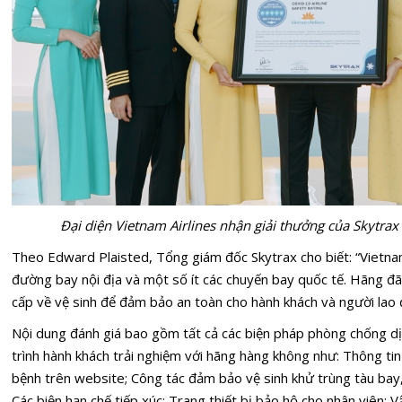
Đại diện Vietnam Airlines nhận giải thưởng của Skytrax
Theo Edward Plaisted, Tổng giám đốc Skytrax cho biết: “Vietnam 
đường bay nội địa và một số ít các chuyến bay quốc tế. Hãng đã
cấp về vệ sinh để đảm bảo an toàn cho hành khách và người lao độ
Nội dung đánh giá bao gồm tất cả các biện pháp phòng chống d
trình hành khách trải nghiệm với hãng hàng không như: Thông ti
bệnh trên website; Công tác đảm bảo vệ sinh khử trùng tàu bay, 
Các biện hạn chế tiếp xúc; Trang thiết bị bảo hộ cho nhân viên; 