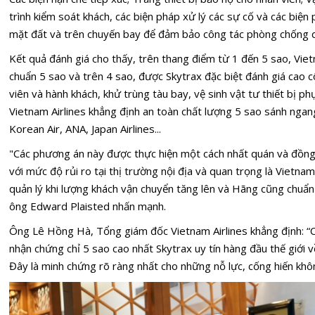
trình kiểm soát khách, các biện pháp xử lý các sự cố và các biện 
mặt đất và trên chuyến bay để đảm bảo công tác phòng chống d
Kết quả đánh giá cho thấy, trên thang điểm từ 1 đến 5 sao, Viet
chuẩn 5 sao và trên 4 sao, được Skytrax đặc biệt đánh giá cao 
viên và hành khách, khử trùng tàu bay, vệ sinh vật tư thiết bị ph
Vietnam Airlines khẳng định an toàn chất lượng 5 sao sánh ngan
Korean Air, ANA, Japan Airlines...
"Các phương án này được thực hiện một cách nhất quán và đồng 
với mức độ rủi ro tại thị trường nội địa và quan trọng là Vietna
quản lý khi lượng khách vận chuyển tăng lên và Hãng cũng chuẩn
ông Edward Plaisted nhấn mạnh.
Ông Lê Hồng Hà, Tổng giám đốc Vietnam Airlines khẳng định: “C
nhận chứng chỉ 5 sao cao nhất Skytrax uy tín hàng đầu thế giới 
Đây là minh chứng rõ ràng nhất cho những nỗ lực, cống hiến khô