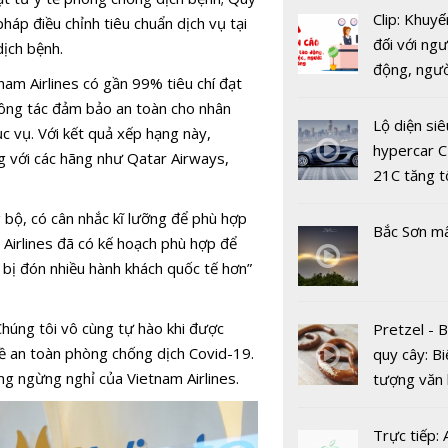
Clip: Khuyế
pháp điều chỉnh tiêu chuẩn dịch vụ tại
đối với ngư
ịch bệnh.
động, ngư
nam Airlines có gần 99% tiêu chí đạt
việc, ngườ
công tác đảm bảo an toàn cho nhân
hàng tại k
Lộ diện siê
ục vụ. Với kết quả xếp hạng này,
vụ trong d
hypercar C
g với các hãng như Qatar Airways,
Covid-19
21C tăng t
Virus Coro
100km/h c
Kiểm tra t
bộ, có cân nhắc kĩ lưỡng để phù hợp
2 giây
Bắc Sơn m
quần thể dơ
m Airlines đã có kế hoạch phù hợp để
Thái Lan
 bị đón nhiều hành khách quốc tế hơn”
húng tôi vô cùng tự hào khi được
Pretzel - 
về an toàn phòng chống dịch Covid-19.
quy cây: Bi
ng ngừng nghỉ của Vietnam Airlines.
tượng văn
Vài nguyên
châu Âu với
đơn giản 
tranh cãi 
Trực tiếp: