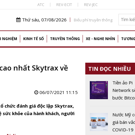
ATC
REV-ECIT
REV-JEC
Thứ sáu, 07/08/2026
Biểu phí truyền thông
I NGHIỆM
KINH TẾ SỐ
TRUYỀN THÔNG
XE - NGHE NHÌN
TƯƠNG
 cao nhất Skytrax về
TIN ĐỌC NHIỀU
Tiền ảo Pi
Network sẽ
06/07/2021 11:15
bước Bitco
độ ‘hot’?
ổ chức đánh giá độc lập Skytrax,
vệ sức khỏe của hành khách, người
Nước Mỹ c
giá bán vắc
COVID-19