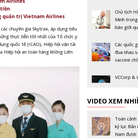
m Airlines
tiền
Chủ tịch H
quản trị Vietnam Airlines
Minh tron
báo giới q
các chuyên gia Skytrax, áp dụng tiêu
thực tiễn tốt nhất của Tổ chức y
̣ng quốc tế (ICAO), Hiệp hội vận tải
Các quốc g
a Hiệp hội an toàn hàng không Liên
đua nhau s
vaccine ch
virus Coro
VCCorp & 
chung sức
cộng đồng 
VIDEO XEM NHI
hội chống 
COVID-19
Các hãng 
không phải
Toàn cảnh 
phương ph
kỷ lục Bản 
"chuyến b
Nam được 