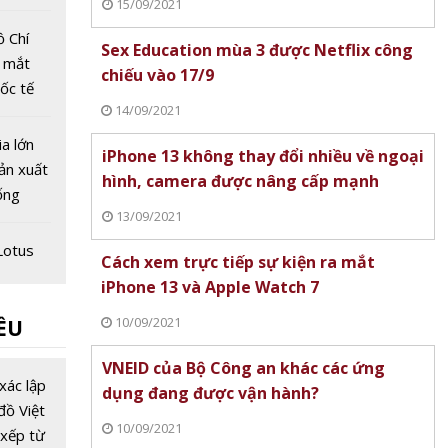
15/09/2021
ồ Chí
Sex Education mùa 3 được Netflix công
g mắt
chiếu vào 17/9
uốc tế
14/09/2021
ia lớn
iPhone 13 không thay đổi nhiều về ngoại
ản xuất
hình, camera được nâng cấp mạnh
ống
13/09/2021
na
Lotus
Cách xem trực tiếp sự kiện ra mắt
 cùng
iPhone 13 và Apple Watch 7
và xã
10/09/2021
ỀU
dịch
hàng
VNEID của Bộ Công an khác các ứng
 dùng
xác lập
dụng đang được vận hành?
áp
đồ Việt
10/09/2021
ay ma"
xếp từ