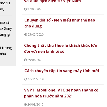
hỏe
và Giao dịch điện tử Việt Nam
one 11
no,
27/05/2020
 Mỹ
Chuyển đổi số - Nên hiểu như thế nào
hòa cá
cho đúng
ủa Sony
hững gì
25/05/2020
 sống
Chống thất thu thuế là thách thức lớn
ùa hè
i tương
ious 9
đối với nền kinh tế số
 như
 rạp
29/04/2020
0
Cách chuyển tập tin sang máy tính mới
10/11/2019
VNPT, MobiFone, VTC sẽ hoàn thành cổ
phần hóa trước năm 2021
20/08/2019