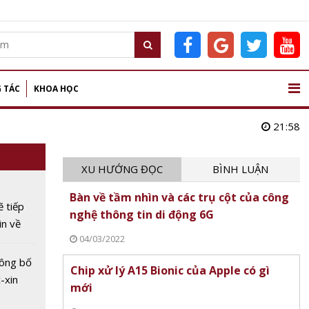
 TÁC
KHOA HỌC
21:58
XU HƯỚNG ĐỌC
BÌNH LUẬN
Bàn về tầm nhìn và các trụ cột của công
 tiếp
nghệ thông tin di động 6G
in về
04/03/2022
ông bố
Chip xử lý A15 Bionic của Apple có gì
-xin
mới