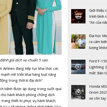
để duy trì 
nhiều xe ô 
động tron
năm 2022
Giới thiệu
dịch COVI
trình bình 
“Xe của n
2022"
Đại học Mi
ra cảm biế
lượng khôn
phát hiện 
19
 đánh giá dịch vụ chuẩn 5 sao.
Ford F-15
Lightning 
Airlines đang tiếp tục khai thác các
mắt: Bán t
 mạnh mẽ triển khai hàng loạt nâng
điện giá kh
ng trong thời kì đại dich".
chưa đến 4
Honda MS
ịch bệnh được áp dụng trong suốt quá
USD
Grom 202
n cho hành khách phòng chống dịch
Các nước t
xe côn tay
trang thiết bị phục vụ hành khách;
giới kỷ ni
bản đường
Vật tư y tế phòng chống dịch bệnh; Quy
8/3 như th