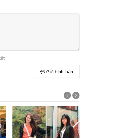
kết
Gửi bình luận
Ngắm mô phỏng 3D mới 