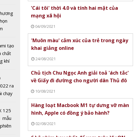
hoạt
tô nhất
'Cái tôi' thời 4.0 và tính hai mặt của
g mùa
 chương
mạng xã hội
D-19
chọn
04/09/2021
ăm
'Muôn màu' cảm xúc của trẻ trong ngày
ami tạo
khai giảng online
n chất
24/08/2021
g khí
Covid-
Chủ tịch Chu Ngọc Anh giải toả 'ách tắc'
0
về Giấy đi đường cho người dân Thủ đô
2022 ra
10/08/2021
ải chạy
ởi điểm
Hàng loạt Macbook M1 tự dưng vỡ màn
0 nghìn
X 125
hình, Apple có đồng ý bảo hành?
1 mẫu
rên thế
02/08/2021
 phiên
ệm ngày
 đua
ế nào?