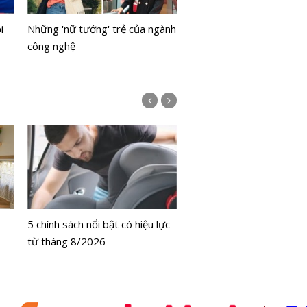
của 'kỳ quan' Công viên L
i
Những 'nữ tướng' trẻ của ngành
- Văn hoá - Tâm linh Tô L
công nghệ
Bộ Y tế chưa cấp phép l
bằng tế bào gốc người
5 chính sách nổi bật có hiệu lực
từ tháng 8/2026