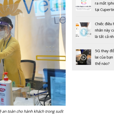
bảo sức k
gốc
ra mắt Iph
ngày Tết
tại Cuperti
California,
Chiếc điều 
nhân này c
là tất cả n
bạn cần để
sót qua m
5G thay đổ
Fast & Fur
nóng nực
lai của bạn
chuẩn bị ra
thế nào?
vào ngày
22/5/202
vệ an toàn cho hành khách trong suốt