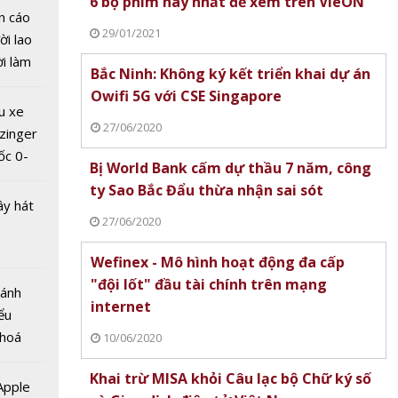
6 bộ phim hay nhất để xem trên VieON
n cáo
29/01/2021
ời lao
ời làm
Bắc Ninh: Không ký kết triển khai dự án
i bán
Owifi 5G với CSE Singapore
hu dịch
u xe
ịch
27/06/2020
zinger
ốc 0-
na:
Bị World Bank cấm dự thầu 7 năm, công
hưa tới
oàn bộ
ty Sao Bắc Đẩu thừa nhận sai sót
ây hát
i tại
27/06/2020
Wefinex - Mô hình hoạt động đa cấp
"đội lốt" đầu tài chính trên mạng
Bánh
internet
ểu
 hoá
10/06/2020
 tắc
 nhiều
để đảm
Khai trừ MISA khỏi Câu lạc bộ Chữ ký số
về nguồn
 Apple