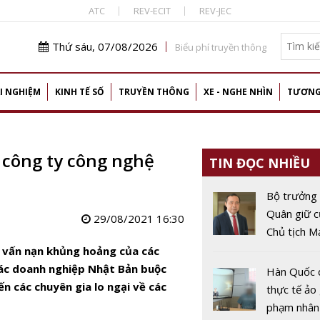
ATC
REV-ECIT
REV-JEC
Thứ sáu, 07/08/2026
Biểu phí truyền thông
I NGHIỆM
KINH TẾ SỐ
TRUYỀN THÔNG
XE - NGHE NHÌN
TƯƠNG
 công ty công nghệ
TIN ĐỌC NHIỀU
Bộ trưởng
Quân giữ c
29/08/2021 16:30
Chủ tịch M
lưới chuyên
a vấn nạn khủng hoảng của các
Việt Nam t
ác doanh nghiệp Nhật Bản buộc
Hàn Quốc 
n các chuyên gia lo ngại về các
thực tế ảo
phạm nhân