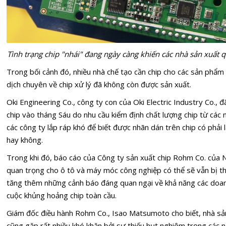
Tình trạng chip "nhái" đang ngày càng khiến các nhà sản xuất 
Trong bối cảnh đó, nhiều nhà chế tạo cần chip cho các sản phẩm 
dịch chuyên về chip xử lý đã không còn được sản xuất.
Oki Engineering Co., công ty con của Oki Electric Industry Co., 
chip vào tháng Sáu do nhu cầu kiểm định chất lượng chip từ các 
các công ty lắp ráp khó để biết được nhãn dán trên chip có phải 
hay không.
Trong khi đó, báo cáo của Công ty sản xuất chip Rohm Co. của 
quan trọng cho ô tô và máy móc công nghiệp có thể sẽ vẫn bị thiế
tăng thêm những cảnh báo đáng quan ngại về khả năng các doan
cuộc khủng hoảng chip toàn cầu.
Giám đốc điều hành Rohm Co., Isao Matsumoto cho biết, nhà sản 
cũng gặp rất nhiều khó khăn bởi sự thiếu hụt nghiêm trọng các