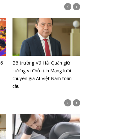
Hàn Quốc dùng thực tế ả
phạm nhân nhìn tội ác từ
26
Bộ trưởng Vũ Hải Quân giữ
nhìn nạn nhân
cương vị Chủ tịch Mạng lưới
chuyên gia AI Việt Nam toàn
cầu
Bộ Y tế chưa cấp phép l