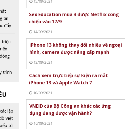
15/09/2021
óc nhìn
mắt
Sex Education mùa 3 được Netflix công
 tin
chiếu vào 17/9
úc đẩy
14/09/2021
n số
 triệu
iPhone 13 không thay đổi nhiều về ngoại
riển
hình, camera được nâng cấp mạnh
 đóng
13/09/2021
n tiến
y trình
Cách xem trực tiếp sự kiện ra mắt
, cách
iPhone 13 và Apple Watch 7
eo dõi
10/09/2021
ỀU
eb
 mắt
VNEID của Bộ Công an khác các ứng
nie: AI
xác lập
dụng đang được vận hành?
i ảo
đồ Việt
10/09/2021
ian
xếp từ