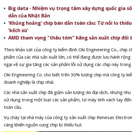
Big data - Nhiệm vụ trọng tâm xây dựng quốc gia s
dẫn của Nhật Bản
'Khủng hoảng' chip bán dẫn toàn cầu: Từ nỗi lo thi
'kếch xù'
AMD tham vọng "thâu tóm" hãng sản xuất chip đối t
Theo khảo sát của công ty kiểm định Oki Engineering Co., chip c
phẩm của các nhà sản xuất lớn, có thể đang được lưu hành rộng 
ngại về sự gia tăng các sản phẩm lỗi sử dụng các chip này trong 
Oki Engineering Co. cho biết trên 30% lượng chip mà công ty k
doanh nghiệp là chip nhái.
Các nhà sản xuất chip đã giảm sản lượng do đại dịch, nhưng nhu
sử dụng trong một loạt các sản phẩm, từ máy tính xách tay đến ô
toàn cầu.
Vụ cháy tại nhà máy của công ty sản xuất chip Renesas Electron
càng khiến nguồn cung chip bị thiếu hụt.