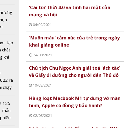
tô nhất
'Cái tôi' thời 4.0 và tính hai mặt của
 chương
mạng xã hội
chọn
04/09/2021
ăm
'Muôn màu' cảm xúc của trẻ trong ngày
ami tạo
khai giảng online
n chất
 OneAI:
24/08/2021
g khí
I hợp
Covid-
ập cho
Chủ tịch Chu Ngọc Anh giải toả 'ách tắc'
0
oanh
về Giấy đi đường cho người dân Thủ đô
2022 ra
ia đình
10/08/2021
ải chạy
ởi điểm
Hàng loạt Macbook M1 tự dưng vỡ màn
0 nghìn
X 125
hình, Apple có đồng ý bảo hành?
1 mẫu
02/08/2021
 phiên
 đua