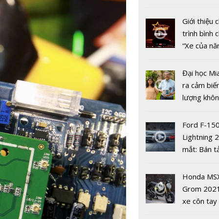
thực
nhiều xe ô 
năm 2022
Giới thiệu
trình bình 
“Xe của n
2022"
Đại học Mi
ra cảm biế
MISA AMIS
lượng khôn
Nền tảng A
phát hiện 
nhất phổ c
19
Ford F-15
tổ chức, d
Lightning 
nghiệp và g
mắt: Bán t
điện giá kh
chưa đến 4
Honda MS
USD
Grom 202
xe côn tay
bản đường