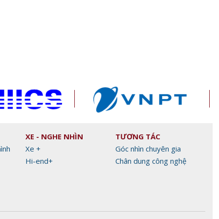
Xiaomi ra mắt REDMI 17 Series
Làm chủ AI Agent, d
chính thức ra mắt, giá từ 5,5
tương lai xuất khẩu 
triệu đồng
Alibaba.com
XE - NGHE NHÌN
TƯƠNG TÁC
hình
Xe +
Góc nhìn chuyên gia
Hi-end+
Chân dung công nghệ