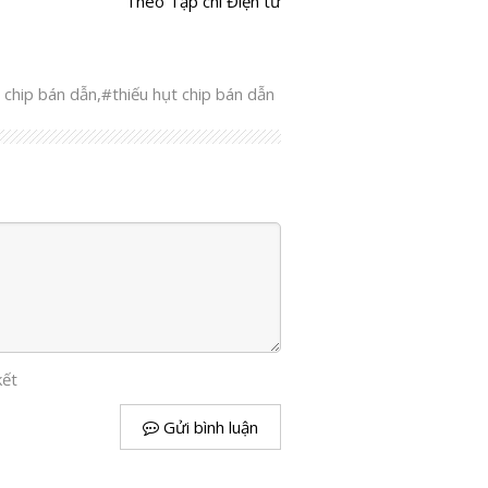
Theo Tạp chí Điện tử
 chip bán dẫn
,
#thiếu hụt chip bán dẫn
kết
Gửi bình luận