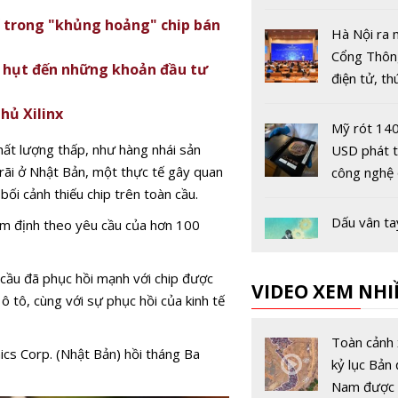
tội ác từ g
ố trong "khủng hoảng" chip bán
nạn nhân
Hà Nội ra 
Cổng Thông
ếu hụt đến những khoản đầu tư
điện tử, th
chính quyề
hủ Xilinx
Mỹ rót 140
hất lượng thấp, như hàng nhái sản
USD phát t
rãi ở Nhật Bản, một thực tế gây quan
công nghệ
bối cảnh thiếu chip trên toàn cầu.
gói chip tiê
Dấu vân ta
iểm định theo yêu cầu của hơn 100
duyệt là gì
chặn bị th
 cầu đã phục hồi mạnh với chip được
VIDEO XEM NHI
khi lướt w
 tô, cùng với sự phục hồi của kinh tế
Google ra
Project Ge
Toàn cảnh 
ics Corp. (Nhật Bản) hồi tháng Ba
tạo thế giớ
kỷ lục Bản 
theo thời g
Nam được 