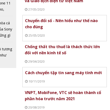
và Giao dịch điện tử Việt Nam
one 11
Huawei
no,
27/05/2020
ết xuất
 Mỹ
Mỹ
Chuyển đổi số - Nên hiểu như thế nào
hòa cá
cho đúng
ủa Sony
hững gì
25/05/2020
 sống
Chống thất thu thuế là thách thức lớn
ùa hè
i tương
đối với nền kinh tế số
 như
29/04/2020
Cách chuyển tập tin sang máy tính mới
ng xã
g công
10/11/2019
cho Nhà
VNPT, MobiFone, VTC sẽ hoàn thành cổ
nội
phần hóa trước năm 2021
20/08/2019