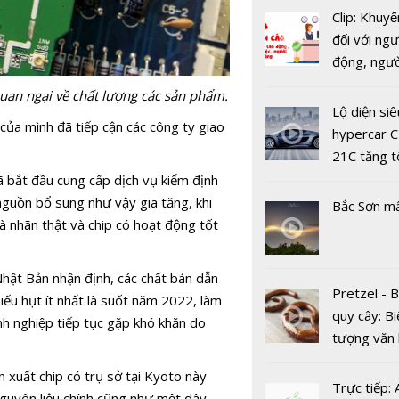
Clip: Khuyế
đối với ngư
động, ngư
việc, ngườ
ITU Digita
quan ngại về chất lượng các sản phẩm.
hàng tại k
Lộ diện siê
2020: Doa
của mình đã tiếp cận các công ty giao
vụ trong d
hypercar C
nghiệp kỳ 
Covid-19
21C tăng t
vào các cơ
100km/h c
đã bắt đầu cung cấp dịch vụ kiểm định
2 giây
nguồn bổ sung như vậy gia tăng, khi
Bắc Sơn m
là nhãn thật và chip có hoạt động tốt
Nhật Bản nhận định, các chất bán dẫn
Pretzel - 
u hụt ít nhất là suốt năm 2022, làm
quy cây: Bi
h nghiệp tiếp tục gặp khó khăn do
tượng văn
Nikkei Asia
châu Âu với
Review: T
xuất chip có trụ sở tại Kyoto này
tranh cãi 
Trực tiếp:
ngừng nhậ
 nguyên liệu chính cũng như một dây