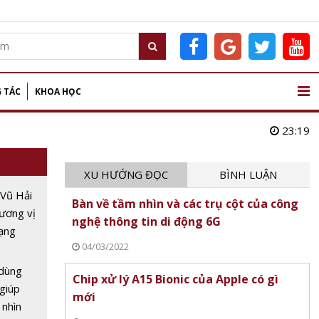
 TÁC
KHOA HỌC
23:19
XU HƯỚNG ĐỌC
BÌNH LUẬN
 Vũ Hải
Bàn về tầm nhìn và các trụ cột của công
ương vị
nghệ thông tin di động 6G
ạng
04/03/2022
 gia AI
oàn cầu
dùng
Chip xử lý A15 Bionic của Apple có gì
 giúp
mới
 nhìn