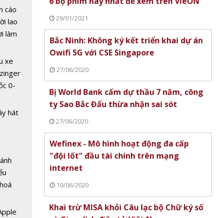
6 bộ phim hay nhất để xem trên VieON
n cáo
29/01/2021
ời lao
ời làm
Bắc Ninh: Không ký kết triển khai dự án
i bán
l World
Owifi 5G với CSE Singapore
hu dịch
u xe
nh
ịch
27/06/2020
zinger
vọng
ốc 0-
 hội mới
Bị World Bank cấm dự thầu 7 năm, công
hưa tới
ty Sao Bắc Đẩu thừa nhận sai sót
ây hát
27/06/2020
Wefinex - Mô hình hoạt động đa cấp
"đội lốt" đầu tài chính trên mạng
Bánh
internet
ểu
 hoá
10/06/2020
n
 nhiều
SCM
Khai trừ MISA khỏi Câu lạc bộ Chữ ký số
về nguồn
 Apple
n đặt