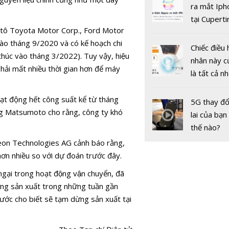
gốc
ra mắt Iph
hàng của 
tại Cuperti
sau lệnh si
 ô tô Toyota Motor Corp., Ford Motor
California,
khẩu của 
vào tháng 9/2020 và có kế hoạch chi
Chiếc điều 
húc vào tháng 3/2022). Tuy vậy, hiệu
nhân này c
̉i mất nhiều thời gian hơn để máy
là tất cả n
bạn cần để
sót qua m
ạt động hết công suất kể từ tháng
5G thay đổ
nóng nực
 Matsumoto cho rằng, công ty khó
lai của bạn
thế nào?
ineon Technologies AG cảnh báo rằng,
u hơn nhiều so với dự đoán trước đây.
Lotus - Mạ
hội sử dụn
gại trong hoạt động vận chuyển, đã
nghệ nào 
ừng sản xuất trong những tuần gần
phát triển 
ước cho biết sẽ tạm dừng sản xuất tại
dung