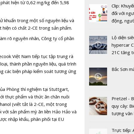
ị phát hiện từ 0,62 mg/kg đến 5,98
Clip: Khuyế
đối với ngư
ử khuẩn trong một số nguyên liệu và
động, ngư
Bắc Ninh: 
t hiện có chất 2-CE trong sản phẩm.
việc, ngườ
ký kết triển
hàng tại k
dự án Owif
Lộ diện siê
 làm rõ nguyên nhân, Công ty cổ phần
vụ trong d
với CSE Si
hypercar C
Covid-19
21C tăng t
cook Việt Nam tiếp tục tập trung rà
100km/h c
loại, thành phần nguyên liệu, quá trình
2 giây
Bắc Sơn m
ng các biện pháp kiểm soát tương ứng
a Phòng thí nghiệm tại Stuttgart,
Bị World B
ới thực phẩm và thức ăn chăn nuôi
Pretzel - 
cấm dự th
hanol (viết tắt là 2-CE, một trong
quy cây: Bi
năm, công 
i với sản phẩm mỳ ăn liền Hảo Hảo và
tượng văn
Bắc Đẩu t
ợc nhập khẩu, phân phối tại EU
châu Âu với
nhận sai s
tranh cãi 
Trực tiếp: