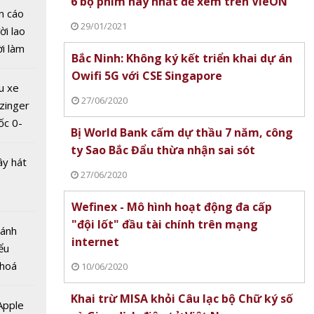
6 bộ phim hay nhất để xem trên VieON
n cáo
29/01/2021
ời lao
ời làm
Không
Bắc Ninh: Không ký kết triển khai dự án
i bán
 khai
Owifi 5G với CSE Singapore
hu dịch
i 5G
u xe
ịch
27/06/2020
ngapore
zinger
ốc 0-
Bị World Bank cấm dự thầu 7 năm, công
hưa tới
ty Sao Bắc Đẩu thừa nhận sai sót
ây hát
27/06/2020
Wefinex - Mô hình hoạt động đa cấp
ank
"đội lốt" đầu tài chính trên mạng
Bánh
ầu 7
internet
ểu
ty Sao
 hoá
10/06/2020
hừa
 nhiều
ót
Khai trừ MISA khỏi Câu lạc bộ Chữ ký số
về nguồn
 Apple