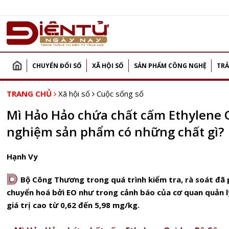
CHUYỂN ĐỔI SỐ
XÃ HỘI SỐ
SẢN PHẨM CÔNG NGHỆ
TRẢ
TRANG CHỦ
Xã hội số
Cuộc sống số
Mì Hảo Hảo chứa chất cấm Ethylene O
nghiệm sản phẩm có những chất gì?
Hạnh Vy
D
Bộ Công Thương trong quá trình kiểm tra, rà soát đã 
chuyển hoá bởi EO như trong cảnh báo của cơ quan quản 
giá trị cao từ 0,62 đến 5,98 mg/kg.