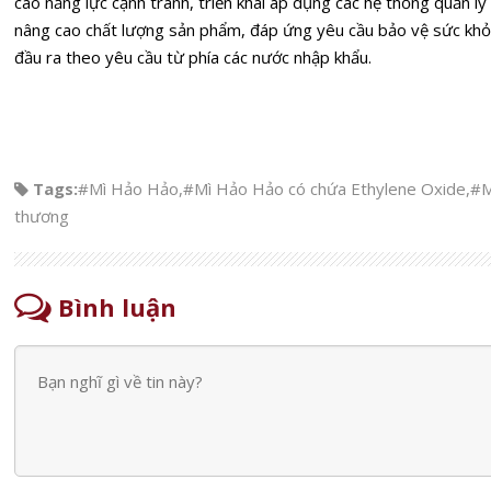
cao năng lực cạnh tranh, triển khai áp dụng các hệ thống quản lý 
nâng cao chất lượng sản phẩm, đáp ứng yêu cầu bảo vệ sức kh
đầu ra theo yêu cầu từ phía các nước nhập khẩu.
Tags:
#Mì Hảo Hảo
,
#Mì Hảo Hảo có chứa Ethylene Oxide
,
#M
thương
Bình luận