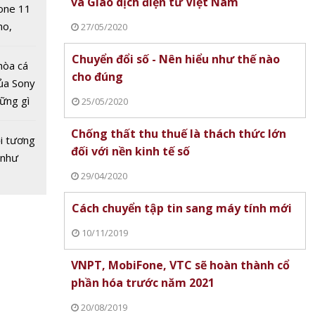
và Giao dịch điện tử Việt Nam
one 11
no,
27/05/2020
 Mỹ
Chuyển đổi số - Nên hiểu như thế nào
hòa cá
cho đúng
ủa Sony
hững gì
25/05/2020
 sống
Chống thất thu thuế là thách thức lớn
ùa hè
i tương
đối với nền kinh tế số
 như
29/04/2020
Cách chuyển tập tin sang máy tính mới
10/11/2019
VNPT, MobiFone, VTC sẽ hoàn thành cổ
phần hóa trước năm 2021
20/08/2019