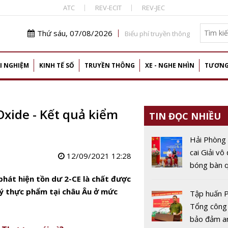
ATC
REV-ECIT
REV-JEC
Thứ sáu, 07/08/2026
Biểu phí truyền thông
I NGHIỆM
KINH TẾ SỐ
TRUYỀN THÔNG
XE - NGHE NHÌN
TƯƠNG
xide - Kết quả kiểm
TIN ĐỌC NHIỀU
Hải Phòng
cai Giải vô
12/09/2021 12:28
bóng bàn q
Báo Nhân 
phát hiện tồn dư 2-CE là chất được
thứ 44
lý thực phẩm tại châu Âu ở mức
Tập huấn P
Tổng công
bảo đảm a