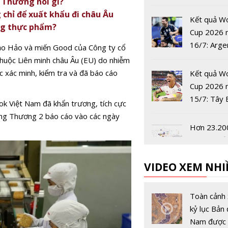
 Thương nói gì?
công trình
 chỉ để xuất khẩu đi châu Âu
phòng
Kết quả W
ong thực phẩm?
Cup 2026 
16/7: Arge
ảo Hảo và miến Good của Công ty cổ
tiến vào c
thuộc Liên minh châu Âu (EU) do nhiễm
 xác minh, kiểm tra và đã báo cáo
Kết quả W
Cup 2026 
15/7: Tây 
k Việt Nam đã khẩn trương, tích cực
Nha vào ch
ông Thương 2 báo cáo vào các ngày
World Cup
Hơn 23.20
năm
sét đánh ở
Bắc rạng s
VIDEO XEM NHI
Dell Techn
châu Á-Thá
Toàn cảnh 
Dương và 
kỷ lục Bản 
Bản có Chủ
Nam được 