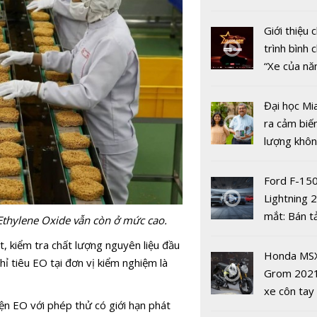
mới
nhiều xe ô 
năm 2022
Giới thiệu
trình bình 
“Xe của n
2022"
'Cái tôi' th
tính hai mặ
Đại học Mi
mạng xã hộ
ra cảm biế
lượng khôn
phát hiện 
19
Ford F-15
Lightning 
mắt: Bán t
Ethylene Oxide vẫn còn ở mức cao.
điện giá kh
6 bộ phim 
t, kiểm tra chất lượng nguyên liệu đầu
chưa đến 4
nhất để xe
Honda MS
ỉ tiêu EO tại đơn vị kiểm nghiệm là
USD
VieON
Grom 202
xe côn tay
ện EO với phép thử có giới hạn phát
bản đường