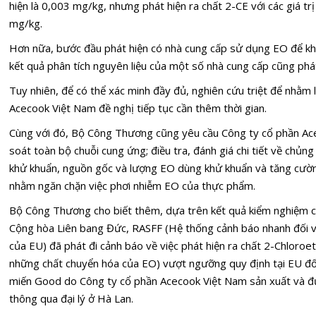
hiện là 0,003 mg/kg, nhưng phát hiện ra chất 2-CE với các giá tr
mg/kg.
Hơn nữa, bước đầu phát hiện có nhà cung cấp sử dụng EO để kh
kết quả phân tích nguyên liệu của một số nhà cung cấp cũng phá
Tuy nhiên, để có thể xác minh đầy đủ, nghiên cứu triệt để nhằm
Acecook Việt Nam đề nghị tiếp tục cần thêm thời gian.
Cùng với đó, Bộ Công Thương cũng yêu cầu Công ty cổ phần Ace
soát toàn bộ chuỗi cung ứng; điều tra, đánh giá chi tiết về chủng 
khử khuẩn, nguồn gốc và lượng EO dùng khử khuẩn và tăng cườ
nhằm ngăn chặn việc phơi nhiễm EO của thực phẩm.
Bộ Công Thương cho biết thêm, dựa trên kết quả kiểm nghiệm củ
Cộng hòa Liên bang Đức, RASFF (Hệ thống cảnh báo nhanh đối v
của EU) đã phát đi cảnh báo về việc phát hiện ra chất 2-Chloroet
những chất chuyển hóa của EO) vượt ngưỡng quy định tại EU đố
miến Good do Công ty cổ phần Acecook Việt Nam sản xuất và đư
thông qua đại lý ở Hà Lan.