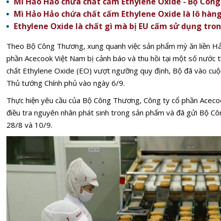
Mì Hảo Hảo chứa chất cấm Ethylene Oxide - Bộ Công
Mì Hảo Hảo chứa chất cấm Ethylene Oxide là lô hàng
Ethylene Oxide là chất gì mà bị EU cấm sử dụng tr
Theo Bộ Công Thương, xung quanh việc sản phẩm mỳ ăn liền H
phần Acecook Việt Nam bị cảnh báo và thu hồi tại một số nước 
chất Ethylene Oxide (EO) vượt ngưỡng quy định, Bộ đã vào cuộc
Thủ tướng Chính phủ vào ngày 6/9.
Thực hiện yêu cầu của Bộ Công Thương, Công ty cổ phần Acecoo
điều tra nguyên nhân phát sinh trong sản phẩm và đã gửi Bộ C
28/8 và 10/9.