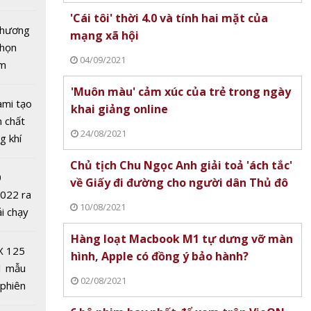
tô nhất
'Cái tôi' thời 4.0 và tính hai mặt của
 chương
mạng xã hội
chọn
04/09/2021
ăm
ời 4.0 và
'Muôn màu' cảm xúc của trẻ trong ngày
t của
ami tạo
khai giảng online
i
n chất
24/08/2021
g khí
Covid-
Chủ tịch Chu Ngọc Anh giải toả 'ách tắc'
0
về Giấy đi đường cho người dân Thủ đô
2022 ra
10/08/2021
ải chạy
ởi điểm
hay
Hàng loạt Macbook M1 tự dưng vỡ màn
0 nghìn
m trên
X 125
hình, Apple có đồng ý bảo hành?
1 mẫu
02/08/2021
 phiên
 đua