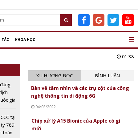
 TÁC
KHOA HỌC
01:38
XU HƯỚNG ĐỌC
BÌNH LUẬN
 đăng
Bàn về tầm nhìn và các trụ cột của công
 địch
nghệ thông tin di động 6G
uốc gia
04/03/2022
Dân lần
CCC tại
Chip xử lý A15 Bionic của Apple có gì
 ty 789
mới
n toàn