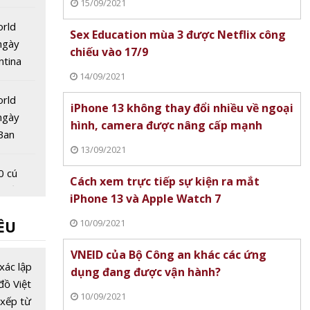
15/09/2021
 quốc
orld
Sex Education mùa 3 được Netflix công
ngày
chiếu vào 17/9
ntina
14/09/2021
hung kết
orld
iPhone 13 không thay đổi nhiều về ngoại
ngày
hình, camera được nâng cấp mạnh
Ban
13/09/2021
ung kết
 sau 16
0 cú
Cách xem trực tiếp sự kiện ra mắt
 miền
iPhone 13 và Apple Watch 7
áng nay
10/09/2021
ỀU
ologies
VNEID của Bộ Công an khác các ứng
i Bình
xác lập
dụng đang được vận hành?
Nhật
đồ Việt
10/09/2021
 tịch
xếp từ