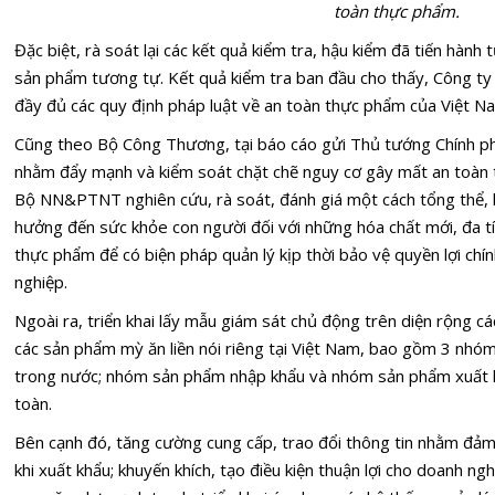
toàn thực phẩm.
Đặc biệt, rà soát lại các kết quả kiểm tra, hậu kiểm đã tiến hành
sản phẩm tương tự. Kết quả kiểm tra ban đầu cho thấy, Công t
đầy đủ các quy định pháp luật về an toàn thực phẩm của Việt N
Cũng theo Bộ Công Thương, tại báo cáo gửi Thủ tướng Chính ph
nhằm đẩy mạnh và kiểm soát chặt chẽ nguy cơ gây mất an toàn 
Bộ NN&PTNT nghiên cứu, rà soát, đánh giá một cách tổng thể, 
hưởng đến sức khỏe con người đối với những hóa chất mới, đa tí
thực phẩm để có biện pháp quản lý kịp thời bảo vệ quyền lợi ch
nghiệp.
Ngoài ra, triển khai lấy mẫu giám sát chủ động trên diện rộng c
các sản phẩm mỳ ăn liền nói riêng tại Việt Nam, bao gồm 3 nhó
trong nước; nhóm sản phẩm nhập khẩu và nhóm sản phẩm xuất kh
toàn.
Bên cạnh đó, tăng cường cung cấp, trao đổi thông tin nhằm đả
khi xuất khẩu; khuyến khích, tạo điều kiện thuận lợi cho doanh n