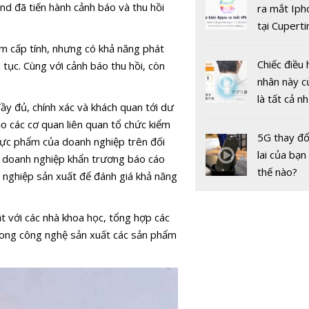
gốc
nd đã tiến hành cảnh báo và thu hồi
ra mắt Iph
tại Cuperti
California,
 cấp tính, nhưng có khả năng phát
Chiếc điều 
 tục. Cùng với cảnh báo thu hồi, còn
nhân này c
là tất cả n
đầy đủ, chính xác và khách quan tới dư
bạn cần để
o các cơ quan liên quan tổ chức kiểm
sót qua m
5G thay đổ
thực phẩm của doanh nghiệp trên đối
nóng nực
lai của bạn
hị doanh nghiệp khẩn trương báo cáo
thế nào?
 nghiệp sản xuất để đánh giá khả năng
t với các nhà khoa học, tổng hợp các
rong công nghệ sản xuất các sản phẩm