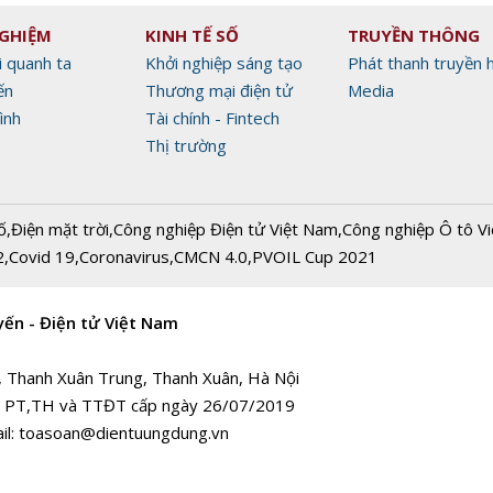
NGHIỆM
KINH TẾ SỐ
TRUYỀN THÔNG
i quanh ta
Khởi nghiệp sáng tạo
Phát thanh truyền 
ến
Thương mại điện tử
Media
ình
Tài chính - Fintech
Thị trường
ố
,
Điện mặt trời
,
Công nghiệp Điện tử Việt Nam
,
Công nghiệp Ô tô V
2
,
Covid 19
,
Coronavirus
,
CMCN 4.0
,
PVOIL Cup 2021
yến - Điện tử Việt Nam
, Thanh Xuân Trung, Thanh Xuân, Hà Nội
 PT,TH và TTĐT cấp ngày 26/07/2019
il:
toasoan@dientuungdung.vn