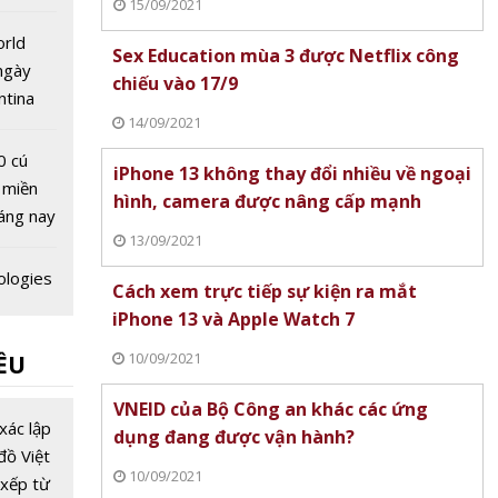
15/09/2021
 quốc
orld
Sex Education mùa 3 được Netflix công
ngày
chiếu vào 17/9
ntina
14/09/2021
hung kết
0 cú
iPhone 13 không thay đổi nhiều về ngoại
 miền
hình, camera được nâng cấp mạnh
áng nay
13/09/2021
ologies
Cách xem trực tiếp sự kiện ra mắt
i Bình
iPhone 13 và Apple Watch 7
Nhật
10/09/2021
ỀU
 tịch
ion
VNEID của Bộ Công an khác các ứng
c
xác lập
dụng đang được vận hành?
g chiếu
đồ Việt
10/09/2021
xếp từ