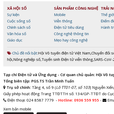
XÃ HỘI SỐ
SẢN PHẨM CÔNG NGHỆ
TRẢI 
Sự kiện
Mobile
Thế giớ
Cuộc sống số
Viễn thông
Điểm đ
Chính sách số
Điện tử tiêu dùng
Hành tr
Văn hóa số
Công nghệ thông tin
Giáo dục
Mẹo hay công nghệ
Chủ đề nổi bật:
Hội Vô tuyến điện tử Việt Nam
,
Chuyển đổi s
hội
,
Nông nghiệp số
,
Tuyển sinh Điện tử viễn thông
,
SARS-CoV-
Tạp chí Điện tử và Ứng dụng - Cơ quan chủ quản: Hội Vô tu
Tổng biên tập: PGS.TS Trần Minh Tuấn
Trụ sở chính:
Tầng 4, số 9 (
Lô TT01-07, số 103
) Nguyễn Xiển
Giấy phép hoạt động Trang TTĐTTH số: 134/GP-TTĐT do Cục
Điện thoại:
024 8587 7779 -
Hotline
: 0936 559 955
-
Ema
Xem bản mobile