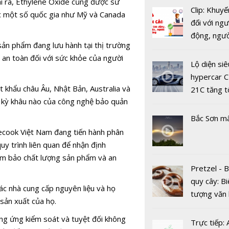
ài ra, Ethylene Oxide cũng được sử
Clip: Khuyế
ược một số quốc gia như Mỹ và Canada
đối với ngư
động, ngư
sản phẩm đang lưu hành tại thị trường
việc, ngườ
Bắc Ninh: 
 an toàn đối với sức khỏe của người
hàng tại k
ký kết triển
Lộ diện siê
vụ trong d
dự án Owif
hypercar C
Covid-19
t khẩu châu Âu, Nhật Bản, Australia và
với CSE Si
21C tăng t
t kỳ khâu nào của công nghệ bảo quản
100km/h c
2 giây
Bắc Sơn m
cecook Việt Nam đang tiến hành phân
 quy trình liên quan để nhận định
đảm bảo chất lượng sản phẩm và an
Pretzel - 
Bị World B
quy cây: Bi
cấm dự th
ác nhà cung cấp nguyên liệu và họ
tượng văn
năm, công 
sản xuất của họ.
châu Âu với
Bắc Đẩu t
ung ứng kiểm soát và tuyệt đối không
tranh cãi 
Trực tiếp:
nhận sai s