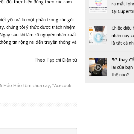
yệt đối thực hiện đúng theo các cam
gốc
ra mắt Iph
tại Cuperti
California,
t yếu và là một phần trong các gói
ay, chúng tôi ý thức được trách nhiệm
Chiếc điều 
Ngay sau khi làm rõ nguyên nhân xuất
nhân này c
thông tin rộng rãi đến truyền thông và
là tất cả n
bạn cần để
sót qua m
5G thay đổ
Theo Tạp chí Điện tử
nóng nực
lai của bạn
thế nào?
ì Hảo Hảo tôm chua cay
,
#Acecook