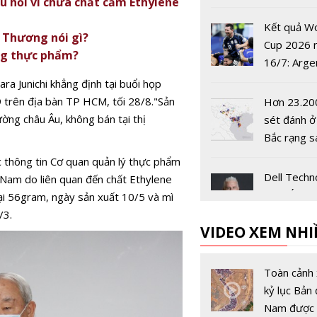
u hồi vì chứa chất cấm Ethylene
công trình
phòng
Kết quả W
 Thương nói gì?
Cup 2026 
ong thực phẩm?
16/7: Arge
tiến vào c
a Junichi khẳng định tại buổi họp
9 trên địa bàn TP HCM, tối 28/8."Sản
Hơn 23.20
ường châu Âu, không bán tại thị
sét đánh ở
Bắc rạng s
 thông tin Cơ quan quản lý thực phẩm
Dell Techn
 Nam do liên quan đến chất Ethylene
châu Á-Thá
ại 56gram, ngày sản xuất 10/5 và mì
Dương và 
/3.
VIDEO XEM NHI
Bản có Chủ
mới
Sex Educat
mùa 3 đượ
Toàn cảnh 
Netflix côn
kỷ lục Bản 
vào 17/9
Nam được 