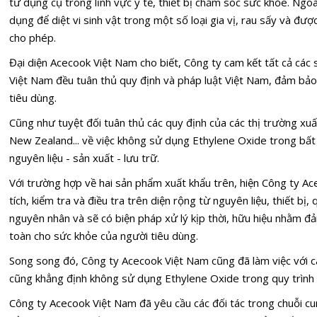
tư dụng cụ trong lĩnh vực y tế, thiết bị chăm sóc sức khỏe. Ngo
dụng để diệt vi sinh vật trong một số loại gia vị, rau sấy và đ
cho phép.
Đại diện Acecook Việt Nam cho biết, Công ty cam kết tất cả các 
Việt Nam đều tuân thủ quy định và pháp luật Việt Nam, đảm bảo
tiêu dùng.
Cũng như tuyệt đối tuân thủ các quy định của các thị trường xuấ
New Zealand... về việc không sử dụng Ethylene Oxide trong bấ
nguyên liệu - sản xuất - lưu trữ.
Với trường hợp về hai sản phẩm xuất khẩu trên, hiện Công ty A
tích, kiểm tra và điều tra trên diện rộng từ nguyên liệu, thiết bị,
nguyên nhân và sẽ có biện pháp xử lý kịp thời, hữu hiệu nhằm 
toàn cho sức khỏe của người tiêu dùng.
Song song đó, Công ty Acecook Việt Nam cũng đã làm việc với c
cũng khẳng định không sử dụng Ethylene Oxide trong quy trình 
Công ty Acecook Việt Nam đã yêu cầu các đối tác trong chuỗi c