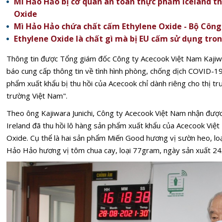
Mì Hảo Hảo bị cơ quan an toàn thực phẩm Iceland th
Oxide
Mì Hảo Hảo chứa chất cấm Ethylene Oxide - Bộ Công
Ethylene Oxide là chất gì mà bị EU cấm sử dụng tr
Thông tin được Tổng giám đốc Công ty Acecook Việt Nam Kajiwar
báo cung cấp thông tin về tình hình phòng, chống dịch COVID-1
phẩm xuất khẩu bị thu hồi của Acecook chỉ dành riêng cho thị tr
trường Việt Nam".
Theo ông Kajiwara Junichi, Công ty Acecook Việt Nam nhận được
Ireland đã thu hồi lô hàng sản phẩm xuất khẩu của Acecook Việt
Oxide. Cụ thể là hai sản phẩm Miến Good hương vị sườn heo, lo
Hảo Hảo hương vị tôm chua cay, loại 77gram, ngày sản xuất 24