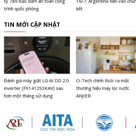
ty 789 bảo đảm an toàn công
16/7: Argentina tiến vào chu
trình quốc phòng
kết
TIN MỚI CẬP NHẬT
Đánh giá máy giặt LG AI DD 2.0
O-Tech chính thức ra mắt
inverter (FX1412S3KAV) sau
thương hiệu máy lọc nước
hơn một tháng sử dụng
ANJIER