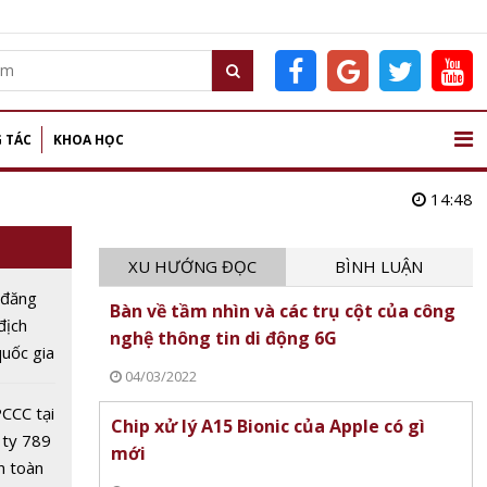
 TÁC
KHOA HỌC
14:48
XU HƯỚNG ĐỌC
BÌNH LUẬN
 đăng
Bàn về tầm nhìn và các trụ cột của công
 địch
nghệ thông tin di động 6G
uốc gia
04/03/2022
Dân lần
CCC tại
Chip xử lý A15 Bionic của Apple có gì
 ty 789
mới
n toàn