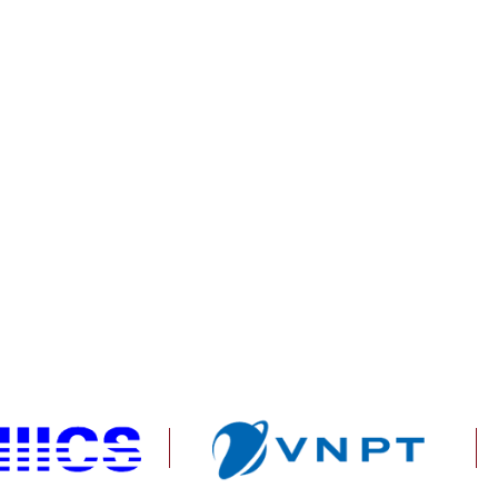
Paraguay và Maroc t
chấn
àm đẹp
Xiaomi ra mắt REDMI 17 Series
Làm chủ AI Agent, d
chính thức ra mắt, giá từ 5,5
tương lai xuất khẩu 
triệu đồng
Alibaba.com