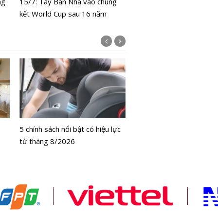
ng
15/7: Tây Ban Nha vào chung
kết World Cup sau 16 năm
Bộ Y tế chưa cấp phép l
bằng tế bào gốc người
5 chính sách nổi bật có hiệu lực
từ tháng 8/2026