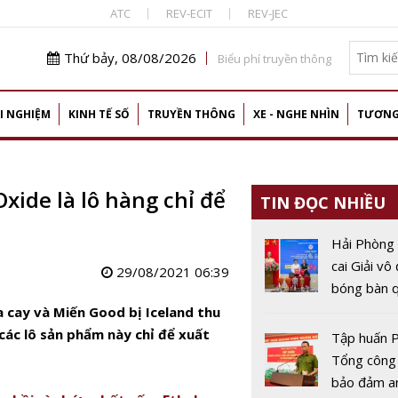
ATC
REV-ECIT
REV-JEC
Thứ bảy, 08/08/2026
Biểu phí truyền thông
I NGHIỆM
KINH TẾ SỐ
TRUYỀN THÔNG
XE - NGHE NHÌN
TƯƠNG
xide là lô hàng chỉ để
TIN ĐỌC NHIỀU
Hải Phòng
cai Giải vô
29/08/2021 06:39
bóng bàn q
Báo Nhân 
 cay và Miến Good bị Iceland thu
thứ 44
các lô sản phẩm này chỉ để xuất
Tập huấn P
Tổng công
bảo đảm a