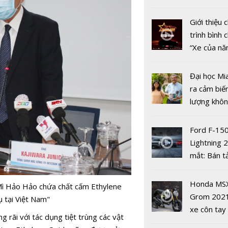
nhiều xe ô 
năm 2022
Giới thiệu
trình bình 
“Xe của n
2022"
'Cái tôi' th
Đại học Mi
tính hai mặ
ra cảm biế
mạng xã hộ
lượng khôn
phát hiện 
19
Ford F-15
Lightning 
mắt: Bán t
điện giá kh
chưa đến 4
6 bộ phim 
Honda MS
"Mì Hảo Hảo chứa chất cấm Ethylene
USD
nhất để xe
Grom 202
ụ tại Việt Nam"
VieON
xe côn tay
 rãi với tác dụng tiệt trùng các vật
bản đường