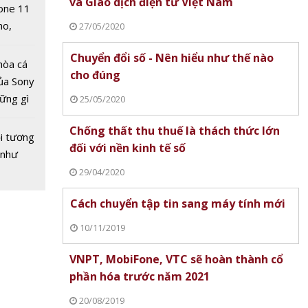
và Giao dịch điện tử Việt Nam
one 11
no,
27/05/2020
 Mỹ
Chuyển đổi số - Nên hiểu như thế nào
hòa cá
cho đúng
ủa Sony
hững gì
25/05/2020
 sống
Chống thất thu thuế là thách thức lớn
ùa hè
i tương
đối với nền kinh tế số
 như
29/04/2020
Cách chuyển tập tin sang máy tính mới
10/11/2019
VNPT, MobiFone, VTC sẽ hoàn thành cổ
phần hóa trước năm 2021
20/08/2019