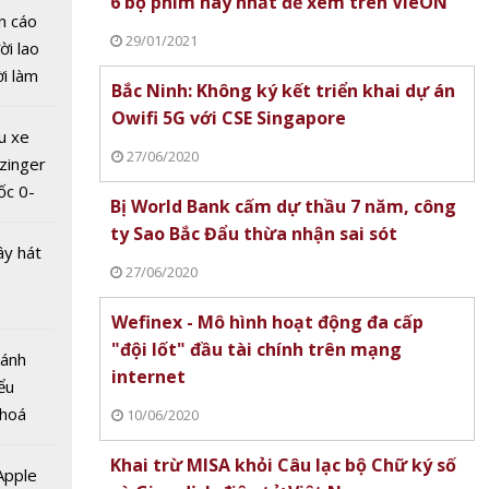
6 bộ phim hay nhất để xem trên VieON
n cáo
29/01/2021
ời lao
ời làm
Bắc Ninh: Không ký kết triển khai dự án
i bán
Không
Owifi 5G với CSE Singapore
hu dịch
 khai
u xe
ịch
27/06/2020
i 5G
zinger
ngapore
ốc 0-
Bị World Bank cấm dự thầu 7 năm, công
hưa tới
ty Sao Bắc Đẩu thừa nhận sai sót
ây hát
27/06/2020
Wefinex - Mô hình hoạt động đa cấp
"đội lốt" đầu tài chính trên mạng
Bánh
ank
internet
ểu
ầu 7
 hoá
10/06/2020
ty Sao
 nhiều
hừa
Khai trừ MISA khỏi Câu lạc bộ Chữ ký số
về nguồn
 Apple
ót