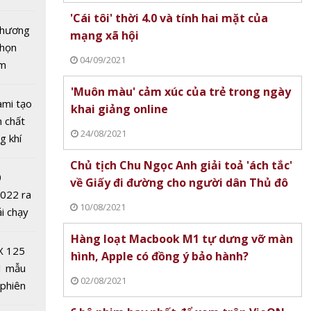
tô nhất
'Cái tôi' thời 4.0 và tính hai mặt của
 chương
mạng xã hội
chọn
04/09/2021
ăm
'Muôn màu' cảm xúc của trẻ trong ngày
ời 4.0 và
ami tạo
khai giảng online
t của
n chất
24/08/2021
i
g khí
Covid-
Chủ tịch Chu Ngọc Anh giải toả 'ách tắc'
0
về Giấy đi đường cho người dân Thủ đô
2022 ra
10/08/2021
ải chạy
ởi điểm
Hàng loạt Macbook M1 tự dưng vỡ màn
0 nghìn
hay
X 125
hình, Apple có đồng ý bảo hành?
m trên
1 mẫu
02/08/2021
 phiên
 đua