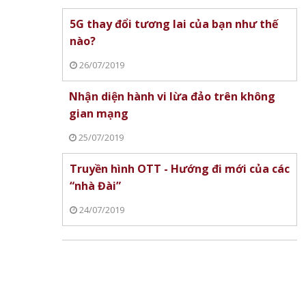
5G thay đổi tương lai của bạn như thế
nào?
26/07/2019
Nhận diện hành vi lừa đảo trên không
gian mạng
25/07/2019
Truyền hình OTT - Hướng đi mới của các
“nhà Đài”
24/07/2019
y 8/7:
ĩ
Lịch World Cup 2026 ngày 1/7:
Pháp, Anh, Mexico và Na Uy
Kết quả World Cup 
sáng cửa vào vòng 1/8
30/6: Brazil ngược d