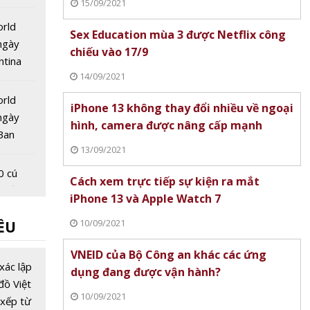
15/09/2021
 quốc
orld
Sex Education mùa 3 được Netflix công
ngày
chiếu vào 17/9
ntina
14/09/2021
hung kết
orld
iPhone 13 không thay đổi nhiều về ngoại
ngày
hình, camera được nâng cấp mạnh
Ban
13/09/2021
ung kết
 sau 16
0 cú
Cách xem trực tiếp sự kiện ra mắt
 miền
iPhone 13 và Apple Watch 7
áng nay
10/09/2021
ỀU
ologies
VNEID của Bộ Công an khác các ứng
i Bình
xác lập
dụng đang được vận hành?
Nhật
đồ Việt
10/09/2021
 tịch
xếp từ