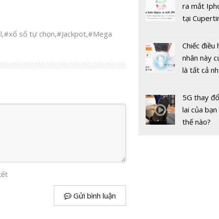
gốc
ra mắt Iph
tại Cuperti
California,
l
,
#xổ số tự chọn
,
#Jackpot
,
#Mega
Chiếc điều 
nhân này c
là tất cả n
bạn cần để
sót qua m
5G thay đổ
nóng nực
lai của bạn
thế nào?
kết
Gửi bình luận