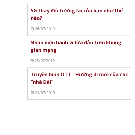
5G thay đổi tương lai của bạn như thế
nào?
26/07/2019
y 8/7:
Nhận diện hành vi lừa đảo trên không
ĩ
Lịch World Cup 2026 ngày 1/7:
gian mạng
Pháp, Anh, Mexico và Na Uy
Kết quả World Cup 
25/07/2019
sáng cửa vào vòng 1/8
30/6: Brazil ngược d
Paraguay và Maroc t
Truyền hình OTT - Hướng đi mới của các
chấn
“nhà Đài”
24/07/2019