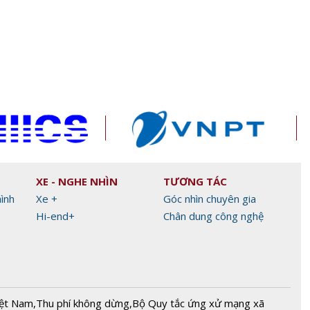
drone
Thủ tướng Lê Minh Hưng nêu 5
NVIDIA DRIVE tích h
ịnh
nhiệm vụ trọng tâm về an ninh
thích ứng góc rộng 
mạng
dành cho xe tự lái
XE - NGHE NHÌN
TƯƠNG TÁC
hình
Xe +
Góc nhìn chuyên gia
Hi-end+
Chân dung công nghệ
iệt Nam
,
Thu phí không dừng
,
Bộ Quy tắc ứng xử mạng xã