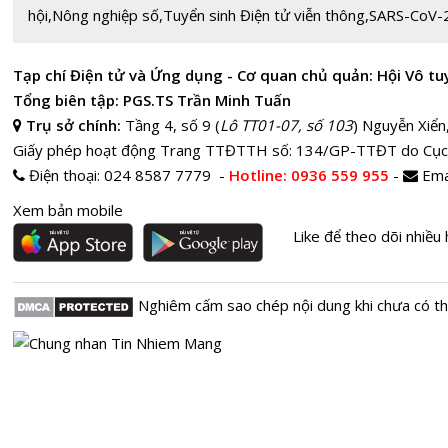
hội
,
Nông nghiệp số
,
Tuyển sinh Điện tử viễn thông
,
SARS-CoV-
Tạp chí Điện tử và Ứng dụng - Cơ quan chủ quản: Hội Vô tu
Tổng biên tập: PGS.TS Trần Minh Tuấn
Trụ sở chính:
Tầng 4, số 9 (
Lô TT01-07, số 103
) Nguyễn Xiển
Giấy phép hoạt động Trang TTĐTTH số: 134/GP-TTĐT do Cục
Điện thoại:
024 8587 7779 -
Hotline
: 0936 559 955
-
Ema
Xem bản mobile
Like để theo dõi nhiều 
Nghiêm cấm sao chép nội dung khi chưa có t