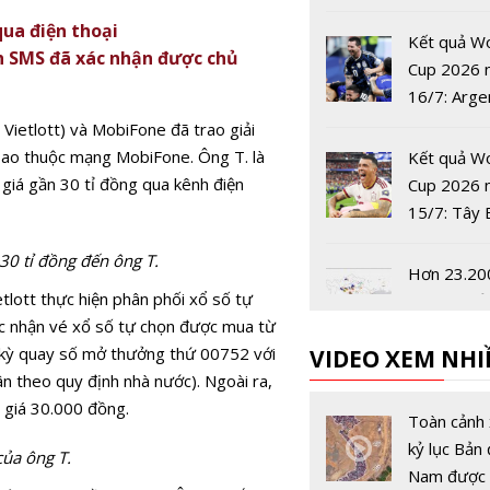
công trình
qua điện thoại
phòng
Kết quả W
nh SMS đã xác nhận được chủ
Cup 2026 
16/7: Arge
tiến vào c
 Vietlott) và MobiFone đã trao giải
bao thuộc mạng MobiFone. Ông T. là
Kết quả W
giá gần 30 tỉ đồng qua kênh điện
Cup 2026 
15/7: Tây 
Nha vào ch
 30 tỉ đồng đến ông T.
World Cup
Hơn 23.20
năm
tlott thực hiện phân phối xổ số tự
sét đánh ở
xác nhận vé xổ số tự chọn được mua từ
Bắc rạng s
5 kỳ quay số mở thưởng thứ 00752 với
VIDEO XEM NHI
ân theo quy định nhà nước). Ngoài ra,
Dell Techn
ị giá 30.000 đồng.
châu Á-Thá
Toàn cảnh 
Dương và 
kỷ lục Bản 
ủa ông T.
Bản có Chủ
Nam được 