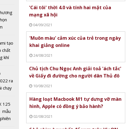
tô nhất
'Cái tôi' thời 4.0 và tính hai mặt của
 chương
mạng xã hội
chọn
04/09/2021
ăm
ời 4.0 và
'Muôn màu' cảm xúc của trẻ trong ngày
t của
ami tạo
khai giảng online
i
n chất
24/08/2021
g khí
Covid-
Chủ tịch Chu Ngọc Anh giải toả 'ách tắc'
0
về Giấy đi đường cho người dân Thủ đô
2022 ra
10/08/2021
ải chạy
ởi điểm
hay
Hàng loạt Macbook M1 tự dưng vỡ màn
0 nghìn
m trên
X 125
hình, Apple có đồng ý bảo hành?
1 mẫu
02/08/2021
 phiên
 đua