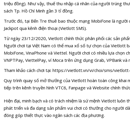
triệu đồng). Như vậy, thuế thu nhập cá nhân của người trúng t
sách Tp. Hồ Chí Minh gần 3 tỉ đồng.
Trước đó, tại Bến Tre thuê bao thuộc mạng MobiFone là người c
Jackpot qua kênh điện thoại (Vietlott SMS).
Từ ngày 23/12/2020, Vietlott chính thức phân phối các sản phẩm
Người chơi tại Việt Nam có thể mua xổ số tự chọn của Vietlott 
MobiFone, VinaPhone và Viettel. Người chơi có nhiều lựa chọn 
VNPTPay, ViettelPay, ví Moca trên ứng dụng Grab, VPBank và n
Tham khảo cách chơi tại:
https://vietlott.vn/vi/choi/sms/vietlot
Quy trình quay số mở thưởng của Vietlott hoàn toàn công khai 
tiếp trên kênh truyền hình VTC6, Fanpage và Website chính thức 
Hiện đại, minh bạch và có trách nhiệm là sứ mệnh Vietlott luôn t
phát triển và đa dạng sản phẩm vui chơi có thưởng cho người dâ
đóng góp thiết thực vào ngân sách các địa phương.