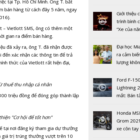
iệc tại Tp. Hồ Chí Minh. Ông T. bắt
mới
nhiều xe ô 
iểm bán hàng từ cách đây 5 năm, ngay
năm 2022
Giới thiệu
2016).
trình bình 
ott – Vietlott SMS, ông có thêm một
“Xe của n
hời gian ra điểm bán hàng.
2022"
'Cái tôi' th
tính hai mặ
Đại học Mi
ệu đã xảy ra, ông T. đã nhận được
mạng xã hộ
ra cảm biế
 đến xác nhận các thông tin để trả
lượng khôn
nh thức của Vietlott rất hiện đại,
phát hiện 
19
Ford F-15
rừ thuế thu nhập cá nhân
Lightning 
300 triệu đồng để đóng góp thành lập
mắt: Bán t
điện giá kh
6 bộ phim 
chưa đến 4
nhất để xe
Honda MS
hiện "Cơ hội để tốt hơn"
USD
VieON
Grom 202
ế tại nơi đăng ký tham gia dự thưởng
xe côn tay
 giá trị trúng thưởng vượt trên 10
bản đường