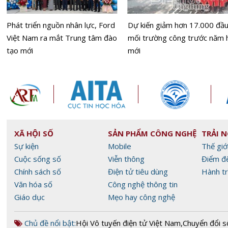
Phát triển nguồn nhân lực, Ford
Dự kiến giảm hơn 17.000 đầ
Việt Nam ra mắt Trung tâm đào
mối trường công trước năm 
tạo mới
mới
XÃ HỘI SỐ
SẢN PHẨM CÔNG NGHỆ
TRẢI 
Sự kiện
Mobile
Thế giớ
Cuộc sống số
Viễn thông
Điểm đ
Chính sách số
Điện tử tiêu dùng
Hành tr
Văn hóa số
Công nghệ thông tin
Giáo dục
Mẹo hay công nghệ
Chủ đề nổi bật:
Hội Vô tuyến điện tử Việt Nam
,
Chuyển đổi s