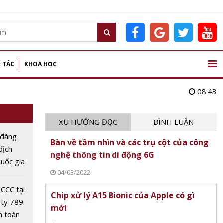
 TÁC
KHOA HỌC
08:43
XU HƯỚNG ĐỌC
BÌNH LUẬN
 đăng
Bàn về tầm nhìn và các trụ cột của công
 địch
nghệ thông tin di động 6G
uốc gia
04/03/2022
Dân lần
CCC tại
Chip xử lý A15 Bionic của Apple có gì
 ty 789
mới
n toàn