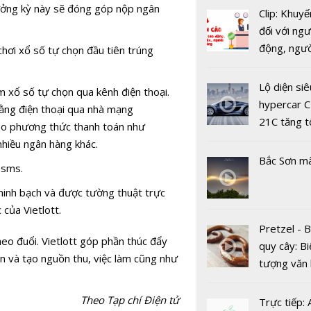
hưởng kỳ này sẽ đóng góp nộp ngân
Clip: Khuyế
đối với ngư
động, ngư
hơi xổ số tự chọn đầu tiên trúng
Bắc Ninh: 
việc, ngườ
ký kết triển
hàng tại k
dự án Owif
Lộ diện siê
 xổ số tự chọn qua kênh điện thoại.
vụ trong d
với CSE Si
hypercar C
bằng điện thoại qua nhà mạng
Covid-19
21C tăng t
cho phương thức thanh toán như
100km/h c
hiều ngân hàng khác.
2 giây
Bắc Sơn m
t-sms.
minh bạch và được tường thuật trực
của Vietlott.
Bị World B
Pretzel - 
cấm dự th
heo đuổi. Vietlott góp phần thúc đẩy
quy cây: Bi
năm, công 
n và tạo nguồn thu, việc làm cũng như
tượng văn
Bắc Đẩu t
châu Âu với
nhận sai s
tranh cãi 
Theo Tạp chí Điện tử
Trực tiếp: