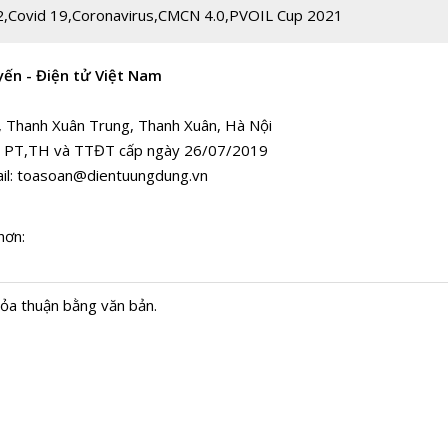
2
,
Covid 19
,
Coronavirus
,
CMCN 4.0
,
PVOIL Cup 2021
yến - Điện tử Việt Nam
, Thanh Xuân Trung, Thanh Xuân, Hà Nội
 PT,TH và TTĐT cấp ngày 26/07/2019
il:
toasoan@dientuungdung.vn
hơn:
hỏa thuận bằng văn bản.