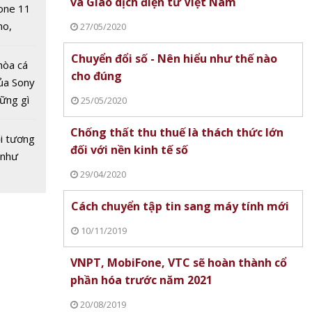
và Giao dịch điện tử Việt Nam
one 11
no,
27/05/2020
 Mỹ
Chuyển đổi số - Nên hiểu như thế nào
hòa cá
cho đúng
ủa Sony
hững gì
25/05/2020
 sống
Chống thất thu thuế là thách thức lớn
ùa hè
i tương
đối với nền kinh tế số
 như
29/04/2020
Cách chuyển tập tin sang máy tính mới
10/11/2019
VNPT, MobiFone, VTC sẽ hoàn thành cổ
phần hóa trước năm 2021
20/08/2019