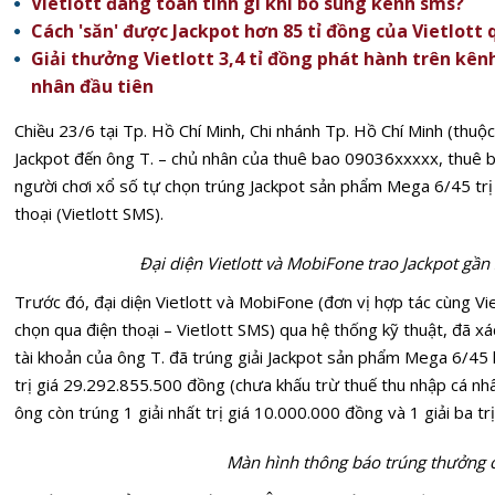
Vietlott đang toan tính gì khi bổ sung kênh sms?
Cách 'săn' được Jackpot hơn 85 tỉ đồng của Vietlott 
Giải thưởng Vietlott 3,4 tỉ đồng phát hành trên kê
nhân đầu tiên
Chiều 23/6 tại Tp. Hồ Chí Minh, Chi nhánh Tp. Hồ Chí Minh (thuộc
Jackpot đến ông T. – chủ nhân của thuê bao 09036xxxxx, thuê 
người chơi xổ số tự chọn trúng Jackpot sản phẩm Mega 6/45 trị 
thoại (Vietlott SMS).
Đại diện Vietlott và MobiFone trao Jackpot gần
Trước đó, đại diện Vietlott và MobiFone (đơn vị hợp tác cùng Vie
chọn qua điện thoại – Vietlott SMS) qua hệ thống kỹ thuật, đã 
tài khoản của ông T. đã trúng giải Jackpot sản phẩm Mega 6/4
trị giá 29.292.855.500 đồng (chưa khấu trừ thuế thu nhập cá nh
ông còn trúng 1 giải nhất trị giá 10.000.000 đồng và 1 giải ba tr
Màn hình thông báo trúng thưởng c