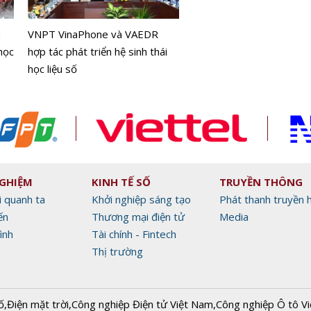
Công nghệ thị giác giúp 
không cần GPS vẫn xác đ
u
VNPT VinaPhone và VAEDR
chính xác mục tiêu
học
hợp tác phát triển hệ sinh thái
học liệu số
NGHIỆM
KINH TẾ SỐ
TRUYỀN THÔNG
i quanh ta
Khởi nghiệp sáng tạo
Phát thanh truyền 
ến
Thương mại điện tử
Media
ình
Tài chính - Fintech
Thị trường
ố
,
Điện mặt trời
,
Công nghiệp Điện tử Việt Nam
,
Công nghiệp Ô tô V