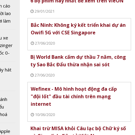
6 bộ phim hay nhất để xem trên VieON
n cáo
29/01/2021
ời lao
ời làm
Không
Bắc Ninh: Không ký kết triển khai dự án
i bán
 khai
Owifi 5G với CSE Singapore
hu dịch
i 5G
u xe
ịch
27/06/2020
ngapore
zinger
ốc 0-
Bị World Bank cấm dự thầu 7 năm, công
hưa tới
ty Sao Bắc Đẩu thừa nhận sai sót
ây hát
27/06/2020
Wefinex - Mô hình hoạt động đa cấp
ank
"đội lốt" đầu tài chính trên mạng
Bánh
ầu 7
internet
ểu
ty Sao
 hoá
10/06/2020
hừa
 nhiều
ót
Khai trừ MISA khỏi Câu lạc bộ Chữ ký số
về nguồn
 Apple