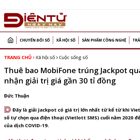
CHUYỂN ĐỔI SỐ
XÃ HỘI SỐ
SẢN PHẨM CÔNG NGHỆ
TRẢ
TRANG CHỦ
Xã hội số
Cuộc sống số
Thuê bao MobiFone trúng Jackpot qua
nhận giải trị giá gần 30 tỉ đồng
Đức Thuận
D
Đây là giải Jackpot có giá trị lớn nhất từ kể từ khi Vie
số tự chọn qua điện thoại (Vietlott SMS) cuối năm 2020 để
của dịch COVID-19.