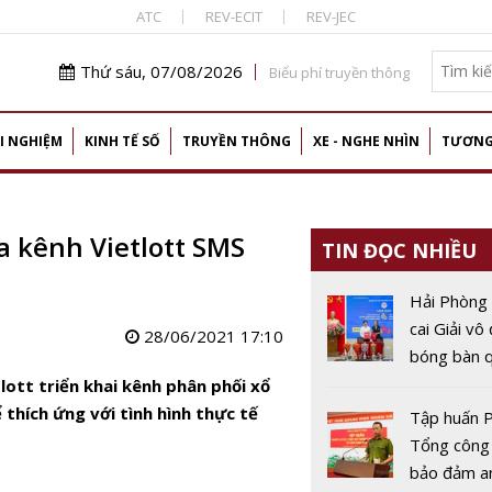
ATC
REV-ECIT
REV-JEC
Thứ sáu, 07/08/2026
Biểu phí truyền thông
I NGHIỆM
KINH TẾ SỐ
TRUYỀN THÔNG
XE - NGHE NHÌN
TƯƠNG
 kênh Vietlott SMS
TIN ĐỌC NHIỀU
Hải Phòng
cai Giải vô
28/06/2021 17:10
bóng bàn q
Báo Nhân 
tlott triển khai kênh phân phối xổ
thứ 44
 thích ứng với tình hình thực tế
Tập huấn P
Tổng công
bảo đảm a