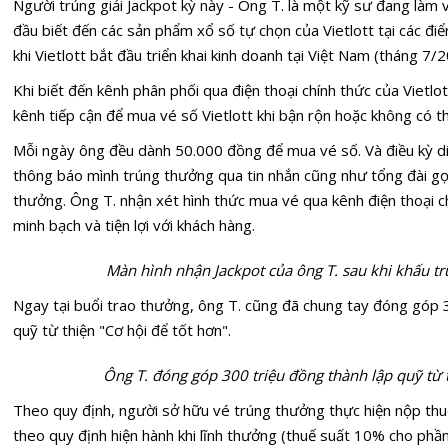
Người trúng giải Jackpot kỳ này - Ông T. là một kỹ sư đang làm v
đầu biết đến các sản phẩm xổ số tự chọn của Vietlott tại các đ
khi Vietlott bắt đầu triển khai kinh doanh tại Việt Nam (tháng 7/
Khi biết đến kênh phân phối qua điện thoại chính thức của Vietl
kênh tiếp cận để mua vé số Vietlott khi bận rộn hoặc không có t
Mỗi ngày ông đều dành 50.000 đồng để mua vé số. Và điều kỳ di
thông báo mình trúng thưởng qua tin nhắn cũng như tổng đài gọi
thưởng. Ông T. nhận xét hình thức mua vé qua kênh điện thoại chí
minh bạch và tiện lợi với khách hàng.
Màn hình nhận Jackpot của ông T. sau khi khấu t
Ngay tại buổi trao thưởng, ông T. cũng đã chung tay đóng góp 
quỹ từ thiện "Cơ hội để tốt hơn".
Ông T. đóng góp 300 triệu đồng thành lập quỹ từ t
Theo quy định, người sở hữu vé trúng thưởng thực hiện nộp thu
theo quy định hiện hành khi lĩnh thưởng (thuế suất 10% cho phần