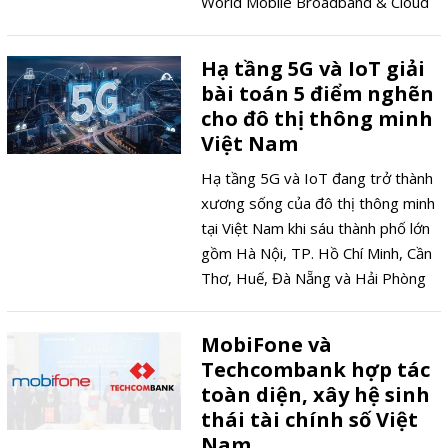
World Mobile Broadband & Cloud
AI Summit 2026, hiệu suất khai
thác thực tế toàn bộ hạ tầng mới
Hạ tầng 5G và IoT giải
chỉ đạt khoảng 20%. Hạ tầng đã
bài toán 5 điểm nghẽn
được đầu tư quy mô nhưng hiệu
cho đô thị thông minh
quả khai thác và khả năng tạo
Việt Nam
doanh thu vẫn là thách thức lớn cho
ngành viễn thông Việt Nam, trong
Hạ tầng 5G và IoT đang trở thành
bối cảnh thảo luận về 6G ngày càng
xương sống của đô thị thông minh
xuất hiện nhiều dù 5G chưa khai
tại Việt Nam khi sáu thành phố lớn
thác hết tiềm năng.
gồm Hà Nội, TP. Hồ Chí Minh, Cần
Thơ, Huế, Đà Nẵng và Hải Phòng
được Chính phủ giao nhiệm vụ xây
dựng thành phố thông minh đạt
MobiFone và
chuẩn vào năm 2030, song để biến
Techcombank hợp tác
mục tiêu đó thành hiện thực, công
toàn diện, xây hệ sinh
nghệ buộc phải chứng minh được
thái tài chính số Việt
hạ tầng số thực sự giúp người dân
Nam