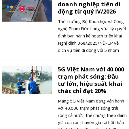
doanh nghiệp tiền di
ngạch xuất khẩu của cả nước. Tại
động từ quý IV/2026
sự kiện GSMA Digital Summit Hanoi
2026, GSMA đưa ra hai khuyến
Thứ trưởng Bộ Khoa học và Công
nghị cụ thể và có thể thực thi ngay,
nghệ Phạm Đức Long vừa ký quyết
đồng thời chỉ rõ ba lựa chọn chính
định ban hành kế hoạch triển khai
sách số của Việt Nam được cộng
Nghị định 368/2025/NĐ-CP về
đồng viễn thông quốc tế đánh giá
dịch vụ tiền di động với 5 nhóm
cao nhất.
nhiệm vụ cụ thể, toàn bộ giao cho
Cục Viễn thông chủ trì theo lộ trình
5G Việt Nam với 40.000
từ quý II đến quý IV năm 2026,
trạm phát sóng: Đầu
đực biệt là đợt kiểm tra trực tiếp
tư lớn, hiệu suất khai
từ 01 đến 02 doanh nghiệp cung
thác chỉ đạt 20%
ứng dịch vụ tiền di động vào cuối
năm nay.
Mạng 5G Việt Nam đang vận hành
với 40.000 trạm phát sóng trải
rộng cả nước, thế nhưng theo đánh
giá của các chuyên gia tại hội thảo