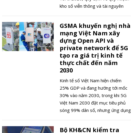
kho số viễn thông và tài nguyên
Internet cùng trình tự phê duyệt
quy hoạch. Thông tư quy định khi
GSMA khuyến nghị nhà
dung lượng kho số viễn thông và
mạng Việt Nam xây
tài nguyên Internet đưa vào sử
dựng Open API và
dụng đạt trên 70% thì quy hoạch
private network để 5G
sẽ được xem xét điều chỉnh, đặt ra
tạo ra giá trị kinh tế
cho các nhà mạng tại Việt Nam yêu
thực chất đến năm
cầu khai thác hiệu quả kho số để có
2030
cơ sở đề nghị cấp thêm tài nguyên.
Kinh tế số Việt Nam hiện chiếm
25% GDP và đang hướng tới mốc
30% vào năm 2030, trong khi 5G
Việt Nam 2030 đặt mục tiêu phủ
sóng 99% dân số, nhưng ứng dụng
thực tế của 5G trong sản xuất vẫn
còn rất hạn chế dù ngành này đang
Bộ KH&CN kiểm tra
đóng góp từ 90 đến 95% tổng kim