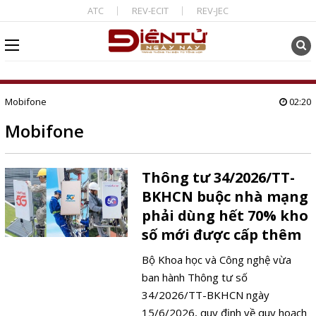
ATC
REV-ECIT
REV-JEC
Mobifone
02:20
Mobifone
Thông tư 34/2026/TT-
BKHCN buộc nhà mạng
phải dùng hết 70% kho
số mới được cấp thêm
Bộ Khoa học và Công nghệ vừa
ban hành Thông tư số
34/2026/TT-BKHCN ngày
15/6/2026, quy định về quy hoạch