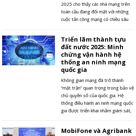
2025 cho thấy các nhà mạng trên
toàn cầu đang đối mặt với những
cuộc tấn công mạng có chiều sâu
và quy mô rất lớn. Các nhóm tin tặc
đã tấn công vào hạ tầng lõi của hệ
Triển lãm thành tựu
thống viễn thông, gây ra thiệt hại
đất nước 2025: Minh
lớn về tài chính và uy tín của nhà
chứng vận hành hệ
mạng. Tại Việt Nam, các nhà mạng
thống an ninh mạng
cũng đang đẩy mạnh đầu tư cho an
quốc gia
ninh mạng trong bối cảnh Chính
phủ tiếp tục ban hành các khung
Không gian mạng đã trở thành
pháp lý đầy đủ hơn.
“mặt trận” quan trọng trong bảo vệ
chủ quyền số của quốc gia. Hệ
thống điều hành an ninh mạng quốc
gia được triển khai nhằm giám sát,
cảnh báo và xử lý rủi ro trên diện
rộng. Triển lãm thành tựu đất nước
MobiFone và Agribank
nhân dịp Quốc khánh 2/9/2025 tại