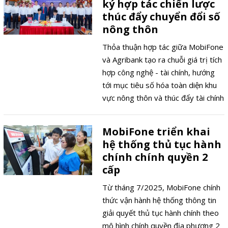
ký hợp tác chiến lược
Trung tâm Triển lãm Quốc gia đã
thúc đẩy chuyển đổi số
trở thành dịp hiếm hoi để kiểm
nông thôn
chứng hiệu quả vận hành của hệ
thống này trong thực tiễn.
Thỏa thuận hợp tác giữa MobiFone
và Agribank tạo ra chuỗi giá trị tích
hợp công nghệ - tài chính, hướng
tới mục tiêu số hóa toàn diện khu
vực nông thôn và thúc đẩy tài chính
toàn diện cho người dân Việt Nam.
MobiFone triển khai
hệ thống thủ tục hành
chính chính quyền 2
cấp
Từ tháng 7/2025, MobiFone chính
thức vận hành hệ thống thông tin
giải quyết thủ tục hành chính theo
mô hình chính quyền địa phương 2