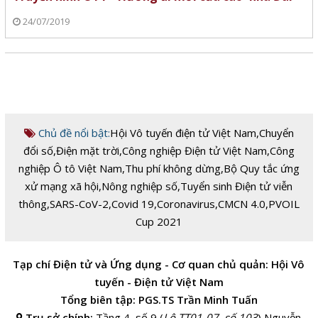
24/07/2019
Chủ đề nổi bật:
Hội Vô tuyến điện tử Việt Nam
,
Chuyển
đổi số
,
Điện mặt trời
,
Công nghiệp Điện tử Việt Nam
,
Công
nghiệp Ô tô Việt Nam
,
Thu phí không dừng
,
Bộ Quy tắc ứng
xử mạng xã hội
,
Nông nghiệp số
,
Tuyển sinh Điện tử viễn
thông
,
SARS-CoV-2
,
Covid 19
,
Coronavirus
,
CMCN 4.0
,
PVOIL
Cup 2021
Tạp chí Điện tử và Ứng dụng - Cơ quan chủ quản: Hội Vô
tuyến - Điện tử Việt Nam
Tổng biên tập: PGS.TS Trần Minh Tuấn
Trụ sở chính:
Tầng 4, số 9 (
Lô TT01-07, số 103
) Nguyễn