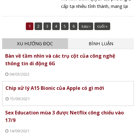
cấp tại nhiều tỉnh thành, mang lại
trải nghiệm dịch vụ công thuận tiện
cho người dân.
1
2
3
4
5
6
sau ›
cuối »
XU HƯỚNG ĐỌC
BÌNH LUẬN
Bàn về tầm nhìn và các trụ cột của công nghệ
thông tin di động 6G
04/03/2022
Chip xử lý A15 Bionic của Apple có gì mới
15/09/2021
Sex Education mùa 3 được Netflix công chiếu vào
17/9
14/09/2021