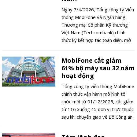
thoát khỏi cảnh tắc đường, ngập
nước và ô nhiễm.
Ngày 7/4/2026, Tổng công ty Viễn
thông MobiFone và Ngân hàng
Thương mại Cổ phần Kỹ thương
Việt Nam (Techcombank) chính
thức ký kết hợp tác toàn diện, mở
ra hướng đi mới khi một bên nắm
hạ tầng viễn thông phủ rộng toàn
MobiFone cắt giảm
quốc, còn bên kia sở hữu năng lực
61% bộ máy sau 32 năm
về tài chính và quản trị rủi ro, sự
hoạt động
kết hợp được kỳ vọng tạo ra hệ
sinh thái tài chính số khép kín, phục
Tổng công ty viễn thông MobiFone
vụ hàng chục triệu người dùng Việt
chính thức vận hành mô hình tổ
Nam.
chức mới từ 01/12/2025, cắt giảm
từ 116 xuống 45 đơn vị trực thuộc
sau khi chuyển giao về Bộ Công an,
nhằm rút ngắn chu trình quyết định
và tăng tốc chuyển đổi số.