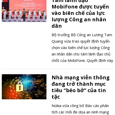
Tám lãnh đạo
MobiFone được tuyển
vào biên chế của lực
lượng Công an nhân
dân
Bộ trưởng Bộ Công an Lương Tam
Quang vừa trao quyết định tuyển
chọn vào biên chế lực lượng Công
an nhân dân cho tám lãnh đạo chủ
chốt của MobiFone. Quyết định này
cho thấy những thay đổi lớn của
MobiFone sau tám tháng chuyển
Nhà mạng viễn thông
về trực thuộc Bộ Công an.
đang trở thành mục
tiêu “béo bở” của tin
tặc
Nokia vừa công bố Báo cáo phân
tích các mối đe dọa an ninh mạng