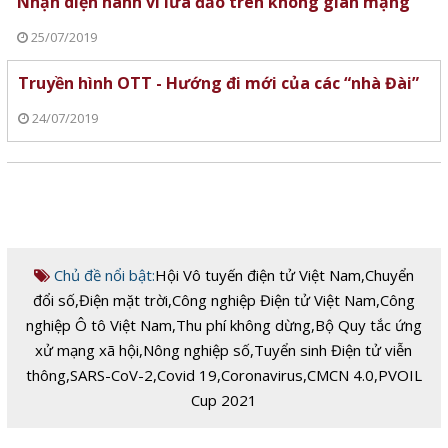
Nhận diện hành vi lừa đảo trên không gian mạng
25/07/2019
Truyền hình OTT - Hướng đi mới của các “nhà Đài”
24/07/2019
Chủ đề nổi bật:
Hội Vô tuyến điện tử Việt Nam
,
Chuyển
đổi số
,
Điện mặt trời
,
Công nghiệp Điện tử Việt Nam
,
Công
nghiệp Ô tô Việt Nam
,
Thu phí không dừng
,
Bộ Quy tắc ứng
xử mạng xã hội
,
Nông nghiệp số
,
Tuyển sinh Điện tử viễn
thông
,
SARS-CoV-2
,
Covid 19
,
Coronavirus
,
CMCN 4.0
,
PVOIL
Cup 2021