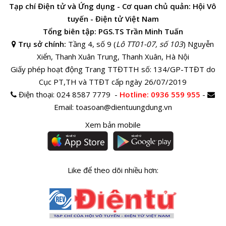
Tạp chí Điện tử và Ứng dụng - Cơ quan chủ quản: Hội Vô
tuyến - Điện tử Việt Nam
Tổng biên tập: PGS.TS Trần Minh Tuấn
Trụ sở chính:
Tầng 4, số 9 (
Lô TT01-07, số 103
) Nguyễn
Xiển, Thanh Xuân Trung, Thanh Xuân, Hà Nội
Giấy phép hoạt động Trang TTĐTTH số: 134/GP-TTĐT do
Cục PT,TH và TTĐT cấp ngày 26/07/2019
Điện thoại:
024 8587 7779 -
Hotline
: 0936 559 955
-
Email:
toasoan@dientuungdung.vn
Xem bản mobile
Like để theo dõi nhiều hơn: