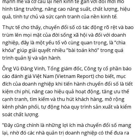
mạnh mẽ và cơ cấu lại nền kinh tế gắn với đổi mới mô
hình tăng trưởng, nâng cao năng suất, chất lượng, hiệu
quả, tính tự chủ và sức cạnh tranh của nền kinh tế.
Thực tế cho thấy, chuyển đổi số có tác động rõ rệt và bao
trùm lên mọi mặt của đời sống xã hội và đối với doanh
nghiệp, đây là một yếu tố vô cùng quan trọng, là “chìa
khóa” giúp giải quyết nhiều “bài toán khó” trong quá
trình quản lý và vận hành.
Ông Vũ Đăng Vinh, Tổng giám đốc, Công ty cổ phần báo
cáo đánh giá Việt Nam (Vietnam Report) cho biết, mục
đích của doanh nghiệp khi tiến hành chuyển đổi số là tiết
kiệm chi phí, nâng cao hiệu quả hoạt động, tăng ưu thế
cạnh tranh, tìm kiếm và thu hút khách hàng, mở rộng
kênh phân phối, tự động hóa quy trình sản xuất và kiểm
soát chất lượng.
"Đây cũng chính là những lợi ích mà chuyển đổi số mang
lại, nhờ đó các nhà quản trị doanh nghiệp có thể đưa ra