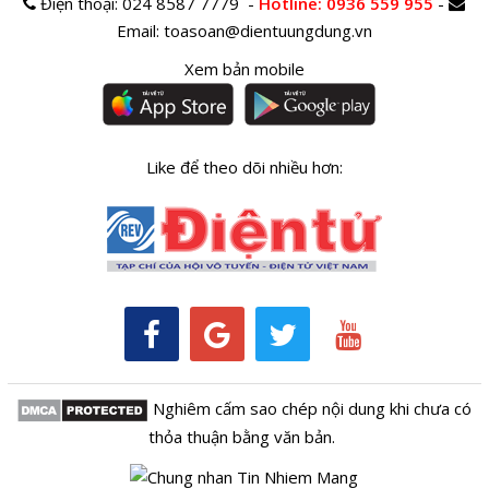
Điện thoại:
024 8587 7779 -
Hotline
: 0936 559 955
-
Email:
toasoan@dientuungdung.vn
Xem bản mobile
Like để theo dõi nhiều hơn:
Nghiêm cấm sao chép nội dung khi chưa có
thỏa thuận bằng văn bản.