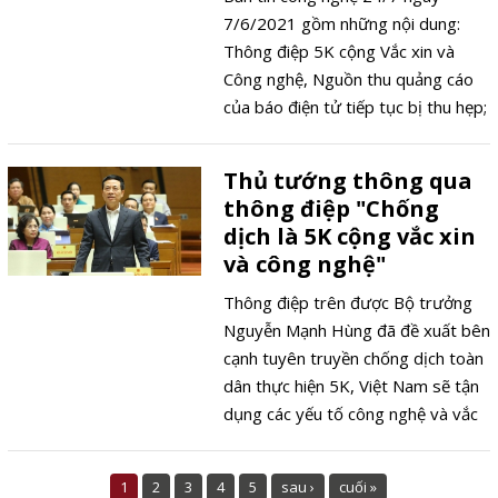
7/6/2021 gồm những nội dung:
Thông điệp 5K cộng Vắc xin và
Công nghệ, Nguồn thu quảng cáo
của báo điện tử tiếp tục bị thu hẹp;
Bảo vệ công ty công nghệ, Mỹ lăm
le trả đũa sáu nước; AI có thể bị lợi
Thủ tướng thông qua
dụng tạo công cụ hack tự động;
thông điệp "Chống
Apple trang bị cảm biến Lidar cho 4
dịch là 5K cộng vắc xin
mẫu iPhone 13; NSND Hồng Vân
và công nghệ"
cúi đầu xin lỗi khán giả; Bắt đầu
cuộc đua nghiên cứu vaccine thế hệ
Thông điệp trên được Bộ trưởng
thứ 2 ngừa COVID-19 trên toàn
Nguyễn Mạnh Hùng đã đề xuất bên
cầu
cạnh tuyên truyền chống dịch toàn
dân thực hiện 5K, Việt Nam sẽ tận
dụng các yếu tố công nghệ và vắc
xin vào công tác chống dịch và đã
được Thủ tướng Phạm Minh Chính
1
2
3
4
5
sau ›
cuối »
thông qua trong cuộc họp trực