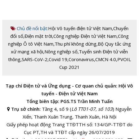
Chủ đề nổi bật:
Hội Vô tuyến điện tử Việt Nam
,
Chuyển
đổi số
,
Điện mặt trời
,
Công nghiệp Điện tử Việt Nam
,
Công
nghiệp Ô tô Việt Nam
,
Thu phí không dừng
,
Bộ Quy tắc ứng
xử mạng xã hội
,
Nông nghiệp số
,
Tuyển sinh Điện tử viễn
thông
,
SARS-CoV-2
,
Covid 19
,
Coronavirus
,
CMCN 4.0
,
PVOIL
Cup 2021
Tạp chí Điện tử và Ứng dụng - Cơ quan chủ quản: Hội Vô
tuyến - Điện tử Việt Nam
Tổng biên tập: PGS.TS Trần Minh Tuấn
Trụ sở chính:
Tầng 4, số 9 (
Lô TT01-07, số 103
) Nguyễn
Xiển, Thanh Xuân Trung, Thanh Xuân, Hà Nội
Giấy phép hoạt động Trang TTĐTTH số: 134/GP-TTĐT do
Cục PT,TH và TTĐT cấp ngày 26/07/2019