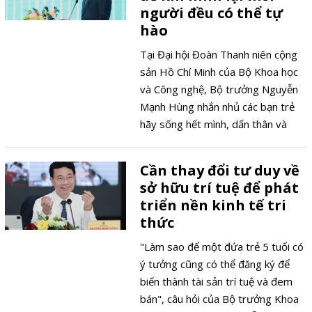
người đều có thể tự
hào
Tại Đại hội Đoàn Thanh niên cộng
sản Hồ Chí Minh của Bộ Khoa học
và Công nghệ, Bộ trưởng Nguyễn
Mạnh Hùng nhắn nhủ các bạn trẻ
hãy sống hết mình, dấn thân và
sáng tạo, để mỗi công việc, mỗi
thử thách đều trở thành dấu ấn
Cần thay đổi tư duy về
riêng. Thông điệp này khích lệ thế
sở hữu trí tuệ để phát
hệ trẻ không chỉ tham gia, mà còn
triển nền kinh tế tri
chủ động kiến tạo, để khi nhìn lại,
thức
mỗi người đều có thể tự hào về
những đóng góp cho Bộ, cho
"Làm sao để một đứa trẻ 5 tuổi có
ngành và cho đất nước.
ý tưởng cũng có thể đăng ký để
biến thành tài sản trí tuệ và đem
bán", câu hỏi của Bộ trưởng Khoa