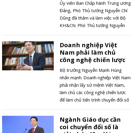
Belarus.
Ủy viên Ban Chấp hành Trung ương
Đảng, Phó Thủ tướng Nguyễn Chí
Dũng đã thăm và làm việc với Bộ
KH&CN. Phó Thủ tướng Nguyễn
Chí Dũng và Bộ trưởng Nguyễn
Mạnh Hùng đồng chủ trì buổi làm
Doanh nghiệp Việt
việc.
Nam phải làm chủ
công nghệ chiến lược
Bộ trưởng Nguyễn Mạnh Hùng
nhấn mạnh: Doanh nghiệp Việt Nam
phải nhận lấy sứ mệnh Việt Nam,
làm chủ các công nghệ chiến lược
để làm chủ tiến trình chuyển đổi số
quốc gia.
Ngành Giáo dục cần
coi chuyển đổi số là