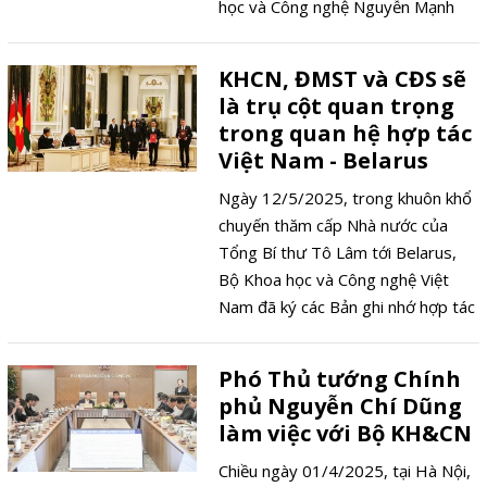
học và Công nghệ Nguyễn Mạnh
Hùng tại buổi làm việc ngày 14/5
với Cục Sở hữu trí tuệ đã phác họa
KHCN, ĐMST và CĐS sẽ
tầm nhìn mới về vai trò của sở hữu
là trụ cột quan trọng
trí tuệ trong phát triển Việt Nam.
trong quan hệ hợp tác
Việt Nam - Belarus
Ngày 12/5/2025, trong khuôn khổ
chuyến thăm cấp Nhà nước của
Tổng Bí thư Tô Lâm tới Belarus,
Bộ Khoa học và Công nghệ Việt
Nam đã ký các Bản ghi nhớ hợp tác
về chuyển đổi số (CĐS) và kinh tế
số với Bộ Truyền thông và Tin học
Phó Thủ tướng Chính
hóa và Bản ghi nhớ hợp tác về
phủ Nguyễn Chí Dũng
Khoa học, công nghệ (KHCN) và
làm việc với Bộ KH&CN
đổi mới sáng tạo (ĐMST) với Ủy
ban Khoa học công nghệ nhà nước
Chiều ngày 01/4/2025, tại Hà Nội,