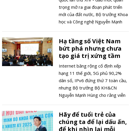
trọng mở ra giai đoạn phát triển
mới của đất nước, Bộ trưởng Khoa
học và Công nghệ Nguyễn Mạnh
Hùng chia sẻ về vai trò của khoa
học công nghệ, đổi mới sáng tạo và
Hạ tầng số Việt Nam
chuyển đổi số trong việc trở thành
bứt phá nhưng chưa
động lực trung tâm cho phát triển
tạo giá trị xứng tầm
nhanh và bền vững của Việt Nam.
Internet băng rộng cố định xếp
hạng 11 thế giới, 5G phủ 90,2%
dân số, IPv6 đứng thứ 7 toàn cầu,
nhưng Bộ trưởng Bộ KH&CN
Nguyễn Mạnh Hùng cho rằng viễn
thông đang tăng trưởng chậm hơn
kinh tế số từ 5 đến 6 lần, buộc phải
Hãy để tuổi trẻ của
chuyển từ "nâng G" sang cung cấp
chúng ta để lại dấu ấn,
năng lực số.
để khi nhìn lại mỗi