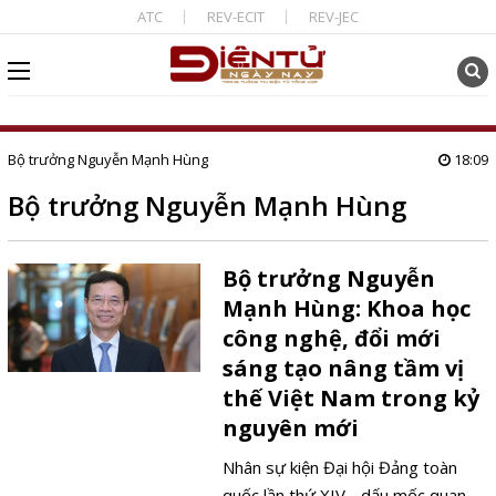
ATC
REV-ECIT
REV-JEC
Bộ trưởng Nguyễn Mạnh Hùng
18:09
Bộ trưởng Nguyễn Mạnh Hùng
Bộ trưởng Nguyễn
Mạnh Hùng: Khoa học
công nghệ, đổi mới
sáng tạo nâng tầm vị
thế Việt Nam trong kỷ
nguyên mới
Nhân sự kiện Đại hội Đảng toàn
quốc lần thứ XIV - dấu mốc quan