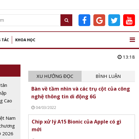
 TÁC
KHOA HỌC
13:18
XU HƯỚNG ĐỌC
BÌNH LUẬN
 tân
Bàn về tầm nhìn và các trụ cột của công
nhập
nghệ thông tin di động 6G
ng Cao
04/03/2022
 nghệ
 lập kỷ
iệt Nam
Chip xử lý A15 Bionic của Apple có gì
inh
 chương
mới
O 2026