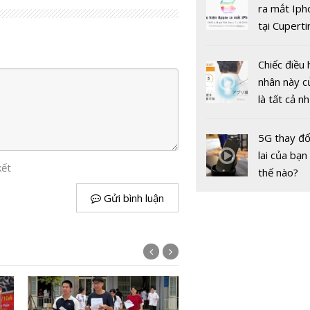
gốc
ra mắt Iph
tại Cuperti
California,
Trao giải ha
Chiếc điều 
đánh giá n
nhân này c
tư duy Toá
là tất cả n
quốc tế
bạn cần để
sót qua m
5G thay đổ
nóng nực
lai của bạn
kết
thế nào?
Gửi bình luận
Hà Nội: Họ
THCS, THP
lại trường 
Tiểu học 
non từ ngà