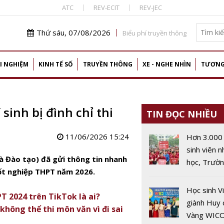
ATC
REV-ECIT
REV-JEC
Thứ sáu, 07/08/2026
Biểu phí truyền thông
I NGHIỆM
KINH TẾ SỐ
TRUYỀN THÔNG
XE - NGHE NHÌN
TƯƠNG
sinh bị đình chỉ thi
TIN ĐỌC NHIỀU
11/06/2026 15:24
Hơn 3.000
sinh viên 
và Đào tạo) đã gửi thông tin nhanh
học, Trườ
tốt nghiệp THPT năm 2026.
đẳng Công
cao Hà Nội
Học sinh V
PT 2024 trên TikTok là ai?
lục tuyển s
giành Huy
 không thể thi môn văn vì đi sai
Vàng WIC