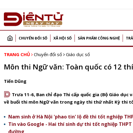
CHUYỂN ĐỔI SỐ
XÃ HỘI SỐ
SẢN PHẨM CÔNG NGHỆ
TRẢ
TRANG CHỦ
Chuyển đổi số
Giáo dục số
Môn thi Ngữ văn: Toàn quốc có 12 thí 
Tiến Dũng
D
Trưa 11-6, Ban chỉ đạo Thi cấp quốc gia (Bộ Giáo dục 
về buổi thi môn Ngữ văn trong ngày thi thứ nhất Kỳ thi 
Nam sinh ở Hà Nội 'phao tin' lộ đề thi tốt nghiệp TH
Tin vào Google - Hai thí sinh dự thi tốt nghiệp THPT
đường