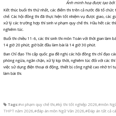
Ảnh minh hoạ được tạo bởi 
Kết thúc buổi thi thứ nhất, các điểm thi trên cả nước đã tổ chức
chế. Các hội đồng thi đã thực hiện tốt nhiệm vụ được giao, các gi
xử lý các trường hợp thí sinh vi phạm quy chế thi. Hầu hết các thí s
nghiêm túc.
Buổi thi chiều 11-6, các thí sinh thi môn Toán với thời gian làm bà
14 giờ 20 phút; giờ bắt đầu làm bài là 14 giờ 30 phút.
Ban Chỉ đạo Thi cấp quốc gia đề nghị các hội đồng thi chỉ đạo c
phòng ngừa, ngăn chặn, xử lý kịp thời, nghiêm túc đối với các thí 
việc sử dụng điện thoại di động, thiết bị công nghệ cao nhờ
trí 
làm bài thi.
Tags:
#vi phạm quy chế thi
,
#kỳ thi tốt nghiệp 2026
,
#môn Ngữ
THPT năm 2026
,
#đáp án môn Ngữ Văn 2026
,
#Đáp án tất cả c