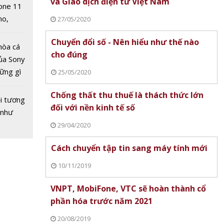
và Giao dịch điện tử Việt Nam
one 11
no,
27/05/2020
 Mỹ
i kỳ thi
Chuyển đổi số - Nên hiểu như thế nào
hòa cá
ăng lực
cho đúng
ủa Sony
n học
hững gì
25/05/2020
 sống
Chống thất thu thuế là thách thức lớn
ùa hè
i tương
đối với nền kinh tế số
 như
29/04/2020
Cách chuyển tập tin sang máy tính mới
10/11/2019
c sinh
T trở
VNPT, MobiFone, VTC sẽ hoàn thành cổ
từ 4/5,
phần hóa trước năm 2021
và mầm
20/08/2019
y 11/5