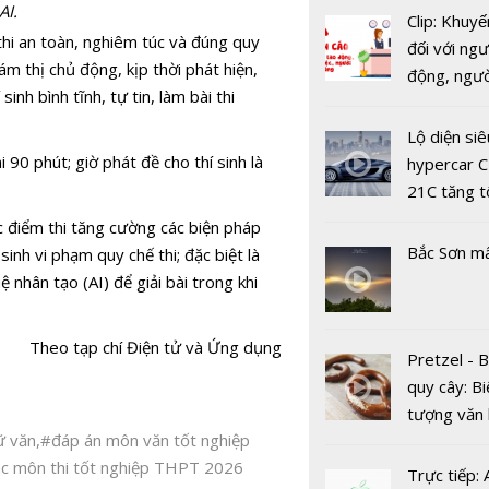
AI.
Clip: Khuyế
 thi an toàn, nghiêm túc và đúng quy
đối với ngư
ám thị chủ động, kịp thời phát hiện,
động, ngư
inh bình tĩnh, tự tin, làm bài thi
việc, ngườ
Tập đoàn 
hàng tại k
Lộ diện siê
nghệ hàng
vụ trong d
i 90 phút; giờ phát đề cho thí sinh là
hypercar C
mở trung 
Covid-19
21C tăng t
khoa học c
100km/h c
ác điểm thi tăng cường các biện pháp
nghệ và kỹ
2 giây
Bắc Sơn m
sinh vi phạm quy chế thi; đặc biệt là
tại Hà Nội
tuệ nhân tạo
(AI) để giải bài trong khi
Theo tạp chí Điện tử và Ứng dụng
Pretzel - 
quy cây: Bi
tượng văn
 văn
,
#đáp án môn văn tốt nghiệp
châu Âu với
ác môn thi tốt nghiệp THPT 2026
tranh cãi 
Trực tiếp: