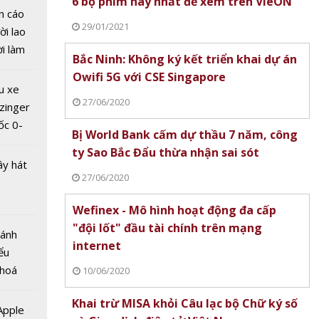
6 bộ phim hay nhất để xem trên VieON
n cáo
29/01/2021
ời lao
ời làm
Bắc Ninh: Không ký kết triển khai dự án
i bán
Owifi 5G với CSE Singapore
công
hu dịch
u xe
 đầu Mỹ
ịch
27/06/2020
zinger
tâm
ốc 0-
ông
Bị World Bank cấm dự thầu 7 năm, công
hưa tới
 thuật
ty Sao Bắc Đẩu thừa nhận sai sót
ây hát
27/06/2020
Wefinex - Mô hình hoạt động đa cấp
"đội lốt" đầu tài chính trên mạng
Bánh
internet
ểu
 hoá
10/06/2020
 nhiều
Khai trừ MISA khỏi Câu lạc bộ Chữ ký số
về nguồn
 Apple