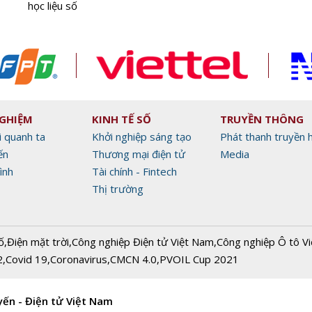
học liệu số
NGHIỆM
KINH TẾ SỐ
TRUYỀN THÔNG
i quanh ta
Khởi nghiệp sáng tạo
Phát thanh truyền 
ến
Thương mại điện tử
Media
ình
Tài chính - Fintech
Thị trường
ố
,
Điện mặt trời
,
Công nghiệp Điện tử Việt Nam
,
Công nghiệp Ô tô V
2
,
Covid 19
,
Coronavirus
,
CMCN 4.0
,
PVOIL Cup 2021
yến - Điện tử Việt Nam