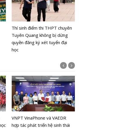
Robotics Quốc tế AIROC
- phát triển nhân lực cho
Thí sinh điểm thi THPT chuyên
đổi số quốc gia
Tuyên Quang không bị dừng
quyền đăng ký xét tuyển đại
học
Công nghệ thị giác giúp 
không cần GPS vẫn xác đ
u
VNPT VinaPhone và VAEDR
chính xác mục tiêu
học
hợp tác phát triển hệ sinh thái