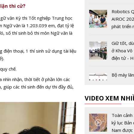
tại Hàn Qu
lận thi cử?
Robotics Q
Ngữ văn Kỳ thi Tốt nghiệp Trung học
AIROC 202
n Ngữ văn là 1.203.039 em, đạt tỷ lệ
phát triển 
ó, số thí sinh bỏ thi môn Ngữ văn là
lực cho ch
số quốc gi
Giữ tốt, d
ở Khoa Vô 
ng điện thoại, 1 thí sinh sử dụng tài liệu
điện tử - H
ế).
Kỹ thuật 
 quy chế.
Bộ máy lã
a
nhìn nhận, thời tiết ở phần lớn các
Học viện C
 giúp các thí sinh đến dự thi đầy đủ,
lược Khoa 
VIDEO XEM NHI
Công nghệ
thiện với 5
Cả nước s
sự mới
trước 'giờ 
Toàn cảnh 
mở kỳ thi t
kỷ lục Bản 
nghiệp TH
Nam được 