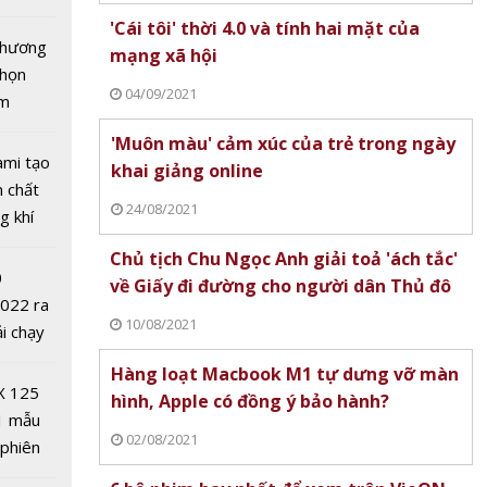
tô nhất
'Cái tôi' thời 4.0 và tính hai mặt của
 chương
mạng xã hội
chọn
04/09/2021
ăm
'Muôn màu' cảm xúc của trẻ trong ngày
ami tạo
khai giảng online
n chất
24/08/2021
g khí
Covid-
Chủ tịch Chu Ngọc Anh giải toả 'ách tắc'
áo chí
0
về Giấy đi đường cho người dân Thủ đô
‘Vì sự
2022 ra
o dục
10/08/2021
ải chạy
 năm
ởi điểm
Hàng loạt Macbook M1 tự dưng vỡ màn
0 nghìn
X 125
hình, Apple có đồng ý bảo hành?
1 mẫu
02/08/2021
 phiên
 đua