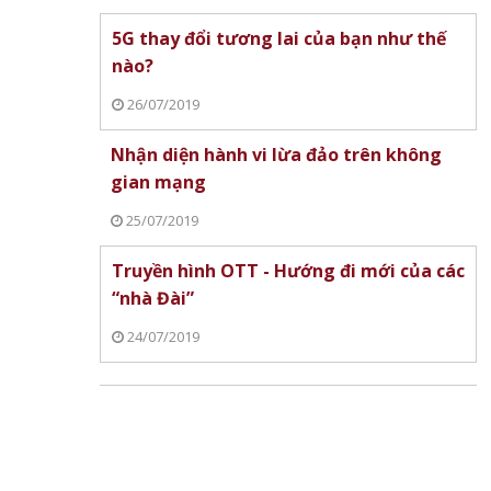
5G thay đổi tương lai của bạn như thế
 2026
PGS.TS Phạm Quang Hưng
PGS.TS Tạ Hải Tùng
nào?
 chuyển
được bổ nhiệm giữ chức Thứ
nhiệm làm Phó Giám 
26/07/2019
trưởng Bộ Giáo dục và Đào tạo
học Bách khoa Hà Nộ
Nhận diện hành vi lừa đảo trên không
gian mạng
25/07/2019
Truyền hình OTT - Hướng đi mới của các
“nhà Đài”
24/07/2019
drone
Thủ tướng Lê Minh Hưng nêu 5
NVIDIA DRIVE tích h
ịnh
nhiệm vụ trọng tâm về an ninh
thích ứng góc rộng 
mạng
dành cho xe tự lái