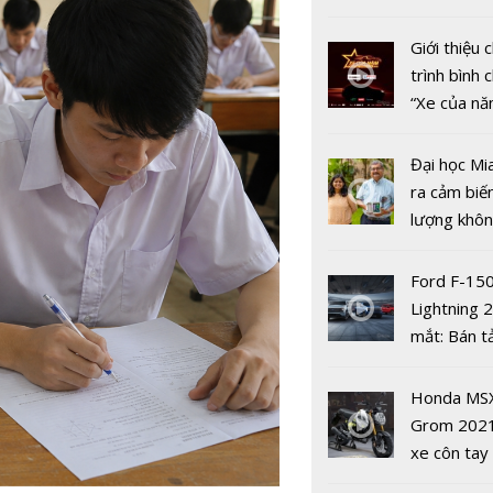
2025
nhiều xe ô 
năm 2022
Giới thiệu
trình bình 
“Xe của n
2022"
Đại học Mi
ra cảm biế
lượng khôn
phát hiện 
Trao Giải b
19
Ford F-15
toàn quốc 
Lightning 
nghiệp giá
mắt: Bán t
Việt Nam’
điện giá kh
2024
chưa đến 4
Honda MS
USD
Grom 202
xe côn tay
bản đường