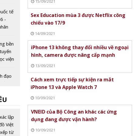
15/09/2021
ốc
uốc tế
Sex Education mùa 3 được Netflix công
6 -
chiếu vào 17/9
nhân
14/09/2021
uyển đổi
a
ùng bền
iPhone 13 không thay đổi nhiều về ngoại
tuyến
hình, camera được nâng cấp mạnh
ọc viện
13/09/2021
Quân sự
nh đạo
Cách xem trực tiếp sự kiện ra mắt
hiến
iPhone 13 và Apple Watch 7
học và
10/09/2021
ỀU
 hoàn
 nhân
ẵn sàng
VNEID của Bộ Công an khác các ứng
G' khai
xác lập
dụng đang được vận hành?
ốt
đồ Việt
10/09/2021
PT
xếp từ