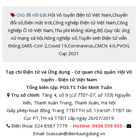
Chủ đề nổi bật:
Hội Vô tuyến điện tử Việt Nam
,
Chuyển
đổi số
,
Điện mặt trời
,
Công nghiệp Điện tử Việt Nam
,
Công
nghiệp Ô tô Việt Nam
,
Thu phí không dừng
,
Bộ Quy tắc ứng
xử mạng xã hội
,
Nông nghiệp số
,
Tuyển sinh Điện tử viễn
thông
,
SARS-CoV-2
,
Covid 19
,
Coronavirus
,
CMCN 4.0
,
PVOIL
Cup 2021
Tạp chí Điện tử và Ứng dụng - Cơ quan chủ quản: Hội Vô
tuyến - Điện tử Việt Nam
Tổng biên tập: PGS.TS Trần Minh Tuấn
Trụ sở chính:
Tầng 4, số 9 (
Lô TT01-07, số 103
) Nguyễn
Xiển, Thanh Xuân Trung, Thanh Xuân, Hà Nội
Giấy phép hoạt động Trang TTĐTTH số: 134/GP-TTĐT do
Cục PT,TH và TTĐT cấp ngày 26/07/2019
Điện thoại:
024 8587 7779 -
Hotline
: 0936 559 955
-
Email:
toasoan@dientuungdung.vn