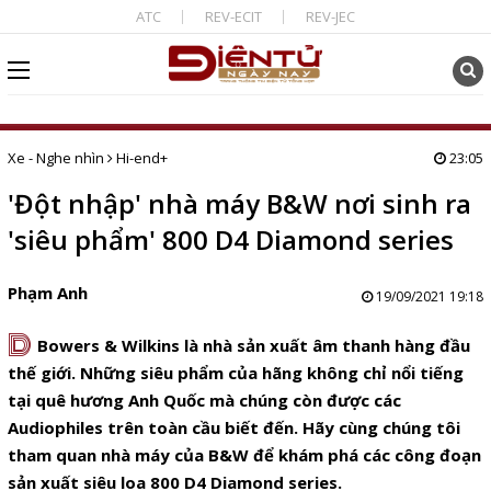
ATC
REV-ECIT
REV-JEC
Xe - Nghe nhìn
Hi-end+
23:05
'Đột nhập' nhà máy B&W nơi sinh ra
'siêu phẩm' 800 D4 Diamond series
Phạm Anh
19/09/2021 19:18
D
Bowers & Wilkins là nhà sản xuất âm thanh hàng đầu
thế giới. Những siêu phẩm của hãng không chỉ nổi tiếng
tại quê hương Anh Quốc mà chúng còn được các
Audiophiles trên toàn cầu biết đến. Hãy cùng chúng tôi
tham quan nhà máy của B&W để khám phá các công đoạn
sản xuất siêu loa 800 D4 Diamond series.