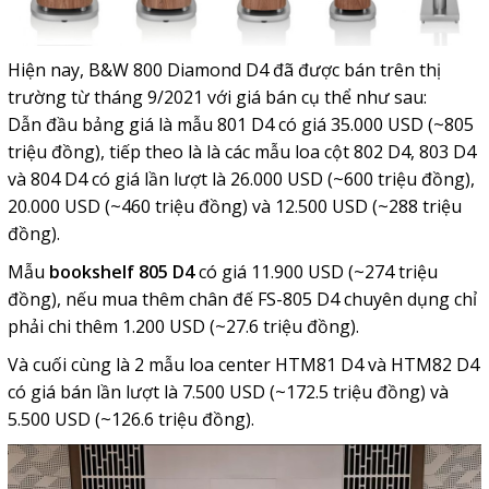
Hiện nay,
B&W 800 Diamond D4 đã được bán trên thị
trường từ tháng 9/2021 với giá bán cụ thể như sau:
Dẫn đầu bảng giá là mẫu 801 D4 có giá 35.000 USD (~805
triệu đồng)
, tiếp theo là là các mẫu loa cột 802 D4, 803 D4
và 804 D4 có giá lần lượt là 26.000 USD (~600 triệu đồng),
20.000 USD (~460 triệu đồng) và 12.500 USD (~288 triệu
đồng).
Mẫu
bookshelf
805 D4
có giá 11.900 USD (~274 triệu
đồng), nếu mua thêm chân đế FS-805 D4 chuyên dụng chỉ
phải chi thêm 1.200 USD (~27.6 triệu đồng).
Và cuối cùng là 2 mẫu loa center HTM81 D4 và HTM82 D4
có giá bán lần lượt là 7.500 USD (~172.5 triệu đồng) và
5.500 USD (~126.6 triệu đồng).