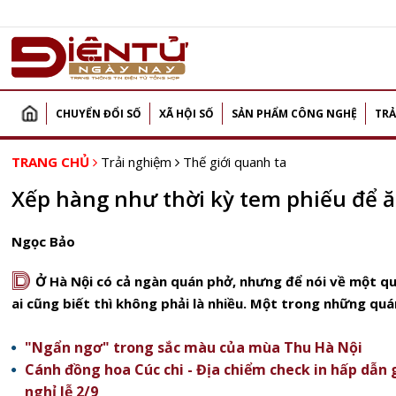
CHUYỂN ĐỔI SỐ
XÃ HỘI SỐ
SẢN PHẨM CÔNG NGHỆ
TRẢ
TRANG CHỦ
Trải nghiệm
Thế giới quanh ta
Xếp hàng như thời kỳ tem phiếu để 
Ngọc Bảo
D
Ở Hà Nội có cả ngàn quán phở, nhưng để nói về một qu
ai cũng biết thì không phải là nhiều. Một trong những qu
"Ngẩn ngơ" trong sắc màu của mùa Thu Hà Nội
Cánh đồng hoa Cúc chi - Địa chiểm check in hấp dẫn 
nghỉ lễ 2/9