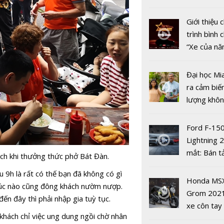
nhiều xe ô 
năm 2022
Giới thiệu
trình bình 
“Xe của n
2022"
Đại học Mi
ra cảm biế
7 cây cầu 
lượng khôn
mạch ở Thủ
phát hiện 
Những dải 
19
Ford F-15
từ trên ca
Lightning 
nắng
mắt: Bán t
ch khi thưởng thức phở Bát Đàn.
điện giá kh
 9h là rất có thế bạn đã không có gì
chưa đến 4
Honda MS
lúc nào cũng đông khách nườm nượp.
USD
Grom 202
đến đây thì phải nhập gia tuỳ tục.
xe côn tay
 khách chỉ việc ung dung ngồi chờ nhân
bản đường