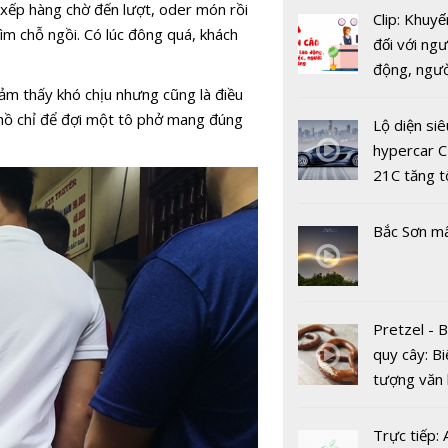
i xếp hàng chờ đến lượt, oder món rồi
Clip: Khuyế
tìm chỗ ngồi. Có lúc đông quá, khách
đối với ngư
Đón mùa 
động, ngư
sớm trên đ
cảm thấy khó chịu nhưng cũng là điều
việc, ngườ
Fansipan
g hồ chỉ để đợi một tô phở mang đúng
hàng tại k
Lộ diện siê
vụ trong d
hypercar C
Covid-19
21C tăng t
100km/h c
2 giây
Bắc Sơn m
Lặng nhìn
mùa thu Hà
Đặc sản củ
Pretzel - 
Tràng An
quy cây: Bi
tượng văn
châu Âu với
tranh cãi 
Trực tiếp: