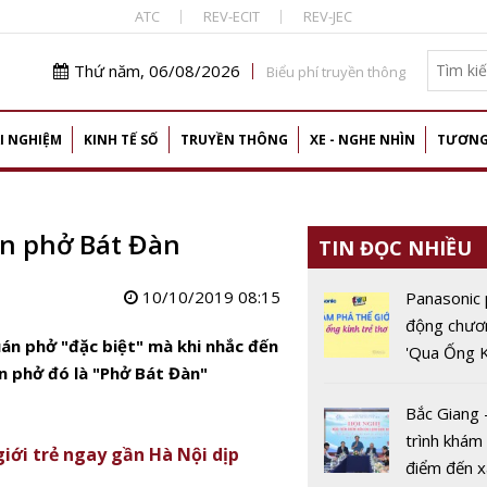
ATC
REV-ECIT
REV-JEC
Thứ năm, 06/08/2026
Biểu phí truyền thông
I NGHIỆM
KINH TẾ SỐ
TRUYỀN THÔNG
XE - NGHE NHÌN
TƯƠNG
ăn phở Bát Đàn
TIN ĐỌC NHIỀU
10/10/2019 08:15
Panasonic 
động chươn
án phở "đặc biệt" mà khi nhắc đến
'Qua Ống K
án phở đó là "Phở Bát Đàn"
Thơ'
Bắc Giang 
trình khám
giới trẻ ngay gần Hà Nội dịp
điểm đến 