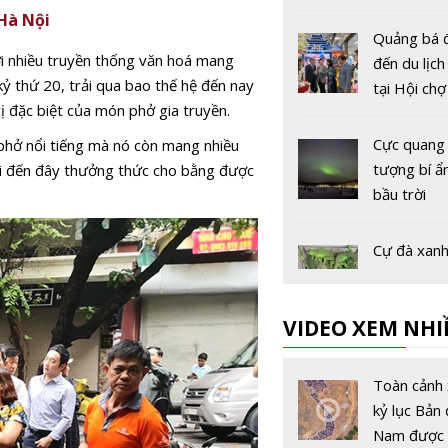
 Hà Nội
Quảng bá 
i nhiều truyền thống văn hoá mang
đến du lịc
ỷ thứ 20, trải qua bao thế hệ đến nay
tại Hội ch
 đặc biệt của món phở gia truyền.
Hà Nội 20
Cực quang 
 phở nổi tiếng mà nó còn mang nhiều
tượng bí ẩ
hải đến đây thưởng thức cho bằng được
bầu trời
Cự đà xanh
ngập, chín
Đài Loan 'c
VIDEO XEM NHI
người dân 
giúp
Sắc đỏ lá 
trong nắng
Toàn cảnh 
thu xứ Hàn
kỷ lục Bản 
hút mọi g
Nam được 