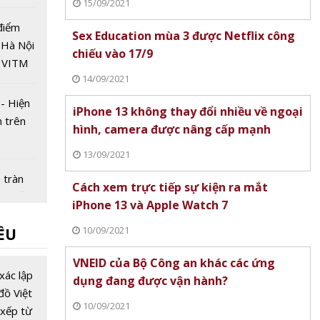
15/09/2021
điểm
Sex Education mùa 3 được Netflix công
h Hà Nội
chiếu vào 17/9
ợ VITM
14/09/2021
25
- Hiện
iPhone 13 không thay đổi nhiều về ngoại
n trên
hình, camera được nâng cấp mạnh
13/09/2021
 tràn
Cách xem trực tiếp sự kiện ra mắt
h quyền
iPhone 13 và Apple Watch 7
ầu cứu'
10/09/2021
ỀU
bắt
phong
VNEID của Bộ Công an khác các ứng
 cuối
xác lập
dụng đang được vận hành?
 thu
đồ Việt
10/09/2021
óc máy
xếp từ