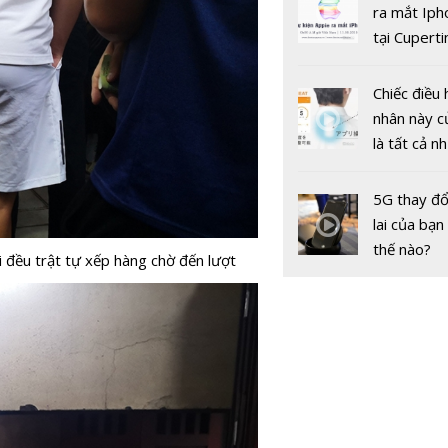
gốc
ra mắt Iph
tại Cuperti
California,
Chiếc điều 
Điệp Sơn -
nhân này c
đến hấp dẫ
là tất cả n
bất kỳ du 
bạn cần để
dù là ngườ
sót qua m
5G thay đổ
tính nhất
nóng nực
lai của bạn
thế nào?
 đều trật tự xếp hàng chờ đến lượt