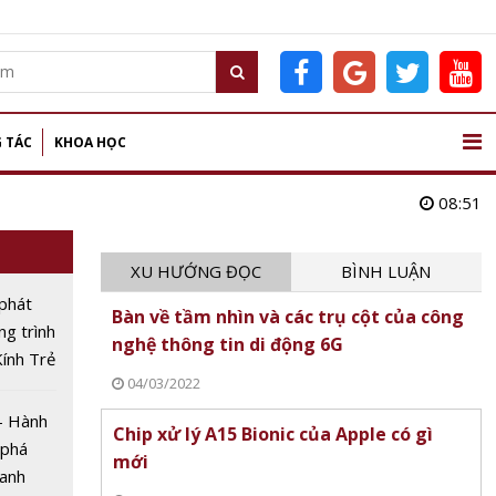
 TÁC
KHOA HỌC
08:51
XU HƯỚNG ĐỌC
BÌNH LUẬN
phát
Bàn về tầm nhìn và các trụ cột của công
g trình
nghệ thông tin di động 6G
ính Trẻ
04/03/2022
- Hành
Chip xử lý A15 Bionic của Apple có gì
 phá
mới
xanh