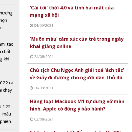
tô nhất
'Cái tôi' thời 4.0 và tính hai mặt của
 chương
mạng xã hội
chọn
04/09/2021
ăm
'Muôn màu' cảm xúc của trẻ trong ngày
ami tạo
khai giảng online
n chất
24/08/2021
huyết
g khí
 đô -
Covid-
Chủ tịch Chu Ngọc Anh giải toả 'ách tắc'
lụa nhìn
0
về Giấy đi đường cho người dân Thủ đô
o trong
2022 ra
10/08/2021
ải chạy
ởi điểm
Hàng loạt Macbook M1 tự dưng vỡ màn
0 nghìn
X 125
hình, Apple có đồng ý bảo hành?
1 mẫu
02/08/2021
 phiên
 đua