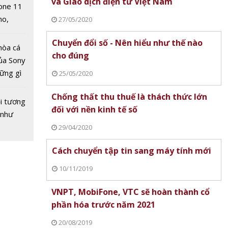
và Giao dịch điện tử Việt Nam
one 11
no,
27/05/2020
 Mỹ
Chuyển đổi số - Nên hiểu như thế nào
hòa cá
cho đúng
 Điểm
ủa Sony
n với
hững gì
25/05/2020
khách
 sống
i khó
Chống thất thu thuế là thách thức lớn
ùa hè
i tương
đối với nền kinh tế số
 như
29/04/2020
Cách chuyển tập tin sang máy tính mới
10/11/2019
VNPT, MobiFone, VTC sẽ hoàn thành cổ
phần hóa trước năm 2021
20/08/2019