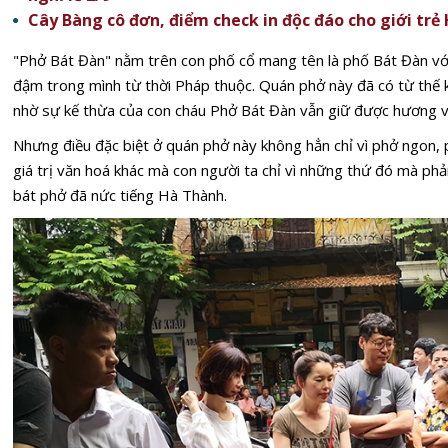
Cây Bàng cô đơn, điểm check in độc đáo cho giới trẻ
"Phở Bát Đàn" nằm trên con phố cổ mang tên là phố Bát Đàn vớ
đậm trong mình từ thời Pháp thuộc. Quán phở này đã có từ thế k
nhờ sự kế thừa của con cháu Phở Bát Đàn vẫn giữ được hương vị
Nhưng điều đặc biệt ở quán phở này không hẳn chỉ vì phở ngon,
giá trị văn hoá khác mà con người ta chỉ vì những thứ đó mà p
bát phở đã nức tiếng Hà Thành.