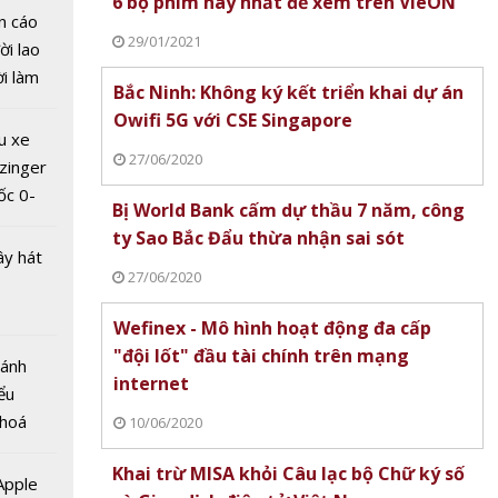
6 bộ phim hay nhất để xem trên VieON
n cáo
29/01/2021
ời lao
đông
ời làm
Bắc Ninh: Không ký kết triển khai dự án
ỉnh
i bán
Owifi 5G với CSE Singapore
hu dịch
u xe
ịch
27/06/2020
zinger
ốc 0-
Bị World Bank cấm dự thầu 7 năm, công
hưa tới
ty Sao Bắc Đẩu thừa nhận sai sót
ây hát
27/06/2020
 mưa
Wefinex - Mô hình hoạt động đa cấp
 Nội -
"đội lốt" đầu tài chính trên mạng
a người
Bánh
internet
ểu
 hoá
10/06/2020
 nhiều
Khai trừ MISA khỏi Câu lạc bộ Chữ ký số
về nguồn
 Apple