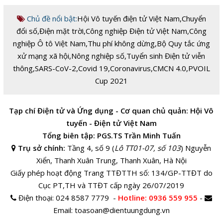
Chủ đề nổi bật:
Hội Vô tuyến điện tử Việt Nam
,
Chuyển
đổi số
,
Điện mặt trời
,
Công nghiệp Điện tử Việt Nam
,
Công
nghiệp Ô tô Việt Nam
,
Thu phí không dừng
,
Bộ Quy tắc ứng
xử mạng xã hội
,
Nông nghiệp số
,
Tuyển sinh Điện tử viễn
thông
,
SARS-CoV-2
,
Covid 19
,
Coronavirus
,
CMCN 4.0
,
PVOIL
Cup 2021
Tạp chí Điện tử và Ứng dụng - Cơ quan chủ quản: Hội Vô
tuyến - Điện tử Việt Nam
Tổng biên tập: PGS.TS Trần Minh Tuấn
Trụ sở chính:
Tầng 4, số 9 (
Lô TT01-07, số 103
) Nguyễn
Xiển, Thanh Xuân Trung, Thanh Xuân, Hà Nội
Giấy phép hoạt động Trang TTĐTTH số: 134/GP-TTĐT do
Cục PT,TH và TTĐT cấp ngày 26/07/2019
Điện thoại:
024 8587 7779 -
Hotline
: 0936 559 955
-
Email:
toasoan@dientuungdung.vn