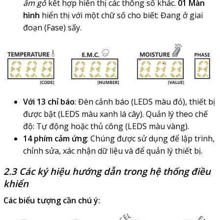
ẩm gỗ
kết hợp hiển thị các thông số khác.
01 Màn
hình
hiển thị với một chữ số cho biết: Đang ở giai
đoạn (Fase) sấy.
Với 13 chỉ báo
: Đèn cảnh báo (LEDS màu đỏ), thiết bị
được bật (LEDS màu xanh lá cây). Quản lý theo chế
độ: Tự động hoặc thủ công (LEDS màu vàng).
14 phím cảm ứng
: Chúng được sử dụng để lập trình,
chỉnh sửa, xác nhận dữ liệu và để quản lý thiết bị.
2.3 Các ký hiệu hướng dẫn trong hệ thống điều
khiển
Các biểu tượng cần chú ý: