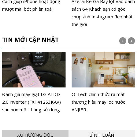
Cách giúp iPhone hoạt động
Azerai Kê Gà Bay lọt vào danh
mượt mà, bớt phiền toái
sách 64 Khách sạn có góc
chụp ảnh Instagram đẹp nhất
thế giới
TIN MỚI CẬP NHẬT
Đánh giá máy giặt LG AI DD
O-Tech chính thức ra mắt
2.0 inverter (FX1412S3KAV)
thương hiệu máy lọc nước
sau hơn một tháng sử dụng
ANJIER
XU HƯỚNG ĐỌC
BÌNH LUẬN