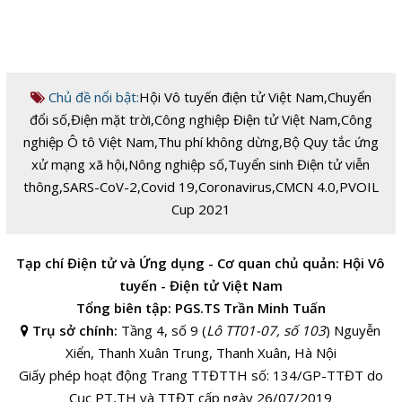
Chủ đề nổi bật:
Hội Vô tuyến điện tử Việt Nam
,
Chuyển
đổi số
,
Điện mặt trời
,
Công nghiệp Điện tử Việt Nam
,
Công
nghiệp Ô tô Việt Nam
,
Thu phí không dừng
,
Bộ Quy tắc ứng
xử mạng xã hội
,
Nông nghiệp số
,
Tuyển sinh Điện tử viễn
thông
,
SARS-CoV-2
,
Covid 19
,
Coronavirus
,
CMCN 4.0
,
PVOIL
Cup 2021
Tạp chí Điện tử và Ứng dụng - Cơ quan chủ quản: Hội Vô
tuyến - Điện tử Việt Nam
Tổng biên tập: PGS.TS Trần Minh Tuấn
Trụ sở chính:
Tầng 4, số 9 (
Lô TT01-07, số 103
) Nguyễn
Xiển, Thanh Xuân Trung, Thanh Xuân, Hà Nội
Giấy phép hoạt động Trang TTĐTTH số: 134/GP-TTĐT do
Cục PT,TH và TTĐT cấp ngày 26/07/2019