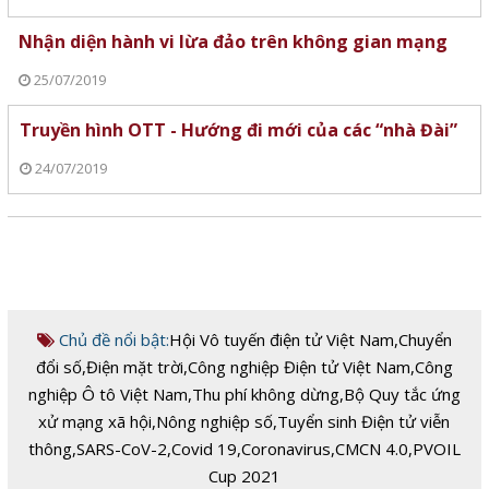
Nhận diện hành vi lừa đảo trên không gian mạng
25/07/2019
Truyền hình OTT - Hướng đi mới của các “nhà Đài”
24/07/2019
Chủ đề nổi bật:
Hội Vô tuyến điện tử Việt Nam
,
Chuyển
đổi số
,
Điện mặt trời
,
Công nghiệp Điện tử Việt Nam
,
Công
nghiệp Ô tô Việt Nam
,
Thu phí không dừng
,
Bộ Quy tắc ứng
xử mạng xã hội
,
Nông nghiệp số
,
Tuyển sinh Điện tử viễn
thông
,
SARS-CoV-2
,
Covid 19
,
Coronavirus
,
CMCN 4.0
,
PVOIL
Cup 2021