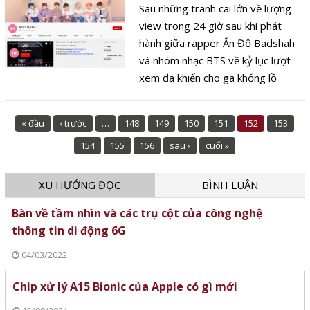
Sau những tranh cãi lớn về lượng
view trong 24 giờ sau khi phát
hành giữa rapper Ấn Độ Badshah
và nhóm nhạc BTS về kỷ lục lượt
xem đã khiến cho gã khổng lồ
video trực tuyến này phải thay đổi
chính sách, điều này ảnh hưởng
« đầu
‹ trước
…
148
149
150
151
152
153
không nhỏ đến doanh thu quảng
154
155
156
sau ›
cuối »
cáo của cac kênh.
XU HƯỚNG ĐỌC
BÌNH LUẬN
Bàn về tầm nhìn và các trụ cột của công nghệ
thông tin di động 6G
04/03/2022
Chip xử lý A15 Bionic của Apple có gì mới