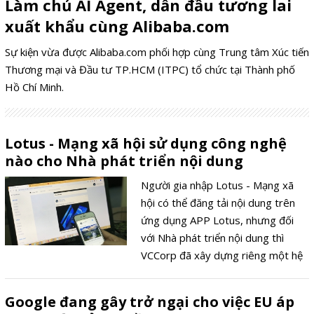
Làm chủ AI Agent, dẫn đầu tương lai
xuất khẩu cùng Alibaba.com
Sự kiện vừa được Alibaba.com phối hợp cùng Trung tâm Xúc tiến
Thương mại và Đầu tư TP.HCM (ITPC) tổ chức tại Thành phố
Hồ Chí Minh.
Lotus - Mạng xã hội sử dụng công nghệ
nào cho Nhà phát triển nội dung
Người gia nhập Lotus - Mạng xã
hội có thể đăng tải nội dung trên
ứng dụng APP Lotus, nhưng đối
với Nhà phát triển nội dung thì
VCCorp đã xây dựng riêng một hệ
thống để sử dụng đăng tải những
sáng tạo của mình theo một cách
Google đang gây trở ngại cho việc EU áp
riêng và khác biệt.