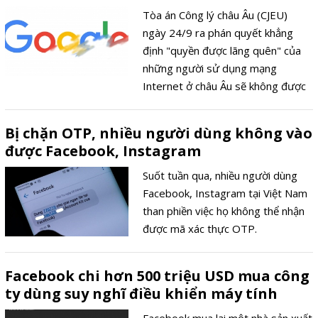
Tòa án Công lý châu Âu (CJEU)
ngày 24/9 ra phán quyết khẳng
định "quyền được lãng quên" của
những người sử dụng mạng
Internet ở châu Âu sẽ không được
áp dụng trên quy mô toàn cầu đối
với các công cụ tìm kiếm như
Bị chặn OTP, nhiều người dùng không vào
Google.
được Facebook, Instagram
Suốt tuần qua, nhiều người dùng
Facebook, Instagram tại Việt Nam
than phiền việc họ không thể nhận
được mã xác thực OTP.
Facebook chi hơn 500 triệu USD mua công
ty dùng suy nghĩ điều khiển máy tính
Facebook mua lại một nhà sản xuất