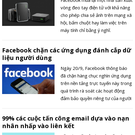
vòng đeo tay điện tử với khả năng
cho phép chia sẻ ảnh trên mạng xã
hội, bấm chuột hay làm việc trên
máy tính chỉ bằng ý nghĩ.
Facebook chặn các ứng dụng đánh cắp dữ
liệu người dùng
Ngày 20/9, Facebook thông báo
đã chặn hàng chục nghìn ứng dụng
trên nền tảng trực tuyến này trong
quá trình rà soát các hoạt động
đảm bảo quyền riêng tư của người
dùng được áp dụng từ sau vụ bê
bối rò rỉ dữ liệu người dùng liên
99% các cuộc tấn công email dựa vào nạn
quan tới Công ty tư vấn Cambridge
nhân nhấp vào liên kết
Analytica (CA).