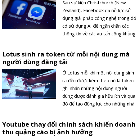
Sau sự kiện Christchurch (New
Zealand), Facebook đã nỗ lực sử
dụng giải pháp công nghệ trong đó
có sử dụng AI để ngăn chặn các
thông tin về các vụ tấn công khủng
bố, hiện nay đang được gã khổng lồ
công nghệ này áp dụng tại London
Lotus sinh ra token từ mỗi nội dung mà
(Anh).Facebook đã sử dụng AI loại
người dùng đăng tải
bỏ các thông tin khủng bố ở Anh
Ở Lotus mỗi khi một nội dung sinh
ra đều được kèm theo nó là token
ghi nhận những nội dung người
dùng được đánh giá hữu ích và qua
đó để tạo động lực cho những nhà
phát triển nội dung đồng thời qua
đó để lan truyền những năng lượng
Youtube thay đổi chính sách khiến doanh
tích cực trong cộng đồng.
thu quảng cáo bị ảnh hưởng