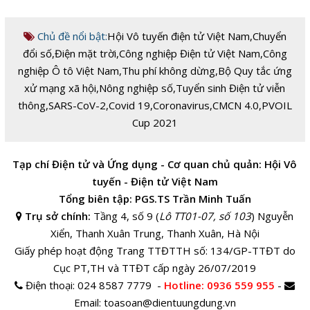
Chủ đề nổi bật:
Hội Vô tuyến điện tử Việt Nam
,
Chuyển
đổi số
,
Điện mặt trời
,
Công nghiệp Điện tử Việt Nam
,
Công
nghiệp Ô tô Việt Nam
,
Thu phí không dừng
,
Bộ Quy tắc ứng
xử mạng xã hội
,
Nông nghiệp số
,
Tuyển sinh Điện tử viễn
thông
,
SARS-CoV-2
,
Covid 19
,
Coronavirus
,
CMCN 4.0
,
PVOIL
Cup 2021
Tạp chí Điện tử và Ứng dụng - Cơ quan chủ quản: Hội Vô
tuyến - Điện tử Việt Nam
Tổng biên tập: PGS.TS Trần Minh Tuấn
Trụ sở chính:
Tầng 4, số 9 (
Lô TT01-07, số 103
) Nguyễn
Xiển, Thanh Xuân Trung, Thanh Xuân, Hà Nội
Giấy phép hoạt động Trang TTĐTTH số: 134/GP-TTĐT do
Cục PT,TH và TTĐT cấp ngày 26/07/2019
Điện thoại:
024 8587 7779 -
Hotline
: 0936 559 955
-
Email:
toasoan@dientuungdung.vn