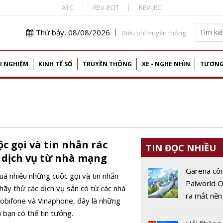
ATC
REV-ECIT
REV-JEC
Thứ bảy, 08/08/2026
Biểu phí truyền thông
I NGHIỆM
KINH TẾ SỐ
TRUYỀN THÔNG
XE - NGHE NHÌN
TƯƠNG
c gọi và tin nhắn rác
TIN ĐỌC NHIỀU
g dịch vụ từ nhà mạng
Garena cô
uá nhiều những cuộc gọi và tin nhắn
Palworld O
 hãy thử các dịch vụ sẵn có từ các nhà
ra mắt nền
obifone và Vinaphone, đây là những
động vào 
à bạn có thể tin tưởng.
2026