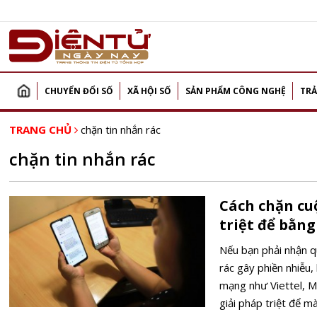
CHUYỂN ĐỔI SỐ
XÃ HỘI SỐ
SẢN PHẨM CÔNG NGHỆ
TRẢ
TRANG CHỦ
chặn tin nhắn rác
chặn tin nhắn rác
Cách chặn cuộ
triệt để bằn
Nếu bạn phải nhận q
rác gây phiền nhiễu,
mạng như Viettel, M
giải pháp triệt để m