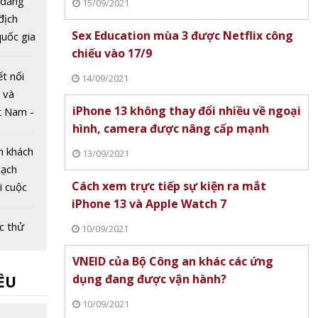
 đăng
15/09/2021
 địch
Sex Education mùa 3 được Netflix công
uốc gia
chiếu vào 17/9
Dân lần
ết nối
14/09/2021
 và
iPhone 13 không thay đổi nhiều về ngoại
t Nam -
hình, camera được nâng cấp mạnh
026
m khách
13/09/2021
mạch
Cách xem trực tiếp sự kiện ra mắt
ại cuộc
iPhone 13 và Apple Watch 7
g mại
ệt Nam
c thử
10/09/2021
 xe
VNEID của Bộ Công an khác các ứng
êu
dụng đang được vận hành?
ỀU
t 70%
3 phút
iệt
10/09/2021