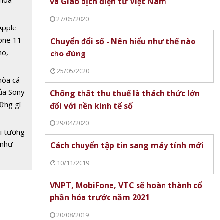
 hoá
và Giao dịch điện tử Việt Nam
 nhiều
27/05/2020
về nguồn
 Apple
one 11
Chuyển đổi số - Nên hiểu như thế nào
no,
cho đúng
 vàng
 Mỹ
nước
25/05/2020
 Cơ hội
hòa cá
ủa Sony
Chống thất thu thuế là thách thức lớn
hững gì
đối với nền kinh tế số
 sống
29/04/2020
ùa hè
i tương
 như
Cách chuyển tập tin sang máy tính mới
10/11/2019
VNPT, MobiFone, VTC sẽ hoàn thành cổ
 vàng
phần hóa trước năm 2021
nước
20/08/2019