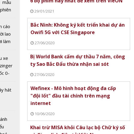
6 bộ phim hay nhất để xem trên VieON
1 mẫu
ung ra 4
 phiên
29/01/2021
p
 đua
trước
Bắc Ninh: Không ký kết triển khai dự án
n cáo
học mới
Owifi 5G với CSE Singapore
ời lao
ời làm
27/06/2020
i bán
hu dịch
Bị World Bank cấm dự thầu 7 năm, công
u xe
ịch
ty Sao Bắc Đẩu thừa nhận sai sót
zinger
ốc 0-
27/06/2020
hưa tới
Wefinex - Mô hình hoạt động đa cấp
ây hát
"đội lốt" đầu tài chính trên mạng
internet
K phát
ơn mới
10/06/2020
Bánh
 tên
ểu
Khai trừ MISA khỏi Câu lạc bộ Chữ ký số
m'