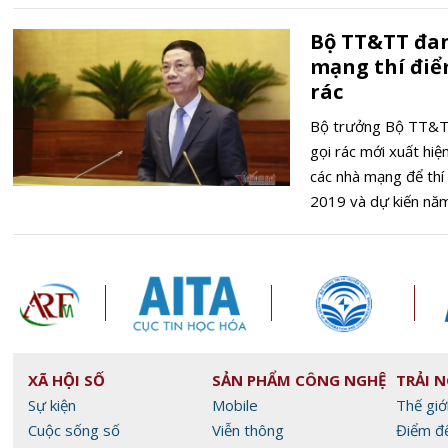
Bộ TT&TT đan
mạng thí điểm
rác
Bộ trưởng Bộ TT&T
gọi rác mới xuất hi
các nhà mạng để thí
2019 và dự kiến năm
XÃ HỘI SỐ
SẢN PHẨM CÔNG NGHỆ
TRẢI 
Sự kiện
Mobile
Thế giớ
Cuộc sống số
Viễn thông
Điểm đ