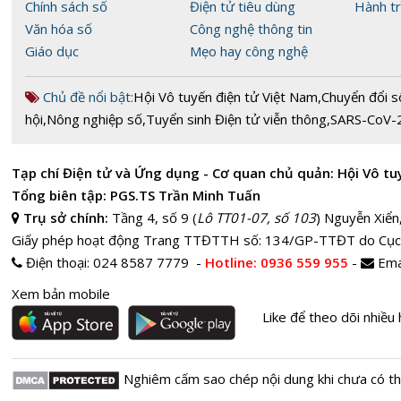
Chính sách số
Điện tử tiêu dùng
Hành tr
Văn hóa số
Công nghệ thông tin
Giáo dục
Mẹo hay công nghệ
Chủ đề nổi bật:
Hội Vô tuyến điện tử Việt Nam
,
Chuyển đổi s
hội
,
Nông nghiệp số
,
Tuyển sinh Điện tử viễn thông
,
SARS-CoV-
Tạp chí Điện tử và Ứng dụng - Cơ quan chủ quản: Hội Vô tu
Tổng biên tập: PGS.TS Trần Minh Tuấn
Trụ sở chính:
Tầng 4, số 9 (
Lô TT01-07, số 103
) Nguyễn Xiển
Giấy phép hoạt động Trang TTĐTTH số: 134/GP-TTĐT do Cục
Điện thoại:
024 8587 7779 -
Hotline
: 0936 559 955
-
Ema
Xem bản mobile
Like để theo dõi nhiều 
Nghiêm cấm sao chép nội dung khi chưa có t