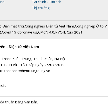
ình
Tài chính - Fintech
Thị trường
ố
,
Điện mặt trời
,
Công nghiệp Điện tử Việt Nam
,
Công nghiệp Ô tô V
2
,
Covid 19
,
Coronavirus
,
CMCN 4.0
,
PVOIL Cup 2021
yến - Điện tử Việt Nam
, Thanh Xuân Trung, Thanh Xuân, Hà Nội
 PT,TH và TTĐT cấp ngày 26/07/2019
il:
toasoan@dientuungdung.vn
hơn:
hỏa thuận bằng văn bản.