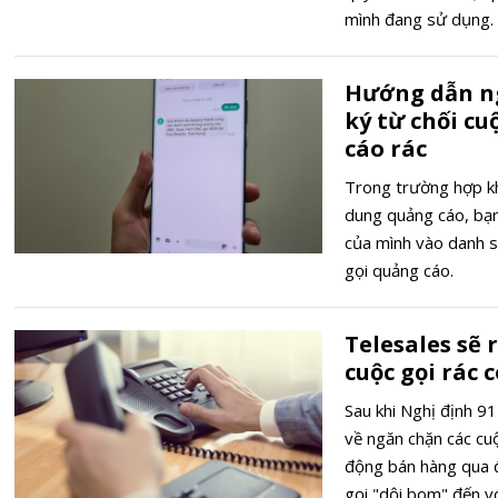
mình đang sử dụng.
Hướng dẫn n
ký từ chối cu
cáo rác
Trong trường hợp kh
dung quảng cáo, bạn
của mình vào danh sá
gọi quảng cáo.
Telesales sẽ 
cuộc gọi rác c
Sau khi Nghị định 91
về ngăn chặn các cuộ
động bán hàng qua đ
gọi "dội bom" đến v