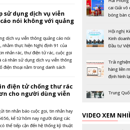
Hải Phòng
cai Giải vô
 sử dụng dịch vụ viễn
bóng bàn q
cáo nói không với quảng
Báo Nhân 
thứ 44
Hội nghị K
g dịch vụ viễn thông quảng cáo nói
Kinh doanh
, nhằm thực hiện Nghị định 91 của
Đầu tư Việ
in nhắn rác, thư điện tử rác, cuộc gọi
Quốc tế 2
à cá nhân sử dụng dịch vụ viễn thông
Trải nghiệ
ố điện thoại nằm trong danh sách
hàng liền 
định hình l
đua thươn
in điện tử chống thư rác
điện tử Vi
hơn cho người dùng viễn
Trung Quố
nghiệm pin
điện sạc si
ửi tin nhắn báo cuộc gọi, tin nhắn hay
VIDEO XEM NHI
nhanh, đạ
5656, kể từ hôm nay người dùng các
trong hơn 
Hải quan V
có thể tiếp cận đến hệ thống kỹ thuật