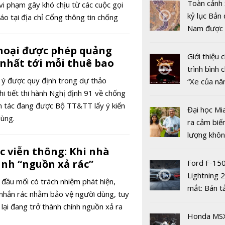
Nam và Tr
Toàn cảnh 
vi phạm gây khó chịu từ các cuộc gọi
Quốc tăng
kỷ lục Bản 
áo tại địa chỉ Cổng thông tin chống
hợp tác điề
Nam được 
thurac.vn.
chống buôn
nhiều xe ô 
thoại được phép quảng
gian lận t
năm 2022
Giới thiệu
 nhất tới mỗi thuê bao
mại
trình bình 
 ý được quy định trong dự thảo
“Xe của n
i tiết thi hành Nghị định 91 về chống
2022"
hắn tác đang được Bộ TT&TT lấy ý kiến
Đại học Mi
dùng.
ra cảm biế
lượng khôn
phát hiện 
c viễn thông: Khi nhà
19
nh “nguồn xả rác”
Ford F-15
Lightning 
đầu mối có trách nhiệm phát hiện,
mắt: Bán t
n nhắn rác nhằm bảo vệ người dùng, tuy
điện giá kh
lại đang trở thành chính nguồn xả ra
Hoàn thiện
chưa đến 4
Honda MS
sản phẩm 