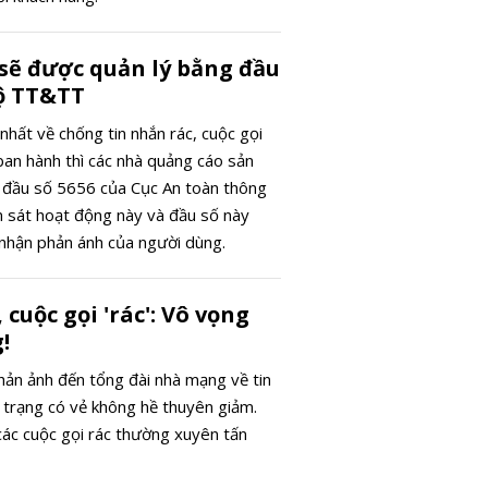
ngày 14/5:
mốc 56 tri
đồng/lượn
 sẽ được quản lý bằng đầu
Bộ TT&TT
hất về chống tin nhắn rác, cuộc gọi
ban hành thì các nhà quảng cáo sản
 đầu số 5656 của Cục An toàn thông
ám sát hoạt động này và đầu số này
 nhận phản ánh của người dùng.
 cuộc gọi 'rác': Vô vọng
!
phản ảnh đến tổng đài nhà mạng về tin
h trạng có vẻ không hề thuyên giảm.
các cuộc gọi rác thường xuyên tấn