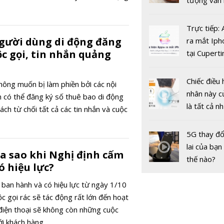
tượng văn
châu Âu với
tranh cãi 
Trực tiếp:
gốc
gười dùng di động đăng
ra mắt Iph
ộc gọi, tin nhắn quảng
tại Cuperti
Dự báo giá
California,
SJC trong 
ngày 17/5:
Chiếc điều 
ông muốn bị làm phiền bởi các nội
‘bùng nổ’
nhân này c
 có thể đăng ký số thuê bao di động
là tất cả n
ch từ chối tất cả các tin nhắn và cuộc
bạn cần để
sót qua m
5G thay đổ
nóng nực
lai của bạn
ra sao khi Nghị định cấm
thế nào?
ó hiệu lực?
 ban hành và có hiệu lực từ ngày 1/10
c gọi rác sẽ tác động rất lớn đến hoạt
Dự báo giá
iện thoại sẽ không còn những cuộc
SJC trong 
ới khách hàng.