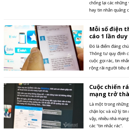
chống lại các những 
hay tin nhắn quảng c
thư rác http://chong
Mỗi số điện 
cáo 1 lần duy
Đó là điểm đáng chú
Thông tư quy định ch
cuộc gọi rác, tin n
rộng rãi người tiêu 
Cuộc chiến rá
mạng trở thà
Là một trong những 
chặn lọc và xử lý ti
vậy, nhiều nhà mạng 
các “tin nhắc rác”.