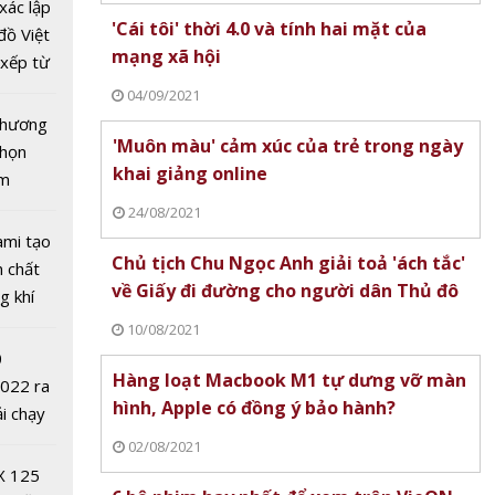
ung
xác lập
'Cái tôi' thời 4.0 và tính hai mặt của
 cường
đồ Việt
mạng xã hội
u tra,
xếp từ
 lậu,
tô nhất
04/09/2021
hương
 chương
'Muôn màu' cảm xúc của trẻ trong ngày
chọn
khai giảng online
ăm
24/08/2021
ami tạo
Chủ tịch Chu Ngọc Anh giải toả 'ách tắc'
n chất
về Giấy đi đường cho người dân Thủ đô
g khí
Covid-
10/08/2021
0
Hàng loạt Macbook M1 tự dưng vỡ màn
2022 ra
hình, Apple có đồng ý bảo hành?
ải chạy
ởi điểm
02/08/2021
 dải
0 nghìn
X 125
laptop