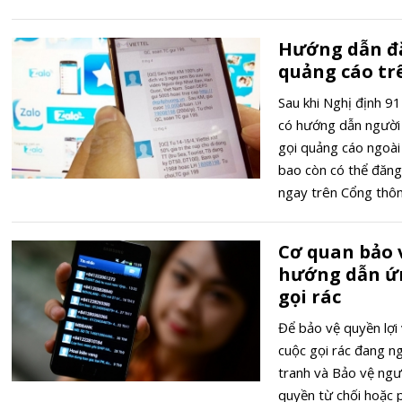
Hướng dẫn đ
quảng cáo tr
Sau khi Nghị định 91
có hướng dẫn người 
gọi quảng cáo ngoài
bao còn có thể đăng
ngay trên Cổng thôn
cáo tại địa chỉ: htt
Cơ quan bảo 
hướng dẫn ứn
gọi rác
Để bảo vệ quyền lợi 
cuộc gọi rác đang ng
tranh và Bảo vệ ngư
quyền từ chối hoặc 