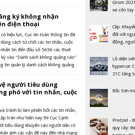
USD
Grom 202
AI, ASUS t
xe côn tay
mẫu lapto
ăng ký không nhận
bản đường
Vivobook 
ên điện thoại
Clip: Khuyế
thềm năm 
đối với ngư
 có hiệu lực, Cục An toàn thông tin đã
động, ngư
dùng cách từ chối các tin nhắn, cuộc
việc, ngườ
 nhắn tin đến đầu số 5656 các thuê
hàng tại k
 ký vào "Danh sách không quảng cáo"
Lộ diện siê
vụ trong d
g tin quản lý danh sách không quảng
hypercar C
Covid-19
ps://khongquangcao.ais.gov.vn.
21C tăng t
100km/h c
vệ người tiêu dùng
2 giây
Bắc Sơn m
g phó với tin nhắn, cuộc
BLACKPIN
và tránh bị làm phiền bởi các tin nhắn,
hành đĩa đ
ập tràn như hiện nay thì Cục Cạnh
Pretzel - 
nhất mang
ời tiêu dùng khuyến cáo người dân có
quy cây: Bi
'Pink Veno
phản ánh các vấn đề này đến nhà mạng