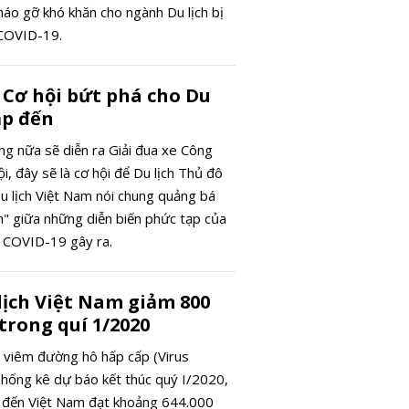
ngày 14/5:
háo gỡ khó khăn cho ngành Du lịch bị
mốc 56 tri
 COVID-19.
đồng/lượn
 Cơ hội bứt phá cho Du
ắp đến
ng nữa sẽ diễn ra Giải đua xe Công
ội, đây sẽ là cơ hội để Du lịch Thủ đô
Du lịch Việt Nam nói chung quảng bá
n" giữa những diễn biến phức tạp của
 COVID-19 gây ra.
lịch Việt Nam giảm 800
trong quí 1/2020
h viêm đường hô hấp cấp (Virus
hống kê dự báo kết thúc quý I/2020,
ế đến Việt Nam đạt khoảng 644.000