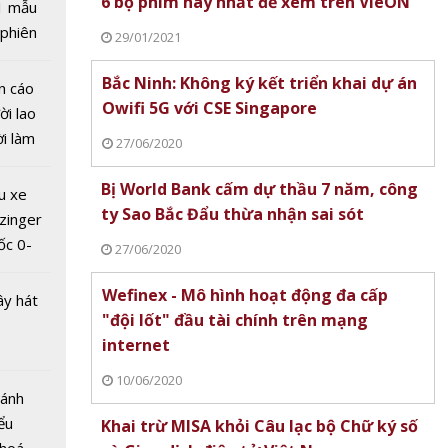
6 bộ phim hay nhất để xem trên VieON
1 mẫu
ung ra 4
 phiên
29/01/2021
p
 đua
trước
Bắc Ninh: Không ký kết triển khai dự án
n cáo
học mới
Owifi 5G với CSE Singapore
ời lao
ời làm
27/06/2020
i bán
hu dịch
Bị World Bank cấm dự thầu 7 năm, công
u xe
ịch
ty Sao Bắc Đẩu thừa nhận sai sót
zinger
ốc 0-
27/06/2020
hưa tới
Wefinex - Mô hình hoạt động đa cấp
ây hát
"đội lốt" đầu tài chính trên mạng
internet
K phát
ơn mới
10/06/2020
Bánh
 tên
ểu
Khai trừ MISA khỏi Câu lạc bộ Chữ ký số
m'