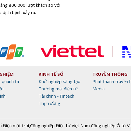
oảng 800.000 lượt khách so với
dịch bệnh xảy ra.
NGHIỆM
KINH TẾ SỐ
TRUYỀN THÔNG
i quanh ta
Khởi nghiệp sáng tạo
Phát thanh truyền 
ến
Thương mại điện tử
Media
ình
Tài chính - Fintech
Thị trường
ố
,
Điện mặt trời
,
Công nghiệp Điện tử Việt Nam
,
Công nghiệp Ô tô V