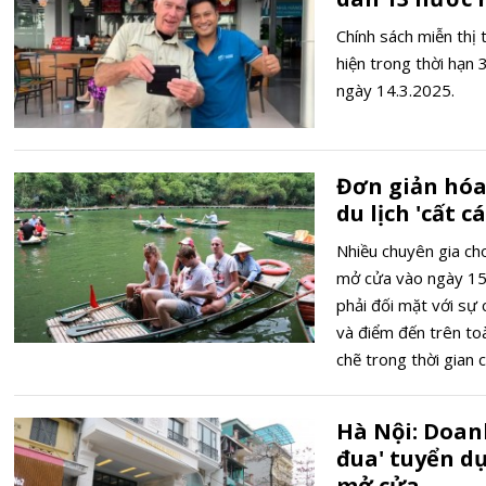
Chính sách miễn thị
hiện trong thời hạn
ngày 14.3.2025.
Đơn giản hóa
du lịch 'cất c
Nhiều chuyên gia cho
mở cửa vào ngày 15/
phải đối mặt với sự 
và điểm đến trên toà
chẽ trong thời gian
một cản trở lớn đối 
Hà Nội: Doan
đua' tuyển dụ
mở cửa