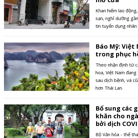
Khan hiếm lao động, 
sạn, nghỉ dưỡng gần
tin tuyển dụng nhân
Báo Mỹ: Việt
trong phục hồ
Theo nhận định từ c
hoa, Việt Nam đang 
sau dịch bệnh, và c
hơn Thái Lan.
Bổ sung các 
khăn cho ngà
bởi dịch COVI
Bộ Văn hóa - thể t