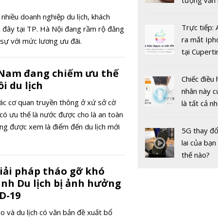
tượng văn
châu Âu với
nhiều doanh nghiệp du lịch, khách
tranh cãi 
Trực tiếp:
 đây tại TP. Hà Nội đang rầm rộ đăng
gốc
ra mắt Iph
 sự với mức lương ưu đãi.
tại Cuperti
Dự báo giá
California,
SJC trong 
 Nam đang chiếm ưu thế
ngày 17/5:
Chiếc điều 
i du lịch
‘bùng nổ’
nhân này c
ác cơ quan truyền thông ở xứ sở cờ
là tất cả n
có ưu thế là nước được cho là an toàn
bạn cần để
ũng được xem là điểm đến du lịch mới
sót qua m
5G thay đổ
nóng nực
lai của bạn
thế nào?
giải pháp tháo gỡ khó
nh Du lịch bị ảnh hưởng
D-19
Dự báo giá
SJC trong 
hao và du lịch có văn bản đề xuất bổ