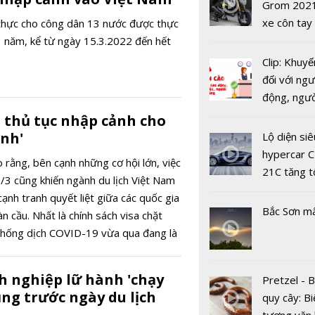
USD
Grom 202
AI, ASUS t
xe côn tay
 thực cho công dân 13 nước được thực
mẫu lapto
bản đường
 3 năm, kể từ ngày 15.3.2022 đến hết
Vivobook 
Clip: Khuyế
thềm năm 
đối với ngư
động, ngư
việc, ngườ
 thủ tục nhập cảnh cho
hàng tại k
ánh'
Lộ diện siê
vụ trong d
hypercar C
 rằng, bên cạnh những cơ hội lớn, việc
Covid-19
21C tăng t
3 cũng khiến ngành du lịch Việt Nam
100km/h c
cạnh tranh quyết liệt giữa các quốc gia
2 giây
Bắc Sơn m
n cầu. Nhất là chính sách visa chặt
 chống dịch COVID-19 vừa qua đang là
BLACKPIN
với việc thu hút khách quốc tế.
hành đĩa đ
h nghiệp lữ hành 'chạy
Pretzel - 
nhất mang
ng trước ngày du lịch
quy cây: Bi
'Pink Veno