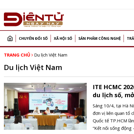
CHUYỂN ĐỔI SỐ
XÃ HỘI SỐ
SẢN PHẨM CÔNG NGHỆ
TRẢ
TRANG CHỦ
Du lịch Việt Nam
Du lịch Việt Nam
ITE HCMC 202
du lịch số, m
Sáng 10/4, tại Hà N
đơn vị liên quan tổ 
Quốc tế TP.HCM lần
“Kết nối sống động 