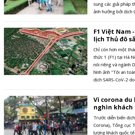
sung các giải pháp t
ảnh hưởng bởi dịch
F1 Việt Nam -
lịch Thủ đô s
Chỉ còn hơn một thá
thức 1 (F1) tại Hà N
nói riêng và ngành 
hình ảnh "Tôi an toà
dịch SARS-CoV-2 do
Vì corona du 
nghìn khách 
Trước diễn biến dịc
Corona), Tổng cục T
lượng khách quốc t