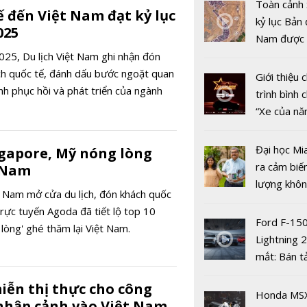
Nam và Tr
Toàn cảnh 
ế đến Việt Nam đạt kỷ lục
Quốc tăng
kỷ lục Bản 
025
hợp tác điề
Nam được 
chống buôn
nhiều xe ô 
25, Du lịch Việt Nam ghi nhận đón
gian lận t
năm 2022
ách quốc tế, đánh dấu bước ngoặt quan
Giới thiệu
mại
nh phục hồi và phát triển của ngành
trình bình 
“Xe của n
2022"
Đại học Mi
gapore, Mỹ nóng lòng
ra cảm biế
t Nam
lượng khôn
t Nam mở cửa du lịch, đón khách quốc
phát hiện 
 trực tuyến Agoda đã tiết lộ top 10
19
Ford F-15
 lòng' ghé thăm lại Việt Nam.
Lightning 
mắt: Bán t
điện giá kh
Hoàn thiện
iễn thị thực cho công
chưa đến 4
Honda MS
sản phẩm 
nhập cảnh vào Việt Nam