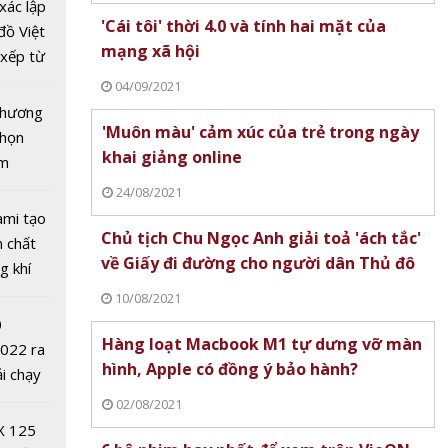
ung
xác lập
'Cái tôi' thời 4.0 và tính hai mặt của
 cường
đồ Việt
mạng xã hội
u tra,
xếp từ
 lậu,
tô nhất
04/09/2021
hương
 chương
'Muôn màu' cảm xúc của trẻ trong ngày
chọn
khai giảng online
ăm
24/08/2021
ami tạo
Chủ tịch Chu Ngọc Anh giải toả 'ách tắc'
n chất
về Giấy đi đường cho người dân Thủ đô
g khí
Covid-
10/08/2021
0
Hàng loạt Macbook M1 tự dưng vỡ màn
2022 ra
hình, Apple có đồng ý bảo hành?
ải chạy
ởi điểm
02/08/2021
 dải
0 nghìn
X 125
laptop