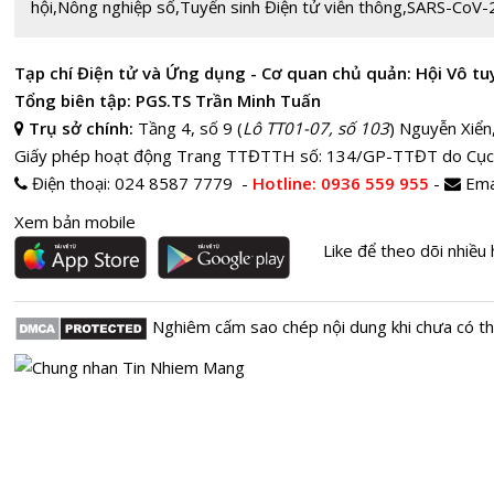
hội
,
Nông nghiệp số
,
Tuyển sinh Điện tử viễn thông
,
SARS-CoV-
Tạp chí Điện tử và Ứng dụng - Cơ quan chủ quản: Hội Vô tu
Tổng biên tập: PGS.TS Trần Minh Tuấn
Trụ sở chính:
Tầng 4, số 9 (
Lô TT01-07, số 103
) Nguyễn Xiển
Giấy phép hoạt động Trang TTĐTTH số: 134/GP-TTĐT do Cục
Điện thoại:
024 8587 7779 -
Hotline
: 0936 559 955
-
Ema
Xem bản mobile
Like để theo dõi nhiều 
Nghiêm cấm sao chép nội dung khi chưa có t