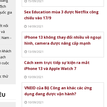
 đăng
15/09/2021
 địch
Sex Education mùa 3 được Netflix công
uốc gia
chiếu vào 17/9
Dân lần
ết nối
14/09/2021
 và
iPhone 13 không thay đổi nhiều về ngoại
t Nam -
hình, camera được nâng cấp mạnh
026
m khách
13/09/2021
mạch
Cách xem trực tiếp sự kiện ra mắt
ại cuộc
iPhone 13 và Apple Watch 7
g mại
ệt Nam
c thử
10/09/2021
 xe
VNEID của Bộ Công an khác các ứng
êu
dụng đang được vận hành?
ỀU
t 70%
3 phút
iệt
10/09/2021