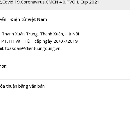
2
,
Covid 19
,
Coronavirus
,
CMCN 4.0
,
PVOIL Cup 2021
yến - Điện tử Việt Nam
, Thanh Xuân Trung, Thanh Xuân, Hà Nội
 PT,TH và TTĐT cấp ngày 26/07/2019
il:
toasoan@dientuungdung.vn
hơn:
hỏa thuận bằng văn bản.