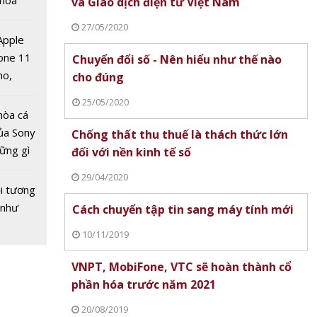
 hoá
và Giao dịch điện tử Việt Nam
 nhiều
27/05/2020
về nguồn
 Apple
one 11
Chuyển đổi số - Nên hiểu như thế nào
no,
cho đúng
 vàng
 Mỹ
nước
25/05/2020
 Cơ hội
hòa cá
ủa Sony
Chống thất thu thuế là thách thức lớn
hững gì
đối với nền kinh tế số
 sống
29/04/2020
ùa hè
i tương
 như
Cách chuyển tập tin sang máy tính mới
10/11/2019
VNPT, MobiFone, VTC sẽ hoàn thành cổ
 vàng
phần hóa trước năm 2021
nước
20/08/2019