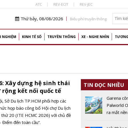
ATC
REV-ECIT
REV-JEC
Thứ bảy, 08/08/2026
Biểu phí truyền thông
I NGHIỆM
KINH TẾ SỐ
TRUYỀN THÔNG
XE - NGHE NHÌN
TƯƠNG
6: Xây dựng hệ sinh thái
TIN ĐỌC NHIỀU
ở rộng kết nối quốc tế
Garena cô
ội, Sở Du lịch TP.HCM phối hợp các
Palworld O
chức họp báo công bố Hội chợ Du lịch
ra mắt nền
 thứ 20 (ITE HCMC 2026) với chủ đề
động vào 
– Điểm đến toàn cầu”.
2026