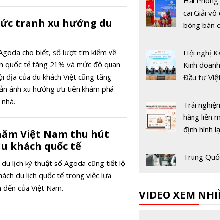
Hải Phòng
cai Giải vô
bức tranh xu hướng du
bóng bàn q
Báo Nhân 
thứ 44
Agoda cho biết, số lượt tìm kiếm về
Hội nghị K
ch quốc tế tăng 21% và mức độ quan
Kinh doanh
nội địa của du khách Việt cũng tăng
Đầu tư Việ
ản ánh xu hướng ưu tiên khám phá
Quốc tế 2
 nhà.
Trải nghiệ
hàng liền 
định hình l
năm Việt Nam thu hút
đua thươn
du khách quốc tế
điện tử Vi
Trung Quố
du lịch kỹ thuật số Agoda cũng tiết lộ
nghiệm pin
khách du lịch quốc tế trong việc lựa
điện sạc si
 đến của Việt Nam.
VIDEO XEM NHI
nhanh, đạ
trong hơn 
Hải quan V