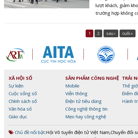
lượt khách, giảm kh
trường hợp không có 
1
2
sau ›
cuối »
XÃ HỘI SỐ
SẢN PHẨM CÔNG NGHỆ
TRẢI 
Sự kiện
Mobile
Thế giớ
Cuộc sống số
Viễn thông
Điểm đ
Chính sách số
Điện tử tiêu dùng
Hành tr
Văn hóa số
Công nghệ thông tin
Giáo dục
Mẹo hay công nghệ
Chủ đề nổi bật:
Hội Vô tuyến điện tử Việt Nam
,
Chuyển đổi s