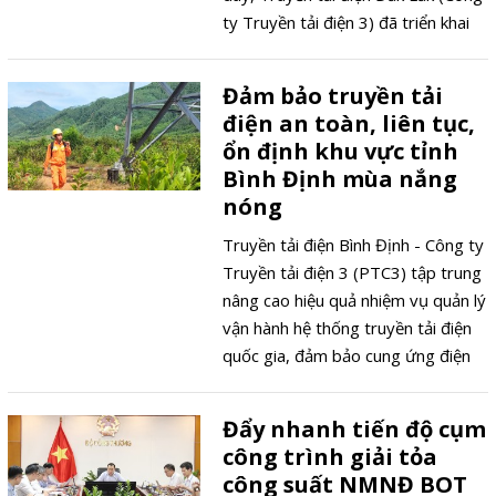
ty Truyền tải điện 3) đã triển khai
lắp camera giám sát tại các vị trí
nằm gần đường dây đang thi công
Đảm bảo truyền tải
và ứng dụng UAV chụp ảnh thi
điện an toàn, liên tục,
công tiếp địa, nghiệm thu cột, dây
ổn định khu vực tỉnh
dẫn.
Bình Định mùa nắng
nóng
Truyền tải điện Bình Định - Công ty
Truyền tải điện 3 (PTC3) tập trung
nâng cao hiệu quả nhiệm vụ quản lý
vận hành hệ thống truyền tải điện
quốc gia, đảm bảo cung ứng điện
an toàn, liên tục, ổn định trong
mùa nắng nóng.
Đẩy nhanh tiến độ cụm
công trình giải tỏa
công suất NMNĐ BOT