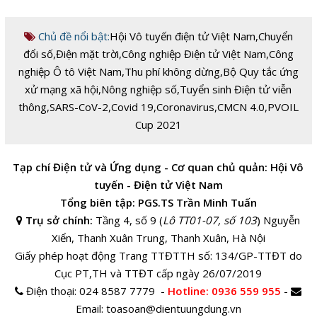
Chủ đề nổi bật:
Hội Vô tuyến điện tử Việt Nam
,
Chuyển
đổi số
,
Điện mặt trời
,
Công nghiệp Điện tử Việt Nam
,
Công
nghiệp Ô tô Việt Nam
,
Thu phí không dừng
,
Bộ Quy tắc ứng
xử mạng xã hội
,
Nông nghiệp số
,
Tuyển sinh Điện tử viễn
thông
,
SARS-CoV-2
,
Covid 19
,
Coronavirus
,
CMCN 4.0
,
PVOIL
Cup 2021
Tạp chí Điện tử và Ứng dụng - Cơ quan chủ quản: Hội Vô
tuyến - Điện tử Việt Nam
Tổng biên tập: PGS.TS Trần Minh Tuấn
Trụ sở chính:
Tầng 4, số 9 (
Lô TT01-07, số 103
) Nguyễn
Xiển, Thanh Xuân Trung, Thanh Xuân, Hà Nội
Giấy phép hoạt động Trang TTĐTTH số: 134/GP-TTĐT do
Cục PT,TH và TTĐT cấp ngày 26/07/2019
Điện thoại:
024 8587 7779 -
Hotline
: 0936 559 955
-
Email:
toasoan@dientuungdung.vn