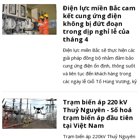
nghệ. Chuyển đổi số trong Trạm
Điện lực miền Bắc cam
biến áp nói chung và Trạm biến áp
kết cung ứng điện
500kV Đắk Nông (Truyền tải điện
không bị đứt đoạn
Đăk Nông thuộc Công ty Truyền tải
trong dịp nghỉ lễ của
điện 3 – PTC3) nói riêng, đầu tiên
tháng 4
cũng bắt đầu từ việc chuyển đổi
thói quen và tư duy của người
Điện lực miền Bắc sẽ thực hiện các
quản lý vận hành.
giải pháp đồng bộ nhằm đảm bảo
cung ứng điện ổn định, thông suốt
và liên tục đến khách hàng trong
các ngày lễ Giỗ Tổ Hùng Vương, kỷ
niệm ngày Giải phóng miền Nam và
ngày Quốc tế Lao động là những
Trạm biến áp 220 kV
thời điểm diễn ra các hoạt động
Thuỷ Nguyên - Số hoá
chính trị, văn hoá trên cả nước.
trạm biến áp đầu tiên
tại Việt Nam
Trạm biến áp 220kV Thuỷ Nguyên