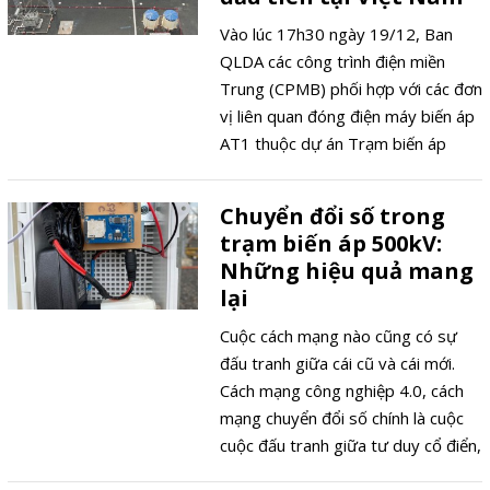
điện 3 (PTC3) đã có sự chuẩn bị
trước các tình huống mùa nắng
Vào lúc 17h30 ngày 19/12, Ban
nóng như thế nào? Phóng viên có
QLDA các công trình điện miền
cuộc trao đổi với ông Nguyễn Mạnh
Trung (CPMB) phối hợp với các đơn
Tường – Trưởng phòng An toàn.
vị liên quan đóng điện máy biến áp
AT1 thuộc dự án Trạm biến áp
220kV Krông Ana và đấu nối. Đây là
trạm biến áp 220kV đầu tiên tại
Chuyển đổi số trong
Việt Nam áp dụng mô hình thông
trạm biến áp 500kV:
tin công trình (BIM) trong đầu tư
Những hiệu quả mang
xây dựng, quản lý vận hành.
lại
Cuộc cách mạng nào cũng có sự
đấu tranh giữa cái cũ và cái mới.
Cách mạng công nghiệp 4.0, cách
mạng chuyển đổi số chính là cuộc
cuộc đấu tranh giữa tư duy cổ điển,
thủ công và tư duy đổi mới, công