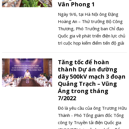
Vân Phong 1
Ngày 9/6, tại Hà Nội ông Đặng
Hoàng An – Thứ trưởng Bộ Công
Thương, Phó Trưởng ban Chỉ đạo
Quốc gia về phát triển điện lực chủ
trì cuộc họp kiểm điểm tiến độ giải
phóng mặt bằng và thi công các dự
án giải tỏa công suất NMNĐ BOT
Tăng tốc để hoàn
Vân Phong 1 (gồm đường dây
thành Dự án đường
500kV Vân Phong - Vĩnh Tân; TBA
dây 500kV mạch 3 đoạn
500kV Vân Phong và đấu nối;
Quảng Trạch – Vũng
đường dây 500kV đấu nối TBA
Áng trong tháng
500kV Thuận Nam vào đường dây
7/2022
500kV Vân Phong - Vĩnh Tân).
Đó là yêu cầu của ông Trương Hữu
Thành - Phó Tổng giám đốc Tổng
công ty Truyền tải điện Quốc gia