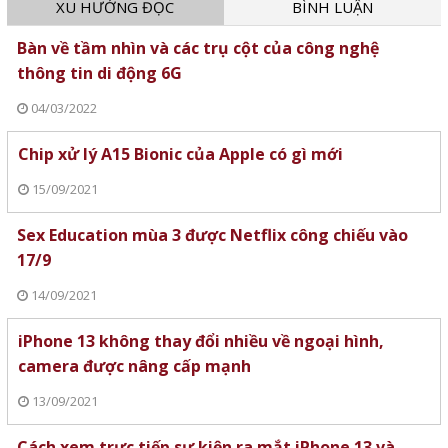
XU HƯỚNG ĐỌC
BÌNH LUẬN
giám đốc EVNNPT của Hội đồng
thành viên EVN.
Bàn về tầm nhìn và các trụ cột của công nghệ
thông tin di động 6G
04/03/2022
Chip xử lý A15 Bionic của Apple có gì mới
15/09/2021
Sex Education mùa 3 được Netflix công chiếu vào
17/9
14/09/2021
iPhone 13 không thay đổi nhiều về ngoại hình,
camera được nâng cấp mạnh
13/09/2021
Cách xem trực tiếp sự kiện ra mắt iPhone 13 và