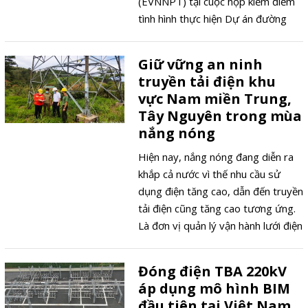
(EVNNPT) tại cuộc họp kiểm điểm
tình hình thực hiện Dự án đường
dây 500kV mạch 3 đoạn Quảng
Trạch – Vũng Áng và sân phân phối
Giữ vững an ninh
500kV Trung tâm Điện lực Quảng
truyền tải điện khu
Trạch vào ngày 7/6, tại Hà Tĩnh.
vực Nam miền Trung,
Tây Nguyên trong mùa
nắng nóng
Hiện nay, nắng nóng đang diễn ra
khắp cả nước vì thế nhu cầu sử
dụng điện tăng cao, dẫn đến truyền
tải điện cũng tăng cao tương ứng.
Là đơn vị quản lý vận hành lưới điện
truyền tải khu vực Nam miền Trung
và Tây Nguyên – nơi được coi là
Đóng điện TBA 220kV
“đòn gánh” của hệ thống truyền tải
áp dụng mô hình BIM
điện Bắc – Nam, Công ty Truyền tải
đầu tiên tại Việt Nam