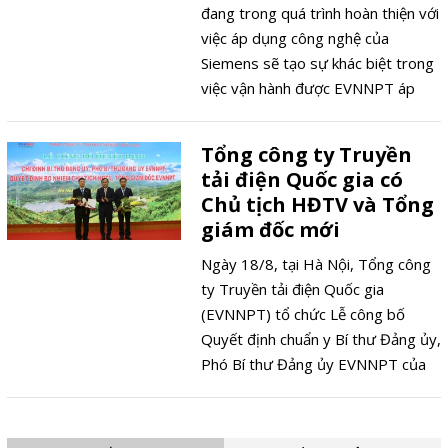
đang trong quá trình hoàn thiện với
việc áp dụng công nghệ của
Siemens sẽ tạo sự khác biệt trong
việc vận hành được EVNNPT áp
dụng thí điểm đảm bảo giảm thiểu
tốn thất điện nặng và tạo sự linh
Tổng công ty Truyền
hoạt trong quá trình vận hành.
tải điện Quốc gia có
Chủ tịch HĐTV và Tổng
giám đốc mới
Ngày 18/8, tại Hà Nội, Tổng công
ty Truyền tải điện Quốc gia
(EVNNPT) tổ chức Lễ công bố
Quyết định chuẩn y Bí thư Đảng ủy,
Phó Bí thư Đảng ủy EVNNPT của
Đảng ủy EVN và Quyết định bổ
nhiệm Chủ tịch Hội đồng thành
viên, Thành viên HĐTV kiêm Tổng