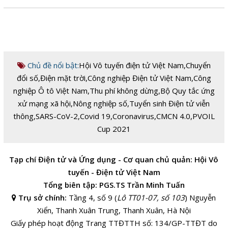
Chủ đề nổi bật:
Hội Vô tuyến điện tử Việt Nam
,
Chuyển
đổi số
,
Điện mặt trời
,
Công nghiệp Điện tử Việt Nam
,
Công
nghiệp Ô tô Việt Nam
,
Thu phí không dừng
,
Bộ Quy tắc ứng
xử mạng xã hội
,
Nông nghiệp số
,
Tuyển sinh Điện tử viễn
thông
,
SARS-CoV-2
,
Covid 19
,
Coronavirus
,
CMCN 4.0
,
PVOIL
Cup 2021
Tạp chí Điện tử và Ứng dụng - Cơ quan chủ quản: Hội Vô
tuyến - Điện tử Việt Nam
Tổng biên tập: PGS.TS Trần Minh Tuấn
Trụ sở chính:
Tầng 4, số 9 (
Lô TT01-07, số 103
) Nguyễn
Xiển, Thanh Xuân Trung, Thanh Xuân, Hà Nội
Giấy phép hoạt động Trang TTĐTTH số: 134/GP-TTĐT do