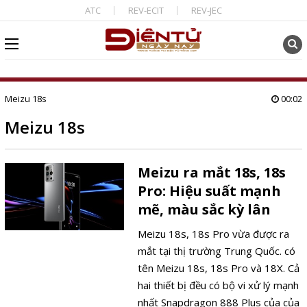
ATC
REV-ECIT
REV-JEC
Meizu 18s
00:02
Meizu 18s
Meizu ra mắt 18s, 18s
Pro: Hiệu suất mạnh
mẽ, màu sắc kỳ lân
Meizu 18s, 18s Pro vừa được ra
mắt tại thị trường Trung Quốc. có
tên Meizu 18s, 18s Pro và 18X. Cả
hai thiết bị đều có bộ vi xử lý mạnh
nhất Snapdragon 888 Plus của của