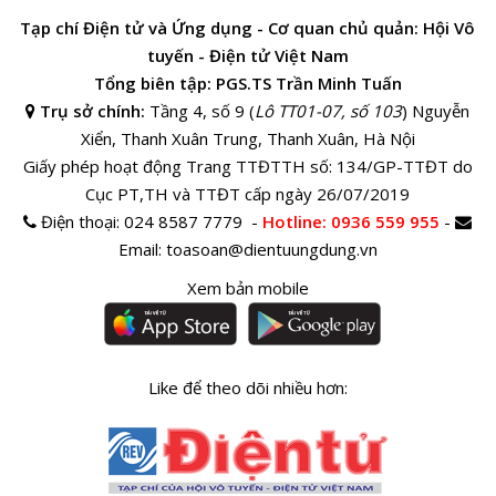
Tạp chí Điện tử và Ứng dụng - Cơ quan chủ quản: Hội Vô
tuyến - Điện tử Việt Nam
Tổng biên tập: PGS.TS Trần Minh Tuấn
Trụ sở chính:
Tầng 4, số 9 (
Lô TT01-07, số 103
) Nguyễn
Xiển, Thanh Xuân Trung, Thanh Xuân, Hà Nội
Giấy phép hoạt động Trang TTĐTTH số: 134/GP-TTĐT do
Cục PT,TH và TTĐT cấp ngày 26/07/2019
Điện thoại:
024 8587 7779 -
Hotline
: 0936 559 955
-
Email:
toasoan@dientuungdung.vn
Xem bản mobile
Like để theo dõi nhiều hơn: