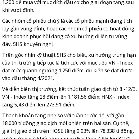
1.200 để mua với mục đích đầu cơ cho giai đoạn tăng sau
khi vượt đỉnh.
Các nhóm cổ phiếu chú ý là các cổ phiếu mạnh đang tích
lũy gần vùng đỉnh, hoặc các nhóm cổ phiếu có hoạt động
kinh doanh phục hồi đang có xu hướng đi lên từ vùng
đáy, SHS khuyến nghị.
Trên góc nhìn kỹ thuật SHS cho biết, xu hướng trung hạn
của thị trường tiếp tục là tích cực với mục tiêu VN - Index
đạt mức quanh ngưỡng 1.250 điểm, dự kiến sẽ đạt được
vào đầu tháng 4/2021.
Về diễn biến thị trường, kết thúc tuần giao dịch từ 8 -12/3,
VN - Index tăng 28 điểm lên 1.181,56 điểm; HNX - Index
tăng 5,43 điểm lên 273,91 điểm.
Thanh khoản tăng nhẹ so với tuần trước đó, với gần
18.000 tỉ đồng giao dịch mỗi phiên trên hai sàn. Cụ thể,
giá trị giao dịch trên HOSE tăng 0,03% lên 78.338 tỉ đồng,
tương ứng với khối lượng giao dịch tăng 4,9% lên 3.271