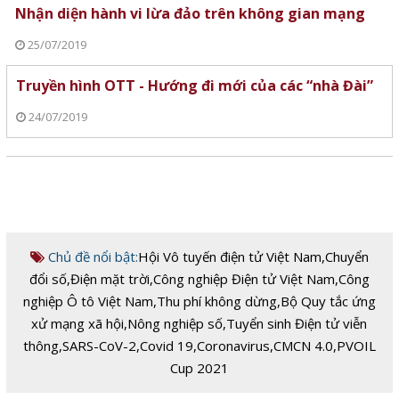
Nhận diện hành vi lừa đảo trên không gian mạng
25/07/2019
Truyền hình OTT - Hướng đi mới của các “nhà Đài”
24/07/2019
Chủ đề nổi bật:
Hội Vô tuyến điện tử Việt Nam
,
Chuyển
đổi số
,
Điện mặt trời
,
Công nghiệp Điện tử Việt Nam
,
Công
nghiệp Ô tô Việt Nam
,
Thu phí không dừng
,
Bộ Quy tắc ứng
xử mạng xã hội
,
Nông nghiệp số
,
Tuyển sinh Điện tử viễn
thông
,
SARS-CoV-2
,
Covid 19
,
Coronavirus
,
CMCN 4.0
,
PVOIL
Cup 2021