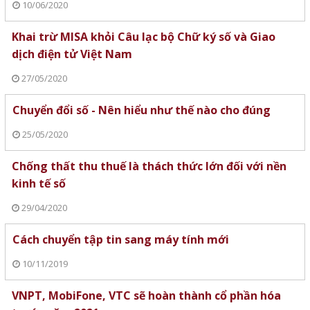
10/06/2020
Khai trừ MISA khỏi Câu lạc bộ Chữ ký số và Giao
dịch điện tử Việt Nam
27/05/2020
Chuyển đổi số - Nên hiểu như thế nào cho đúng
25/05/2020
Chống thất thu thuế là thách thức lớn đối với nền
kinh tế số
29/04/2020
Cách chuyển tập tin sang máy tính mới
10/11/2019
VNPT, MobiFone, VTC sẽ hoàn thành cổ phần hóa