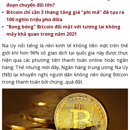
đoạn chuyển đổi lớn?
Bitcoin chỉ cần 3 tháng tăng giá "phi mã" đã tạo ra
100 nghìn triệu phú đôla
"Bong bóng" Bitcoin đối mặt với tương lai không
mấy khả quan trong năm 2021
Na Uy nổi tiếng là nền kinh tế không tiền mặt trên thế
giới khi hơn 96% số giao dịch tại quốc gia này được thực
hiện qua các phương tiện thanh toán online hoặc ngân
hàng. Thế nhưng mới đây, Ngân hàng trung ương Na Uy
(NB) lại khuyến nghị người dân không nên dùng Bitcoin
trong thanh toán bởi chúng...quá đắt.