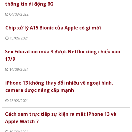
thông tin di động 6G
04/03/2022
Chip xử lý A15 Bionic của Apple có gì mới
15/09/2021
Sex Education mùa 3 được Netflix công chiếu vào
17/9
14/09/2021
iPhone 13 không thay đổi nhiều về ngoại hình,
camera được nâng cấp mạnh
13/09/2021
Cách xem trực tiếp sự kiện ra mắt iPhone 13 và
Apple Watch 7
10/09/2021