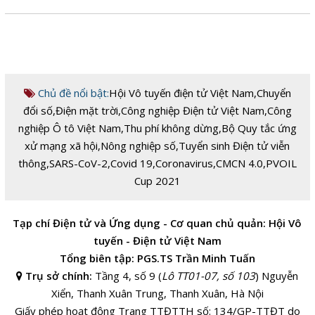
Chủ đề nổi bật:
Hội Vô tuyến điện tử Việt Nam
,
Chuyển
đổi số
,
Điện mặt trời
,
Công nghiệp Điện tử Việt Nam
,
Công
nghiệp Ô tô Việt Nam
,
Thu phí không dừng
,
Bộ Quy tắc ứng
xử mạng xã hội
,
Nông nghiệp số
,
Tuyển sinh Điện tử viễn
thông
,
SARS-CoV-2
,
Covid 19
,
Coronavirus
,
CMCN 4.0
,
PVOIL
Cup 2021
Tạp chí Điện tử và Ứng dụng - Cơ quan chủ quản: Hội Vô
tuyến - Điện tử Việt Nam
Tổng biên tập: PGS.TS Trần Minh Tuấn
Trụ sở chính:
Tầng 4, số 9 (
Lô TT01-07, số 103
) Nguyễn
Xiển, Thanh Xuân Trung, Thanh Xuân, Hà Nội
Giấy phép hoạt động Trang TTĐTTH số: 134/GP-TTĐT do