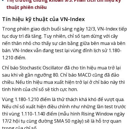
Thị trường chứng khoán 9/3: Phân tích tín hiệu kỹ
thuật phiên chiều
Tín hiệu kỹ thuật của VN-Index
Trong phiên giao dịch buổi sáng ngày 12/3, VN-Index tiếp
tục duy trì đà tăng. Tuy nhiên, chỉ số tạm dừng với cây
nến thân nhỏ cho thấy sự cân bằng giữa bên mua và bên
bán. VN-Index vẫn đang test lại vùng đỉnh lịch sử 1.180-
1.210 điểm.
Chỉ báo Stochastic Oscillator đã cho tín hiệu mua trở lại
sau khi về gần ngưỡng 80. Chỉ báo MACD cũng đã đảo
chiều. Nếu tín hiệu mua xuất hiện trở lại ở chỉ báo này thì
tình hình của chỉ số sẽ tích cực hơn.
Vùng 1.180-1.210 điểm là thử thách khá khó để vượt qua.
Nếu chỉ số xuất hiện điều chỉnh như những lần test trước
thì vùng 1.110-1.140 điểm (mẫu hình Rising Window ngày
17/2 hội tụ cùng đường SMA 50 ngày) sẽ là hỗ trợ quan
trọng của chỉ số.