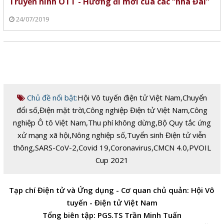
Truyền hình OTT - Hướng đi mới của các “nhà Đài”
24/07/2019
Chủ đề nổi bật:
Hội Vô tuyến điện tử Việt Nam
,
Chuyển
đổi số
,
Điện mặt trời
,
Công nghiệp Điện tử Việt Nam
,
Công
nghiệp Ô tô Việt Nam
,
Thu phí không dừng
,
Bộ Quy tắc ứng
xử mạng xã hội
,
Nông nghiệp số
,
Tuyển sinh Điện tử viễn
thông
,
SARS-CoV-2
,
Covid 19
,
Coronavirus
,
CMCN 4.0
,
PVOIL
Cup 2021
Tạp chí Điện tử và Ứng dụng - Cơ quan chủ quản: Hội Vô
tuyến - Điện tử Việt Nam
Tổng biên tập: PGS.TS Trần Minh Tuấn