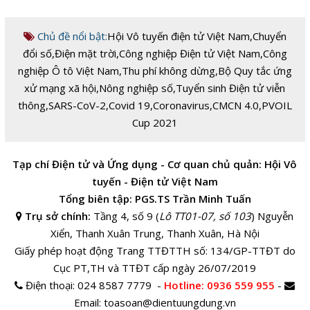
Chủ đề nổi bật:
Hội Vô tuyến điện tử Việt Nam
,
Chuyển
đổi số
,
Điện mặt trời
,
Công nghiệp Điện tử Việt Nam
,
Công
nghiệp Ô tô Việt Nam
,
Thu phí không dừng
,
Bộ Quy tắc ứng
xử mạng xã hội
,
Nông nghiệp số
,
Tuyển sinh Điện tử viễn
thông
,
SARS-CoV-2
,
Covid 19
,
Coronavirus
,
CMCN 4.0
,
PVOIL
Cup 2021
Tạp chí Điện tử và Ứng dụng - Cơ quan chủ quản: Hội Vô
tuyến - Điện tử Việt Nam
Tổng biên tập: PGS.TS Trần Minh Tuấn
Trụ sở chính:
Tầng 4, số 9 (
Lô TT01-07, số 103
) Nguyễn
Xiển, Thanh Xuân Trung, Thanh Xuân, Hà Nội
Giấy phép hoạt động Trang TTĐTTH số: 134/GP-TTĐT do
Cục PT,TH và TTĐT cấp ngày 26/07/2019
Điện thoại:
024 8587 7779 -
Hotline
: 0936 559 955
-
Email:
toasoan@dientuungdung.vn