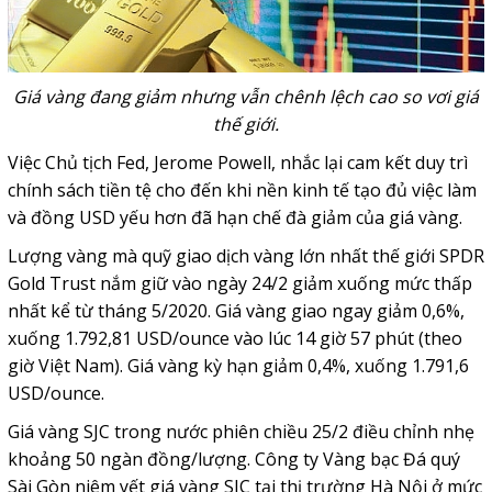
Giá vàng đang giảm nhưng vẫn chênh lệch cao so vơi giá
thế giới.
Việc Chủ tịch Fed, Jerome Powell, nhắc lại cam kết duy trì
chính sách tiền tệ cho đến khi nền kinh tế tạo đủ việc làm
và đồng USD yếu hơn đã hạn chế đà giảm của giá vàng.
Lượng vàng mà quỹ giao dịch vàng lớn nhất thế giới SPDR
Gold Trust nắm giữ vào ngày 24/2 giảm xuống mức thấp
nhất kể từ tháng 5/2020. Giá vàng giao ngay giảm 0,6%,
xuống 1.792,81 USD/ounce vào lúc 14 giờ 57 phút (theo
giờ Việt Nam). Giá vàng kỳ hạn giảm 0,4%, xuống 1.791,6
USD/ounce.
Giá vàng SJC trong nước phiên chiều 25/2 điều chỉnh nhẹ
khoảng 50 ngàn đồng/lượng. Công ty Vàng bạc Đá quý
Sài Gòn niêm yết giá vàng SJC tại thị trường Hà Nội ở mức