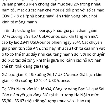
và lạm phát dự kiến không đạt mục tiêu 2% trong nhiều
năm tới, mặc dù các hạn chế mới để đối phó với số ca mắc
COVID-19 đã "phủ bóng mây" lên triển vọng phục hồi
kinh tế mỏng manh.
Trên thị trường kim loại quý khác, giá palladium giảm
0,1% xuống 2.924,67 USD/ounce, sau khi tăng lên mức
cao kỷ lục 2.941 USD/ounce phiên ngày 26/4. Các chuyên
gia phân tích của ANZ cho hay nhu cầu tích tụ của lĩnh vực
ô tô có thể thúc đẩy nhu cầu tăng mạnh đối với bộ chuyển
đổi xúc tác để xử lý khí thải giữa bối cảnh các nỗ lực hạn
chế khí thải đang gia tăng.
Giá bạc giảm 0,2% xuống 26,17 USD/ounce. Giá bạch kim
giảm 0,3% xuống 1.240,01 USD/ounce.
Tại Việt Nam, vào lúc 16h04, Công ty Vàng Bạc Đá quý Sài
Gòn niêm yết giá vàng SJC tại thị trường Hà Nội ở mức
55,30 - 55,67 triệu đồng/lượng (mua vào - bán ra).