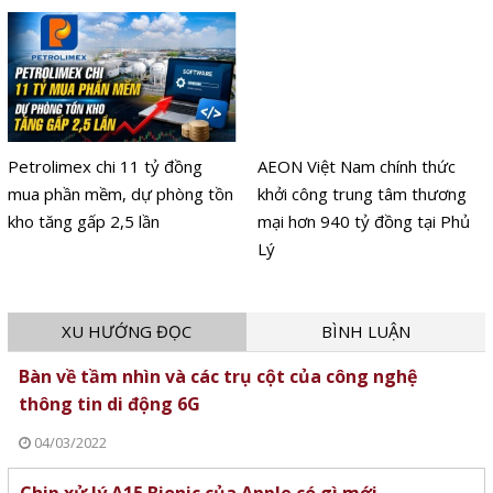
Petrolimex chi 11 tỷ đồng
AEON Việt Nam chính thức
mua phần mềm, dự phòng tồn
khởi công trung tâm thương
kho tăng gấp 2,5 lần
mại hơn 940 tỷ đồng tại Phủ
Lý
XU HƯỚNG ĐỌC
BÌNH LUẬN
Bàn về tầm nhìn và các trụ cột của công nghệ
thông tin di động 6G
04/03/2022
Chip xử lý A15 Bionic của Apple có gì mới