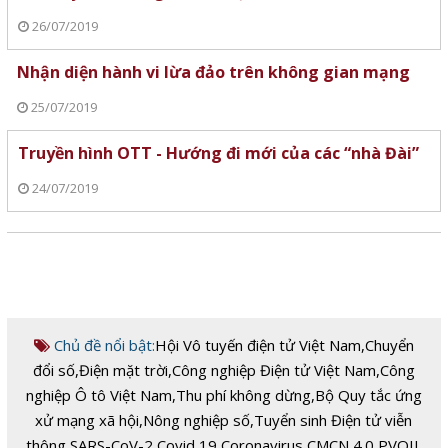
26/07/2019
Nhận diện hành vi lừa đảo trên không gian mạng
25/07/2019
Truyền hình OTT - Hướng đi mới của các “nhà Đài”
24/07/2019
Chủ đề nổi bật:
Hội Vô tuyến điện tử Việt Nam
,
Chuyển
đổi số
,
Điện mặt trời
,
Công nghiệp Điện tử Việt Nam
,
Công
nghiệp Ô tô Việt Nam
,
Thu phí không dừng
,
Bộ Quy tắc ứng
xử mạng xã hội
,
Nông nghiệp số
,
Tuyển sinh Điện tử viễn
thông
,
SARS-CoV-2
,
Covid 19
,
Coronavirus
,
CMCN 4.0
,
PVOIL