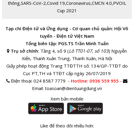
thông
,
SARS-CoV-2
,
Covid 19
,
Coronavirus
,
CMCN 4.0
,
PVOIL
Cup 2021
Tạp chí Điện tử và Ứng dụng - Cơ quan chủ quản: Hội Vô
tuyến - Điện tử Việt Nam
Tổng biên tập: PGS.TS Trần Minh Tuấn
Trụ sở chính:
Tầng 4, số 9 (
Lô TT01-07, số 103
) Nguyễn
Xiển, Thanh Xuân Trung, Thanh Xuân, Hà Nội
Giấy phép hoạt động Trang TTĐTTH số: 134/GP-TTĐT do
Cục PT,TH và TTĐT cấp ngày 26/07/2019
Điện thoại:
024 8587 7779 -
Hotline
: 0936 559 955
-
Email:
toasoan@dientuungdung.vn
Xem bản mobile
Like để theo dõi nhiều hơn: