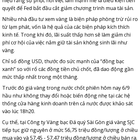
hiệu rằng sự phục hồi việc làm mạnh mẽ là điều kiện tiên
quyết để Fed bắt đầu cắt giảm chương trình mua tài sản.
Nhiều nhà đầu tư xem vàng là biện pháp phòng trừ rủi ro
từ lạm phát, vốn là hệ quả của các biện pháp kích thích
kinh tế. Trong khi đó, lãi suất thấp hơn sẽ làm giảm chi
phí cơ hội của việc nắm giữ tài sản không sinh lãi như
vàng.
Chỉ số đồng USD, thước đo sức mạnh của “đồng bạc
xanh” so với rổ các đồng tiền chủ chốt, đã dao động gần
mức thấp nhất trong một tháng.
Trước đó giá vàng trong nước chốt phiên hôm nay 6/9
hầu như không thay đổi hoặc biến động nhẹ tại các hệ
thống cửa hàng kinh doanh trên cả nước được khảo sát
vào lúc 18h20.
Cụ thể, tại Công ty Vàng bạc Đá quý Sài Gòn giá vàng SJC
tiếp tục giữ nguyên ở mức 56,75 triệu đồng/lượng ở chiều
mua vào và 57,45 - 57,47 triệu đồng/lượng ở chiều bán ra.