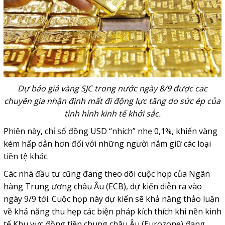
Dự báo giá vàng SJC trong nước ngày 8/9 được cac
chuyên gia nhận định mất đi động lực tăng do sức ép của
tình hình kinh tế khởi sắc.
Phiên này, chỉ số đồng USD “nhích” nhẹ 0,1%, khiến vàng
kém hấp dẫn hơn đối với những người nắm giữ các loại
tiền tệ khác.
Các nhà đầu tư cũng đang theo dõi cuộc họp của Ngân
hàng Trung ương châu Âu (ECB), dự kiến diễn ra vào
ngày 9/9 tới. Cuộc họp này dự kiến sẽ khả năng thảo luận
về khả năng thu hẹp các biện pháp kích thích khi nền kinh
tế Khu vực đồng tiền chung châu Âu (Eurozone) đang