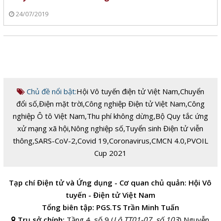
24/07/2019
Chủ đề nổi bật:
Hội Vô tuyến điện tử Việt Nam
,
Chuyển
đổi số
,
Điện mặt trời
,
Công nghiệp Điện tử Việt Nam
,
Công
nghiệp Ô tô Việt Nam
,
Thu phí không dừng
,
Bộ Quy tắc ứng
xử mạng xã hội
,
Nông nghiệp số
,
Tuyển sinh Điện tử viễn
thông
,
SARS-CoV-2
,
Covid 19
,
Coronavirus
,
CMCN 4.0
,
PVOIL
Cup 2021
Tạp chí Điện tử và Ứng dụng - Cơ quan chủ quản: Hội Vô
tuyến - Điện tử Việt Nam
Tổng biên tập: PGS.TS Trần Minh Tuấn
Trụ sở chính:
Tầng 4, số 9 (
Lô TT01-07, số 103
) Nguyễn