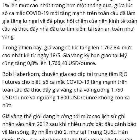
1% lên mức cao nhất trong hơn một tháng qua, giữa lúc
số ca mắc COVID-19 mới tăng mạnh trên toàn cầu đã làm
gia tăng lo ngại về đà phục hồi chậm của nền kinh tế toàn
cầu và thúc đẩy nhà đầu tư tìm kiếm tài sản an toàn như
vàng.
Trong phiên này, giá vàng có lúc tăng lên 1.762,84, mức
cao nhất kể từ ngày 18/5. Giá vàng kỳ hạn giao tại Mỹ
cũng tăng 0,8% lên 1,766,40 USD/ounce.
Bob Haberkorn, chuyên gia cao cấp tại trung tâm RJO
Futures cho biết, số ca mắc COVID-19 tăng mạnh trên
toàn cầu đã thúc đẩy giá vàng phá vỡ ngưỡng 1.750
USD/ounce và ngưỡng 1.800 USD/ounce không còn xa
nữa.
Giá vàng thế giới đang hướng tới mức cao lịch sử ghi
nhận vào năm 2012 sau khi nhiều nước bắt đầu cảnh báo
về làn sóng lây nhiễm thứ 2, như tại Trung Quốc, Hàn
Quốc, Đức... Các nền kinh tế trên thế giới sẽ tiếp tục gặp