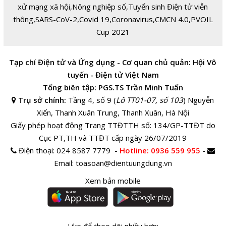
xử mạng xã hội
,
Nông nghiệp số
,
Tuyển sinh Điện tử viễn
thông
,
SARS-CoV-2
,
Covid 19
,
Coronavirus
,
CMCN 4.0
,
PVOIL
Cup 2021
Tạp chí Điện tử và Ứng dụng - Cơ quan chủ quản: Hội Vô
tuyến - Điện tử Việt Nam
Tổng biên tập: PGS.TS Trần Minh Tuấn
Trụ sở chính:
Tầng 4, số 9 (
Lô TT01-07, số 103
) Nguyễn
Xiển, Thanh Xuân Trung, Thanh Xuân, Hà Nội
Giấy phép hoạt động Trang TTĐTTH số: 134/GP-TTĐT do
Cục PT,TH và TTĐT cấp ngày 26/07/2019
Điện thoại:
024 8587 7779 -
Hotline
: 0936 559 955
-
Email:
toasoan@dientuungdung.vn
Xem bản mobile