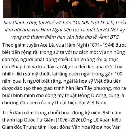
Sau thành công tại Huế với hơn 110.000 lượt khách, triển
lãm hội họa vua Hàm Nghi tiếp tục ra mắt tại Hà Nội, kỳ
vọng trở thành điểm hẹn văn hóa dịp lễ. Ảnh: BTC
Theo giám tuyển Ace Lê, vua Hàm Nghi (1871–1944) được
biết đến rộng rãi trong sử ta với tư cách một vị anh hùng
dân tộc, người phát động chiếu Cần Vương rồi bị thực
dân Pháp bắt và lưu đày tại Algeria đến khi qua đời. Tuy
nhiên, lịch sử mỹ thuật lại lãng quên ngài trong gần 100
năm qua. Ít người biết rằng, ngài là họa sỹ Việt đầu tiên
được đào tạo theo giáo trình hàn lâm Tây phương, mở ra
buổi bình minh cho dòng mỹ thuật Đông Dương, cũng là
chương đầu tiên của mỹ thuật hiện đại Việt Nam.
Triển lãm nằm trong chuỗi hoạt động kỷ niệm 950 năm
thành lập Quốc Tử Giám (1076–2026).Ông Lê Xuân Kiêu
Giám đốc Trung tâm Hoạt động Văn hóa Khoa học Văn