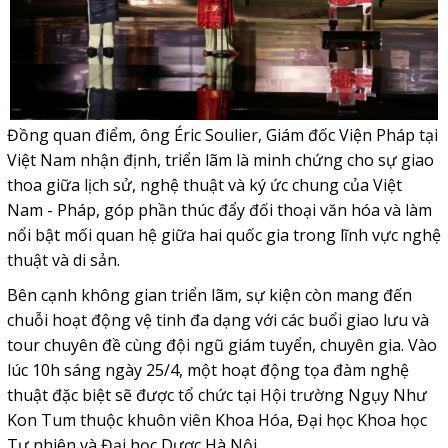
Đồng quan điểm, ông Éric Soulier, Giám đốc Viện Pháp tại
Việt Nam nhận định, triển lãm là minh chứng cho sự giao
thoa giữa lịch sử, nghệ thuật và ký ức chung của Việt
Nam - Pháp, góp phần thúc đẩy đối thoại văn hóa và làm
nổi bật mối quan hệ giữa hai quốc gia trong lĩnh vực nghệ
thuật và di sản.
Bên cạnh không gian triển lãm, sự kiện còn mang đến
chuỗi hoạt động vệ tinh đa dạng với các buổi giao lưu và
tour chuyên đề cùng đội ngũ giám tuyển, chuyên gia. Vào
lúc 10h sáng ngày 25/4, một hoạt động tọa đàm nghệ
thuật đặc biệt sẽ được tổ chức tại Hội trường Ngụy Như
Kon Tum thuộc khuôn viên Khoa Hóa, Đại học Khoa học
Tự nhiên và Đại học Dược Hà Nội.