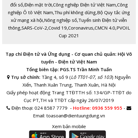
đổi số
,
Điện mặt trời
,
Công nghiệp Điện tử Việt Nam
,
Công
nghiệp Ô tô Việt Nam
,
Thu phí không dừng
,
Bộ Quy tắc ứng
xử mạng xã hội
,
Nông nghiệp số
,
Tuyển sinh Điện tử viễn
thông
,
SARS-CoV-2
,
Covid 19
,
Coronavirus
,
CMCN 4.0
,
PVOIL
Cup 2021
Tạp chí Điện tử và Ứng dụng - Cơ quan chủ quản: Hội Vô
tuyến - Điện tử Việt Nam
Tổng biên tập: PGS.TS Trần Minh Tuấn
Trụ sở chính:
Tầng 4, số 9 (
Lô TT01-07, số 103
) Nguyễn
Xiển, Thanh Xuân Trung, Thanh Xuân, Hà Nội
Giấy phép hoạt động Trang TTĐTTH số: 134/GP-TTĐT do
Cục PT,TH và TTĐT cấp ngày 26/07/2019
Điện thoại:
024 8587 7779 -
Hotline
: 0936 559 955
-
Email:
toasoan@dientuungdung.vn
Xem bản mobile