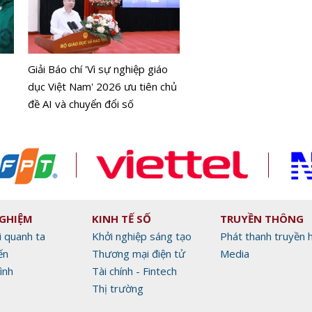
DJI Mic Mini 2S chính thứ
mắt
Giải Báo chí 'Vì sự nghiệp giáo
dục Việt Nam' 2026 ưu tiên chủ
đề AI và chuyển đổi số
NGHIỆM
KINH TẾ SỐ
TRUYỀN THÔNG
i quanh ta
Khởi nghiệp sáng tạo
Phát thanh truyền 
ến
Thương mại điện tử
Media
ình
Tài chính - Fintech
Thị trường