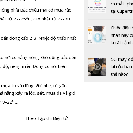
gốc
ra mắt Iph
riêng phía Bắc chiều mai có mưa rào
tại Cuperti
o
California,
nhất từ 22-25
C, cao nhất từ 27-30
Chiếc điều 
nhân này c
đến đông cấp 2-3. Nhiệt độ thấp nhất
Tin bão W
là tất cả n
mới nhất: 
bạn cần để
cảnh báo l
ó nơi có nắng nóng. Gió đông bắc đến
sót qua m
5G thay đổ
các sông ở
nóng nực
5 độ, riêng miền Đông có nơi trên
lai của bạn
Bắc
thế nào?
 mưa to và dông. Gió nhẹ, từ gần
 năng xảy ra lốc, sét, mưa đá và gió
o
 19-22
C.
Theo Tạp chí Điện tử