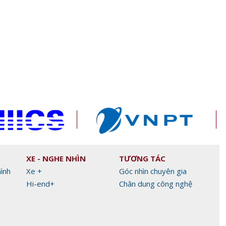
c ra
Cục Thuế chỉ đạo công khai
Phú Thọ xây dựng n
thông tin người nộp thuế trạng
liệu để quản trị du lị
thái 03-06
XE - NGHE NHÌN
TƯƠNG TÁC
hình
Xe +
Góc nhìn chuyên gia
Hi-end+
Chân dung công nghệ