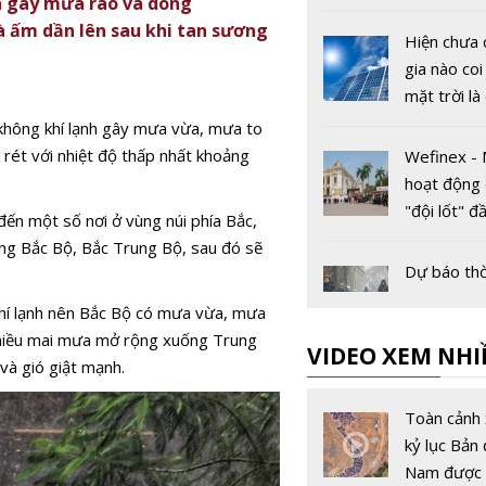
nh gây mưa rào và dông
danh tính li
à ấm dần lên sau khi tan sương
Hiện chưa 
gia nào coi
mặt trời là
thải nguy h
không khí lạnh gây mưa vừa, mưa to
rét với nhiệt độ thấp nhất khoảng
Wefinex - 
hoạt động 
"đội lốt" đầ
ến một số nơi ở vùng núi phía Bắc,
chính trên
ng Bắc Bộ, Bắc Trung Bộ, sau đó sẽ
internet
Dự báo thời
Hà Nội ngà
khí lạnh nên Bắc Bộ có mưa vừa, mưa
11/1: Mưa 
chiều mai mưa mở rộng xuống Trung
VIDEO XEM NHI
do ảnh hư
và gió giật mạnh.
không khí l
Tân Bí thư
tràn về
Khánh Hoà
Toàn cảnh 
mới được 
kỷ lục Bản 
nhiệm là ai
Nam được 