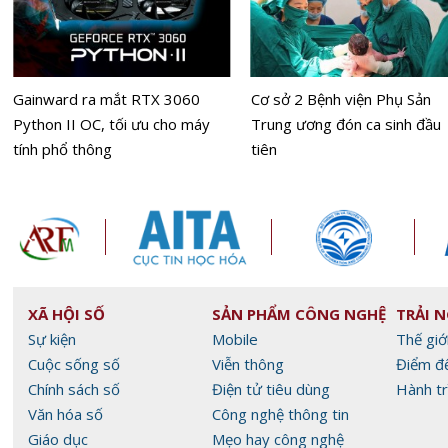
Gainward ra mắt RTX 3060
Cơ sở 2 Bệnh viện Phụ Sản
Python II OC, tối ưu cho máy
Trung ương đón ca sinh đầu
tính phổ thông
tiên
XÃ HỘI SỐ
SẢN PHẨM CÔNG NGHỆ
TRẢI 
Sự kiện
Mobile
Thế giớ
Cuộc sống số
Viễn thông
Điểm đ
Chính sách số
Điện tử tiêu dùng
Hành tr
Văn hóa số
Công nghệ thông tin
Giáo dục
Mẹo hay công nghệ