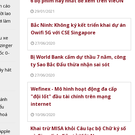
6 bộ phim hay nhất để xem trên VieON
n cáo
29/01/2021
ời lao
ời làm
Bắc Ninh: Không ký kết triển khai dự án
hủ đô
i bán
Owifi 5G với CSE Singapore
Đông
hu dịch
u xe
ng
ịch
27/06/2020
zinger
gần
ốc 0-
Bị World Bank cấm dự thầu 7 năm, công
hưa tới
ty Sao Bắc Đẩu thừa nhận sai sót
ây hát
27/06/2020
Wefinex - Mô hình hoạt động đa cấp
"đội lốt" đầu tài chính trên mạng
Bánh
internet
hính
ểu
uốc
 hoá
10/06/2020
 năm
 nhiều
Khai trừ MISA khỏi Câu lạc bộ Chữ ký số
về nguồn
 Apple