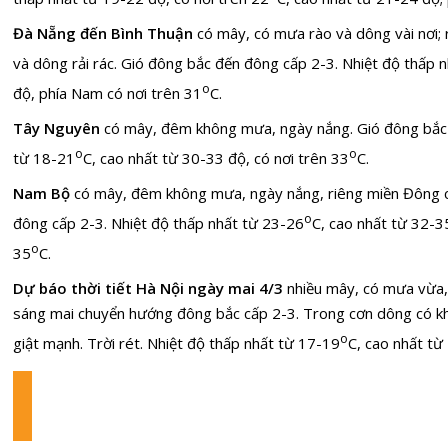
Đà Nẵng đến Bình Thuận
có mây, có mưa rào và dông vài nơi; 
và dông rải rác. Gió đông bắc đến đông cấp 2-3. Nhiệt độ thấp 
o
độ, phía Nam có nơi trên 31
C.
Tây Nguyên
có mây, đêm không mưa, ngày nắng. Gió đông bắc 
o
o
từ 18-21
C, cao nhất từ 30-33 độ, có nơi trên 33
C.
Nam Bộ
có mây, đêm không mưa, ngày nắng, riêng miền Đông c
o
đông cấp 2-3. Nhiệt độ thấp nhất từ 23-26
C, cao nhất từ 32-3
o
35
C.
Dự báo thời tiết Hà Nội
ngày mai 4/3
n
hiều mây, có mưa vừa,
sáng mai chuyển hướng đông bắc cấp 2-3. Trong cơn dông có khả
o
giật mạnh. Trời rét. Nhiệt độ thấp nhất từ 17-19
C, cao nhất từ