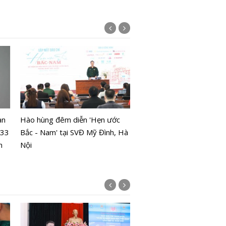
Kiệt sức vì 'hóng drama' 
mạng xã hội
an
Hào hùng đêm diễn 'Hẹn ước
 33
Bắc - Nam' tại SVĐ Mỹ Đình, Hà
n
Nội