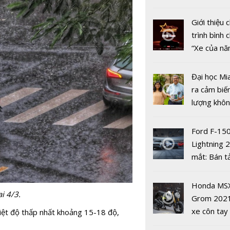
nhiều xe ô 
năm 2022
Giới thiệu
trình bình 
“Xe của n
2022"
Đại học Mi
Dự báo thời
ra cảm biế
Hà Nội ngà
lượng khôn
19/9: Ngày
phát hiện 
mây gây m
19
Ford F-15
một vài nơ
Lightning 
dông lốc
mắt: Bán t
điện giá kh
chưa đến 4
Honda MS
i 4/3.
USD
Grom 202
xe côn tay
hiệt độ thấp nhất khoảng 15-18 độ,
bản đường