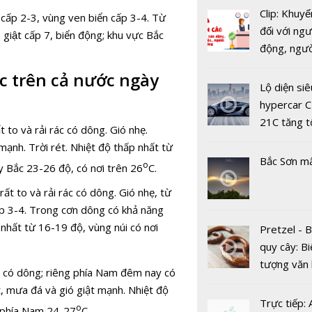
Clip: Khuyế
cấp 2-3, vùng ven biển cấp 3-4. Từ
đối với ngư
iật cấp 7, biển động; khu vực Bắc
động, ngư
Hà Nội - T
việc, ngườ
ực trên cả nước ngày
sáng tạo 
hàng tại k
Lộ diện siê
Nam Á tro
vụ trong d
hypercar C
tương lai 
Covid-19
21C tăng t
to và rải rác có dông. Gió nhẹ.
100km/h c
mạnh. Trời rét. Nhiệt độ thấp nhất từ
2 giây
Bắc Sơn m
o
y Bắc 23-26 độ, có nơi trên 26
C.
t to và rải rác có dông. Gió nhẹ, từ
p 3-4. Trong cơn dông có khả năng
 nhất từ 16-19 độ, vùng núi có nơi
Pretzel - 
Lịch nghỉ c
quy cây: Bi
thức Lễ Q
tượng văn
c có dông; riêng phía Nam đêm nay có
khánh 2/9
châu Âu với
t, mưa đá và gió giật mạnh. Nhiệt độ
2019
tranh cãi 
Trực tiếp:
o
; phía Nam 24-27
C