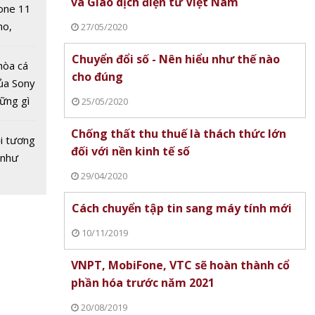
và Giao dịch điện tử Việt Nam
one 11
no,
27/05/2020
 Mỹ
Chuyển đổi số - Nên hiểu như thế nào
hòa cá
cho đúng
ủa Sony
IPHA
hững gì
25/05/2020
Gây
 sống
ũ trên
Chống thất thu thuế là thách thức lớn
ùa hè
i tương
 miền
đối với nền kinh tế số
 như
29/04/2020
Cách chuyển tập tin sang máy tính mới
10/11/2019
VNPT, MobiFone, VTC sẽ hoàn thành cổ
phần hóa trước năm 2021
20/08/2019