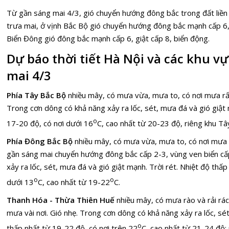
Từ gần sáng mai 4/3, gió chuyển hướng đông bắc trong đất liền 
trưa mai, ở vịnh Bắc Bộ gió chuyển hướng đông bắc mạnh cấp 6, g
Biển Đông gió đông bắc mạnh cấp 6, giật cấp 8, biển động.
Dự báo thời tiết Hà Nội và các khu v
mai 4/3
Phía Tây Bắc Bộ
nhiều mây, có mưa vừa, mưa to, có nơi mưa rất 
Trong cơn dông có khả năng xảy ra lốc, sét, mưa đá và gió giật 
o
17-20 độ, có nơi dưới 16
C, cao nhất từ 20-23 độ, riêng khu Tâ
Phía Đông Bắc Bộ
nhiều mây, có mưa vừa, mưa to, có nơi mưa rấ
gần sáng mai chuyển hướng đông bắc cấp 2-3, vùng ven biển cấ
xảy ra lốc, sét, mưa đá và gió giật mạnh. Trời rét. Nhiệt độ thấp
o
o
dưới 13
C, cao nhất từ 19-22
C.
Thanh Hóa - Thừa Thiên Huế
nhiều mây, có mưa rào và rải rá
mưa vài nơi. Gió nhẹ. Trong cơn dông có khả năng xảy ra lốc, sé
o
thấp nhất từ 19-22 độ, có nơi trên 22
C, cao nhất từ 21-24 độ