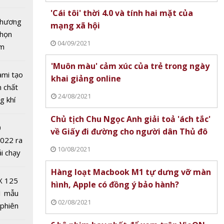
tô nhất
'Cái tôi' thời 4.0 và tính hai mặt của
 chương
mạng xã hội
chọn
04/09/2021
ăm
'Muôn màu' cảm xúc của trẻ trong ngày
ami tạo
khai giảng online
 tiết
n chất
24/08/2021
y mai
g khí
 nhiêu
Covid-
Chủ tịch Chu Ngọc Anh giải toả 'ách tắc'
ưa rào
0
về Giấy đi đường cho người dân Thủ đô
i kèm
2022 ra
10/08/2021
ải chạy
ởi điểm
Hàng loạt Macbook M1 tự dưng vỡ màn
0 nghìn
X 125
hình, Apple có đồng ý bảo hành?
1 mẫu
02/08/2021
 phiên
 đua