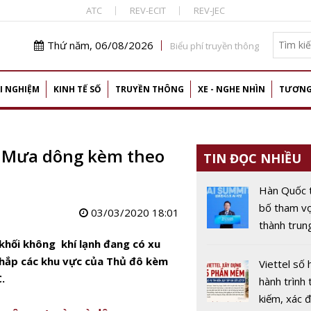
ATC
REV-ECIT
REV-JEC
Thứ năm, 06/08/2026
Biểu phí truyền thông
I NGHIỆM
KINH TẾ SỐ
TRUYỀN THÔNG
XE - NGHE NHÌN
TƯƠNG
3: Mưa dông kèm theo
TIN ĐỌC NHIỀU
Hàn Quốc 
bố tham v
03/03/2020 18:01
thành trun
AI toàn cầ
 khối không khí lạnh đang có xu
hắp các khu vực của Thủ đô kèm
Viettel số 
.
hành trình 
kiếm, xác đ