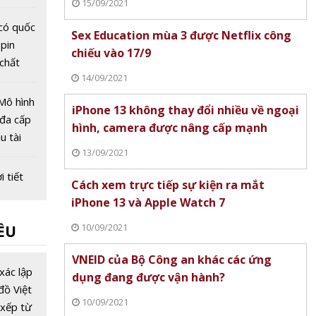
15/09/2021
ệt sĩ
có quốc
Sex Education mùa 3 được Netflix công
 pin
chiếu vào 17/9
 chất
14/09/2021
ại
Mô hình
iPhone 13 không thay đổi nhiều về ngoại
đa cấp
hình, camera được nâng cấp mạnh
u tài
13/09/2021
 mạng
 tiết
Cách xem trực tiếp sự kiện ra mắt
y mai
iPhone 13 và Apple Watch 7
vài nơi
10/09/2021
ỀU
ởng của
ạnh
 Tỉnh uỷ
VNEID của Bộ Công an khác các ứng
 vừa
xác lập
dụng đang được vận hành?
bổ
đồ Việt
10/09/2021
?
xếp từ