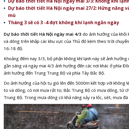
Dự báo thời tiết Hà Nội ngày mai 3/3: Không khí lạ
Dự báo thời tiết Hà Nội ngày mai 27/2: Hửng nắng v
mù
Tháng 3 sẽ có 3 -4 đợt không khí lạnh ngắn ngày
Dự báo thời tiết Hà Nội ngày mai 4/3
do ảnh hưởng của khối 
và dông trên khắp các khu vực của Thủ đô kèm theo trời chuyển 
16-18 độ.
Khoảng đêm nay 3/3, bộ phận không khí lạnh này sẽ ảnh hưởng đ
gần sáng và ngày mai 4/3 ảnh hưởng đến các nơi khác ở phía Đô
ảnh hưởng đến Trung Trung Bộ và phía Tây Bắc Bộ.
Do ảnh hưởng của hội tụ gió lên đến 5000m kết hợp với không 
to và dông, có nơi mưa rất to; Bắc Trung Bộ có mưa dông, từ 
Trung Bộ. Trong mưa dông có khả năng xảy ra lốc, sét, mưa đá 