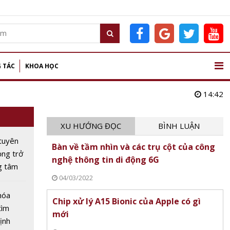
 TÁC
KHOA HỌC
14:42
XU HƯỚNG ĐỌC
BÌNH LUẬN
tuyên
Bàn về tầm nhìn và các trụ cột của công
ọng trở
nghệ thông tin di động 6G
g tâm
04/03/2022
u
hóa
Chip xử lý A15 Bionic của Apple có gì
tìm
mới
ịnh