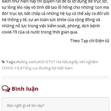
bách như hiện nay thì quyền rất dễ bị lợi dụng để trục lợi’,
sự lỏng lẻo này vô tình đã tạo lỗ hổng cho những ‘con ma
đói’ trục lợi, bất chấp cả những hệ lụy có thể xảy ra đối với
hệ thống y tế, sự an toàn sức khỏe của cộng đồng và
những nỗ lực trong việc kiểm soát, phòng, dịch bệnh
covid-19 của cả nước trong thời gian qua.
Theo Tạp chí Điện tử
Tags:
#luồng xanh
,
#Sở GTVT Hà Nội
,
#giấy xét nghiệm
COVID-19
,
#Tổng cục Đường bộ Việt Nam
Bình luận