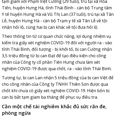
tạm giam với Phạm Việt Cường (29 tuổi), trú tại xã Hòa
Tiến, huyện Hưng Hà, tỉnh Thái Bình - cán bộ Trung tâm
Y tế huyện Hưng Hà và Vũ Thị Lan (37 tuổi), trú tại xã Tân
Lễ, huyện Hưng Hà - cán bộ Trạm y tế xã Tân Lễ về tội
nhận hối lộ, cùng hai bị can khác về tội đưa hối lộ.
Theo thông tin từ cơ quan chức năng, lợi dụng nhiệm vụ
kiểm tra giấy xét nghiệm COVID-19 đối với người ra - vào
tỉnh Thái Bình, đối tượng - bị khởi tố, bị can Cường nhận
3,5 triệu đồng từ bị can Đạt để tạo điều kiện cho công
nhân của Công ty cổ phần Tiên Hưng chưa làm xét
nghiệm COVID-19 được qua chốt, ra - vào tỉnh Thái Bình.
Tương tự, bị can Lan nhận 5 triệu đồng của bị can Việt để
cho công nhân của Công ty TNHH Thiên Sơn được qua
chốt khi chưa có giấy xét nghiệm COVID-19. Hiện bốn bị
can bị bắt tạm giam ba tháng để phục vụ điều tra.
Cần một chế tài nghiêm khắc đủ sức răn đe,
phòng ngừa