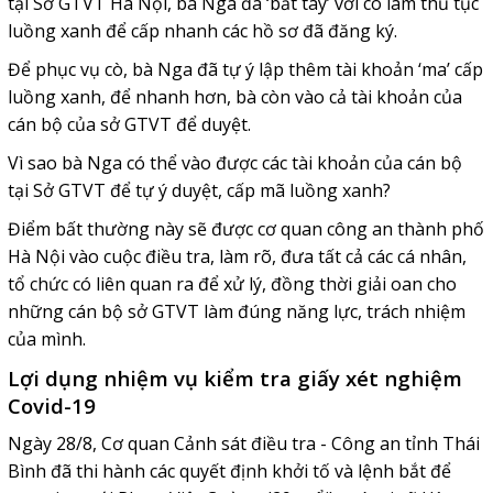
tại Sở GTVT Hà Nội, bà Nga đã ‘bắt tay’ với cò làm thủ tục
luồng xanh để cấp nhanh các hồ sơ đã đăng ký.
Để phục vụ cò, bà Nga đã tự ý lập thêm tài khoản ‘ma’ cấp
luồng xanh, để nhanh hơn, bà còn vào cả tài khoản của
cán bộ của sở GTVT để duyệt.
Vì sao bà Nga có thể vào được các tài khoản của cán bộ
tại Sở GTVT để tự ý duyệt, cấp mã luồng xanh?
Điểm bất thường này sẽ được cơ quan công an thành phố
Hà Nội vào cuộc điều tra, làm rõ, đưa tất cả các cá nhân,
tổ chức có liên quan ra để xử lý, đồng thời giải oan cho
những cán bộ sở GTVT làm đúng năng lực, trách nhiệm
của mình.
Lợi dụng nhiệm vụ kiểm tra giấy xét nghiệm
Covid-19
Ngày 28/8, Cơ quan Cảnh sát điều tra - Công an tỉnh Thái
Bình đã thi hành các quyết định khởi tố và lệnh bắt để