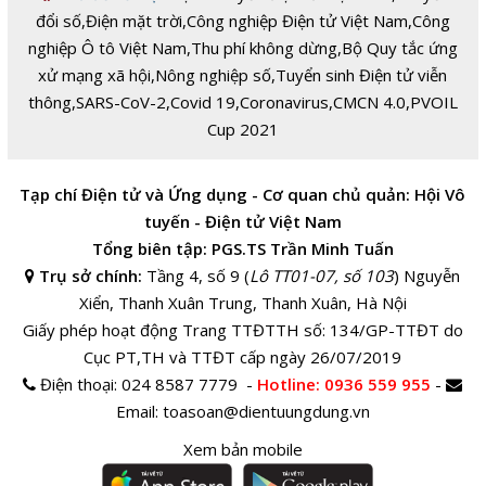
đổi số
,
Điện mặt trời
,
Công nghiệp Điện tử Việt Nam
,
Công
nghiệp Ô tô Việt Nam
,
Thu phí không dừng
,
Bộ Quy tắc ứng
xử mạng xã hội
,
Nông nghiệp số
,
Tuyển sinh Điện tử viễn
thông
,
SARS-CoV-2
,
Covid 19
,
Coronavirus
,
CMCN 4.0
,
PVOIL
Cup 2021
Tạp chí Điện tử và Ứng dụng - Cơ quan chủ quản: Hội Vô
tuyến - Điện tử Việt Nam
Tổng biên tập: PGS.TS Trần Minh Tuấn
Trụ sở chính:
Tầng 4, số 9 (
Lô TT01-07, số 103
) Nguyễn
Xiển, Thanh Xuân Trung, Thanh Xuân, Hà Nội
Giấy phép hoạt động Trang TTĐTTH số: 134/GP-TTĐT do
Cục PT,TH và TTĐT cấp ngày 26/07/2019
Điện thoại:
024 8587 7779 -
Hotline
: 0936 559 955
-
Email:
toasoan@dientuungdung.vn
Xem bản mobile