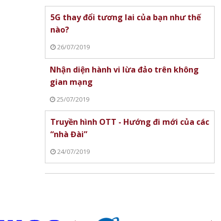
Xiaomi ra mắt REDMI 17 Series
Làm chủ AI Agent, d
chính thức ra mắt, giá từ 5,5
tương lai xuất khẩu 
5G thay đổi tương lai của bạn như thế
triệu đồng
Alibaba.com
nào?
26/07/2019
Nhận diện hành vi lừa đảo trên không
gian mạng
25/07/2019
Truyền hình OTT - Hướng đi mới của các
“nhà Đài”
24/07/2019