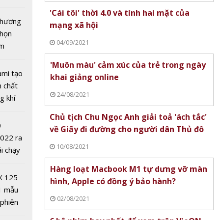
xe cần
tô nhất
'Cái tôi' thời 4.0 và tính hai mặt của
 chương
mạng xã hội
chọn
04/09/2021
ăm
'Muôn màu' cảm xúc của trẻ trong ngày
ami tạo
khai giảng online
n chất
24/08/2021
g khí
otor
Covid-
Chủ tịch Chu Ngọc Anh giải toả 'ách tắc'
: Dòng
0
về Giấy đi đường cho người dân Thủ đô
ó gì đặc
2022 ra
10/08/2021
ải chạy
ởi điểm
Hàng loạt Macbook M1 tự dưng vỡ màn
0 nghìn
X 125
hình, Apple có đồng ý bảo hành?
1 mẫu
02/08/2021
 phiên
 đua