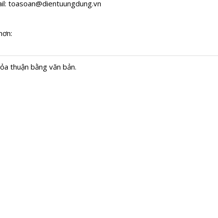
il:
toasoan@dientuungdung.vn
hơn:
hỏa thuận bằng văn bản.