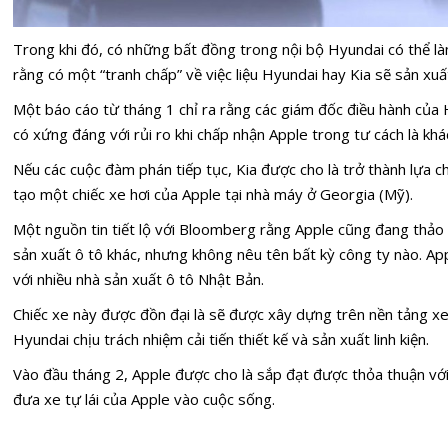
Trong khi đó, có những bất đồng trong nội bộ Hyundai có thể là
rằng có một “tranh chấp” về việc liệu Hyundai hay Kia sẽ sản xuấ
Một báo cáo từ tháng 1 chỉ ra rằng các giám đốc điều hành của
có xứng đáng với rủi ro khi chấp nhận Apple trong tư cách là kh
Nếu các cuộc đàm phán tiếp tục, Kia được cho là trở thành lựa c
tạo một chiếc xe hơi của Apple tại nhà máy ở Georgia (Mỹ).
Một nguồn tin tiết lộ với Bloomberg rằng Apple cũng đang thảo 
sản xuất ô tô khác, nhưng không nêu tên bất kỳ công ty nào. A
với nhiều nhà sản xuất ô tô Nhật Bản.
Chiếc xe này được đồn đại là sẽ được xây dựng trên nền tảng x
Hyundai chịu trách nhiệm cải tiến thiết kế và sản xuất linh kiện.
Vào đầu tháng 2, Apple được cho là sắp đạt được thỏa thuận với
đưa xe tự lái của Apple vào cuộc sống.