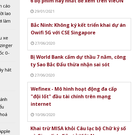
6 bộ phim hay nhất để xem trên VieON
n cáo
 T&T
29/01/2021
ời lao
 tổ
ời làm
g trình
Bắc Ninh: Không ký kết triển khai dự án
i bán
m xe
Owifi 5G với CSE Singapore
hu dịch
u xe
ịch
27/06/2020
zinger
ốc 0-
Bị World Bank cấm dự thầu 7 năm, công
hưa tới
ty Sao Bắc Đẩu thừa nhận sai sót
ây hát
27/06/2020
tranh
Wefinex - Mô hình hoạt động đa cấp
a
"đội lốt" đầu tài chính trên mạng
Bánh
ới
internet
ểu
citer
 hoá
àng
10/06/2020
 nhiều
Khai trừ MISA khỏi Câu lạc bộ Chữ ký số
về nguồn
 Apple