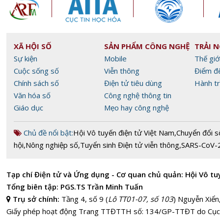
XÃ HỘI SỐ
SẢN PHẨM CÔNG NGHỆ
TRẢI 
Sự kiện
Mobile
Thế giớ
Cuộc sống số
Viễn thông
Điểm đ
Chính sách số
Điện tử tiêu dùng
Hành tr
Văn hóa số
Công nghệ thông tin
Giáo dục
Mẹo hay công nghệ
Chủ đề nổi bật:
Hội Vô tuyến điện tử Việt Nam
,
Chuyển đổi s
hội
,
Nông nghiệp số
,
Tuyển sinh Điện tử viễn thông
,
SARS-CoV-
Tạp chí Điện tử và Ứng dụng - Cơ quan chủ quản: Hội Vô tu
Tổng biên tập: PGS.TS Trần Minh Tuấn
Trụ sở chính:
Tầng 4, số 9 (
Lô TT01-07, số 103
) Nguyễn Xiển
Giấy phép hoạt động Trang TTĐTTH số: 134/GP-TTĐT do Cục