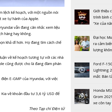
nghiệm lái 
nhiều xe ô 
biết
năm 2022
Giới thiệu
m lệch kế hoạch, với một nguồn nói
trình bình 
t xe tự hành của Apple.
“Xe của n
 Hyundai vẫn đang cân nhắc xem liệu
2022"
ách hàng hay không.
Đại học Mi
họn khả dĩ hơn. Họ đang tìm cách chế
ra cảm biế
lượng khôn
Vietnam M
phát hiện 
luận về kế hoạch tương tự với các nhà
Show 2019
19
pple cũng được cho là đang đàm phán
Ford F-15
xe Volvo c
Lightning 
biệt
mắt: Bán t
e điện E-GMP của Hyundai, với việc
điện giá kh
chưa đến 4
Honda MS
 Kia về khoản đầu tư 3,6 tỷ USD để
USD
Grom 202
xe côn tay
Theo Tạp chí Điện tử
bản đường