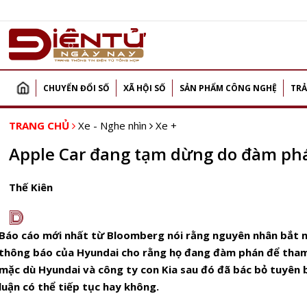
CHUYỂN ĐỔI SỐ
XÃ HỘI SỐ
SẢN PHẨM CÔNG NGHỆ
TRẢ
TRANG CHỦ
Xe - Nghe nhìn
Xe +
Apple Car đang tạm dừng do đàm phán
Thế Kiên
D
Báo cáo mới nhất từ Bloomberg nói rằng nguyên nhân bắt n
thông báo của Hyundai cho rằng họ đang đàm phán để tham g
mặc dù Hyundai và công ty con Kia sau đó đã bác bỏ tuyên b
luận có thể tiếp tục hay không.