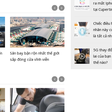
gốc
ra mắt Iph
tại Cuperti
California,
Chiếc điều 
nhân này c
là tất cả n
Range Rover SV Ultra: Kh
bạn cần để
HONDA C
xe sang trở thành phòng
sót qua m
ExMotion:
5G thay đổ
ển
Sân bay bận rộn nhất thế giới
nhạc di động
nóng nực
xứng đáng
lai của bạn
sắp đóng cửa vĩnh viễn
triệu đồng
thế nào?
Bộ Y tế chưa cấp phép l