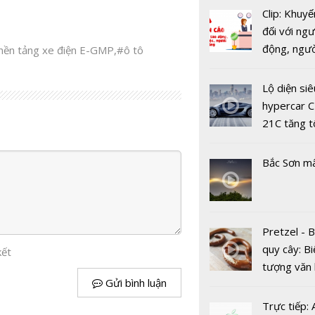
Clip: Khuyế
Mitsubishi
đối với ngư
Hải Dương
động, ngư
nền tảng xe điện E-GMP
,
#ô tô
chức chươn
việc, ngườ
trải nghiệ
hàng tại k
Lộ diện siê
mới
vụ trong d
hypercar C
Covid-19
21C tăng t
100km/h c
2 giây
Bắc Sơn m
Cuộc cạnh 
giữa Hond
Pretzel - 
Winner X v
quy cây: Bi
Yamaha Ex
kết
tượng văn
RC ngày c
Gửi bình luận
châu Âu với
khốc liệt
tranh cãi 
Trực tiếp: