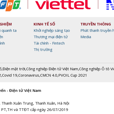
NGHIỆM
KINH TẾ SỐ
TRUYỀN THÔNG
i quanh ta
Khởi nghiệp sáng tạo
Phát thanh truyền 
ến
Thương mại điện tử
Media
ình
Tài chính - Fintech
Thị trường
ố
,
Điện mặt trời
,
Công nghiệp Điện tử Việt Nam
,
Công nghiệp Ô tô V
2
,
Covid 19
,
Coronavirus
,
CMCN 4.0
,
PVOIL Cup 2021
yến - Điện tử Việt Nam
, Thanh Xuân Trung, Thanh Xuân, Hà Nội
 PT,TH và TTĐT cấp ngày 26/07/2019