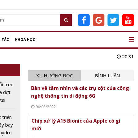
 TÁC
KHOA HỌC
20:31
XU HƯỚNG ĐỌC
BÌNH LUẬN
ỗi treo
Bàn về tầm nhìn và các trụ cột của công
ữa đợt
nghệ thông tin di động 6G
tại
04/03/2022
c
 triển
Chip xử lý A15 Bionic của Apple có gì
áy bay
mới
 hydro