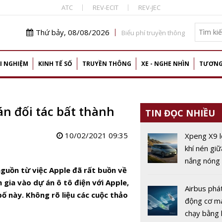
ATC
REV-ECIT
REV-JEC
Thứ bảy, 08/08/2026
Biểu phí truyền thông
I NGHIỆM
KINH TẾ SỐ
TRUYỀN THÔNG
XE - NGHE NHÌN
TƯƠNG
 đối tác bất thành
TIN ĐỌC NHIỀU
10/02/2021 09:35
Xpeng X9 l
khí nén gi
nắng nóng 
guồn từ việc Apple đã rất buồn về
Trung Quố
ia vào dự án ô tô điện với Apple,
Airbus phát
ố này. Không rõ liệu các cuộc thảo
động cơ m
chạy bằng