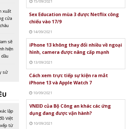
15/09/2021
ên thế
n xuất
Sex Education mùa 3 được Netflix công
ng cửa
chiếu vào 17/9
 châu
14/09/2021
 COVID-
Nam sẽ
iPhone 13 không thay đổi nhiều về ngoại
ình hiện
hình, camera được nâng cấp mạnh
ỉ dầu
13/09/2021
ng kiểm
 16/3
y sử
Cách xem trực tiếp sự kiện ra mắt
không
iPhone 13 và Apple Watch 7
kế bị
10/09/2021
ỀU
ế nào?
oàn:
VNEID của Bộ Công an khác các ứng
ân đèn
xác lập
dụng đang được vận hành?
ô tô
đồ Việt
10/09/2021
nh
xếp từ