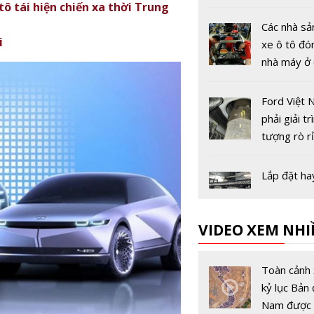
đầu tiên tr
ô tái hiện chiến xa thời Trung
giới
Các nhà sả
i
xe ô tô đó
nhà máy ở
Âu vì dịch
19
Ford Việt 
phải giải tr
tượng rò r
với Cục Đă
trước ngày
Lắp đặt ha
dụng đèn 
đúng thiết 
VIDEO XEM NHI
xử phạt th
Lái xe an t
Nguyên nh
Toàn cảnh 
báo phanh 
kỷ lục Bản 
sáng và ki
Nam được 