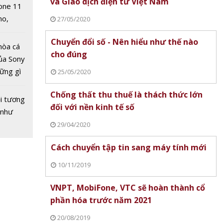
và Giao dịch điện tử Việt Nam
one 11
no,
27/05/2020
 Mỹ
Chuyển đổi số - Nên hiểu như thế nào
hòa cá
cho đúng
ủa Sony
hững gì
25/05/2020
i cabin
Ford Mustang Mach-E có mức
SUV Baojun Yunhai 
 sống
B150R
 hòa
giá mới, 1.699.000.000 đồng
ký bảo hộ công nghiệp
Chống thất thu thuế là thách thức lớn
ùa hè
 Có
i tương
Nam
đối với nền kinh tế số
 105
 như
?
29/04/2020
Cách chuyển tập tin sang máy tính mới
10/11/2019
VNPT, MobiFone, VTC sẽ hoàn thành cổ
phần hóa trước năm 2021
àm đẹp
20/08/2019