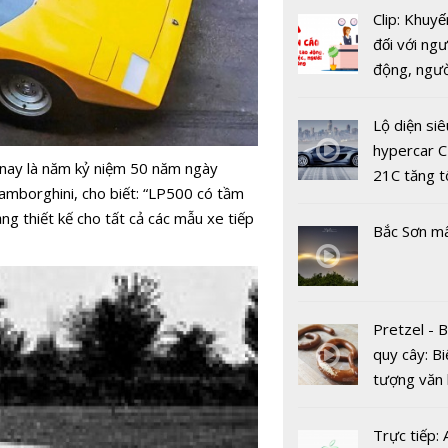
Clip: Khuyế
đối với ngư
Mitsubishi
động, ngư
Hải Dương
việc, ngườ
chức chươn
hàng tại k
Lộ diện siê
trải nghiệ
vụ trong d
hypercar C
mới
m nay là năm kỷ niệm 50 năm ngày
Covid-19
21C tăng t
amborghini, cho biết: “LP500 có tầm
100km/h c
ng thiết kế cho tất cả các mẫu xe tiếp
2 giây
Bắc Sơn m
Cuộc cạnh 
Pretzel - 
giữa Hond
quy cây: Bi
Winner X v
tượng văn
Yamaha Ex
châu Âu với
RC ngày c
tranh cãi 
khốc liệt
Trực tiếp: