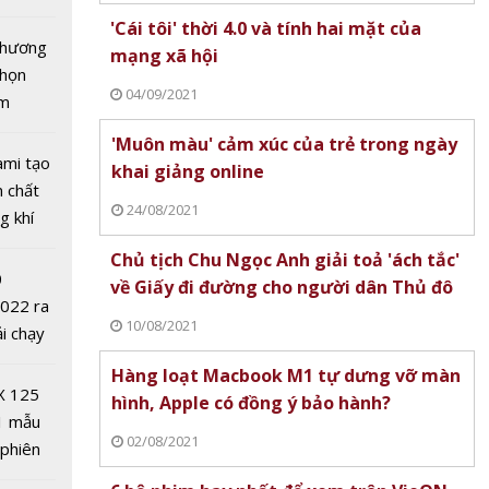
tô nhất
'Cái tôi' thời 4.0 và tính hai mặt của
 chương
mạng xã hội
chọn
04/09/2021
ăm
'Muôn màu' cảm xúc của trẻ trong ngày
ami tạo
khai giảng online
50
n chất
 2020
24/08/2021
g khí
 đổi về
Covid-
 và
Chủ tịch Chu Ngọc Anh giải toả 'ách tắc'
0
àng đầu
về Giấy đi đường cho người dân Thủ đô
2022 ra
10/08/2021
ải chạy
ởi điểm
Hàng loạt Macbook M1 tự dưng vỡ màn
0 nghìn
X 125
hình, Apple có đồng ý bảo hành?
1 mẫu
02/08/2021
 phiên
 đua