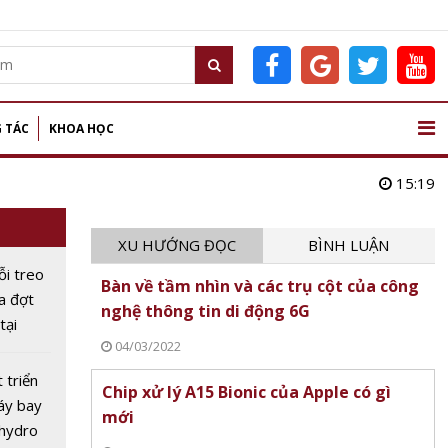
 TÁC
KHOA HỌC
15:19
XU HƯỚNG ĐỌC
BÌNH LUẬN
ỗi treo
Bàn về tầm nhìn và các trụ cột của công
ữa đợt
nghệ thông tin di động 6G
tại
04/03/2022
c
 triển
Chip xử lý A15 Bionic của Apple có gì
áy bay
mới
 hydro