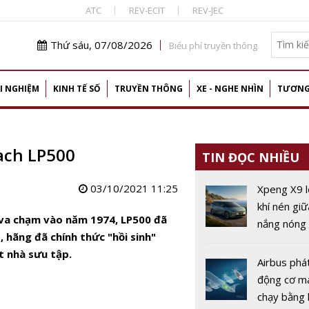
ATC
REV-ECIT
REV-JEC
Thứ sáu, 07/08/2026
Biểu phí truyền thông
I NGHIỆM
KINH TẾ SỐ
TRUYỀN THÔNG
XE - NGHE NHÌN
TƯƠNG
tach LP500
TIN ĐỌC NHIỀU
03/10/2021 11:25
Xpeng X9 l
khí nén gi
 va chạm vào năm 1974, LP500 đã
nắng nóng 
 hãng đã chính thức "hồi sinh"
Trung Quố
t nhà sưu tập.
Airbus phát
động cơ m
chạy bằng