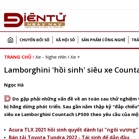
CHUYỂN ĐỔI SỐ
XÃ HỘI SỐ
SẢN PHẨM CÔNG NGHỆ
TRẢ
TRANG CHỦ
Xe - Nghe nhìn
Xe +
Lamborghini 'hồi sinh' siêu xe Coun
Ngọc Hà
D
Do gặp phải những vấn đề về an toàn sau thử nghiệm
bị hãng dừng phát triển. Sau gần năm thập kỷ "đắp chiếu",
siêu xe Lamborghini Countach LP500 theo yêu cầu của mộ
Acura TLX 2021 hồi sinh quyết dành lại "ngôi vương"
Bán tải Toyota Tundra 2022 - Tái sinh để dẫn đầu