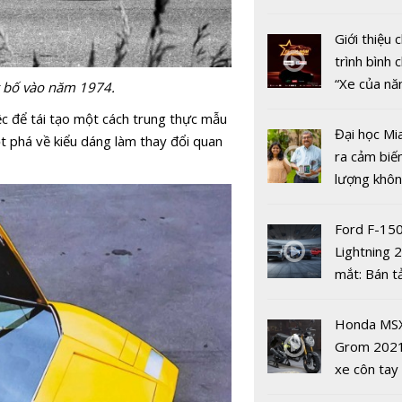
nhiều xe ô 
năm 2022
Giới thiệu
trình bình 
“Xe của n
 bố vào năm 1974.
2022"
ệc để tái tạo một cách trung thực mẫu
Đại học Mi
t phá về kiểu dáng làm thay đổi quan
Infiniti QX
ra cảm biế
phiên bản
lượng khôn
những thay
phát hiện 
công nghệ
19
Ford F-15
trang bị h
Lightning 
mắt: Bán t
điện giá kh
chưa đến 4
Honda MS
USD
Grom 202
xe côn tay
bản đường