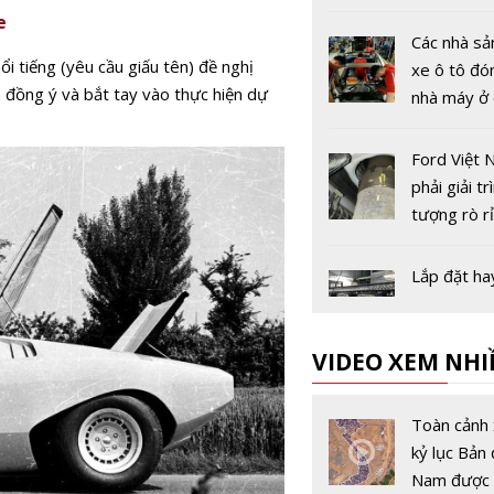
đầu tiên tr
e
giới
Các nhà sả
i tiếng (yêu cầu giấu tên) đề nghị
xe ô tô đó
đồng ý và bắt tay vào thực hiện dự
nhà máy ở
Âu vì dịch
19
Ford Việt 
phải giải tr
tượng rò r
với Cục Đă
trước ngày
Lắp đặt ha
dụng đèn 
đúng thiết 
VIDEO XEM NHI
xử phạt th
Vietnam M
Show 2019
Toàn cảnh 
xe Volvo c
kỷ lục Bản 
biệt
Nam được 