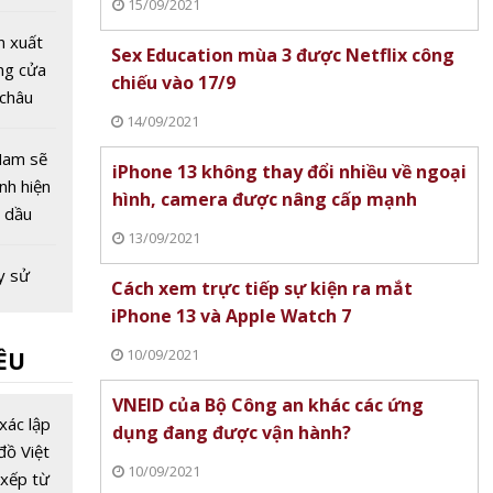
15/09/2021
ên thế
n xuất
Sex Education mùa 3 được Netflix công
ng cửa
chiếu vào 17/9
 châu
14/09/2021
 COVID-
Nam sẽ
iPhone 13 không thay đổi nhiều về ngoại
ình hiện
hình, camera được nâng cấp mạnh
ỉ dầu
13/09/2021
ng kiểm
 16/3
y sử
Cách xem trực tiếp sự kiện ra mắt
không
iPhone 13 và Apple Watch 7
kế bị
10/09/2021
ỀU
ế nào?
otor
VNEID của Bộ Công an khác các ứng
: Dòng
xác lập
dụng đang được vận hành?
ó gì đặc
đồ Việt
10/09/2021
xếp từ