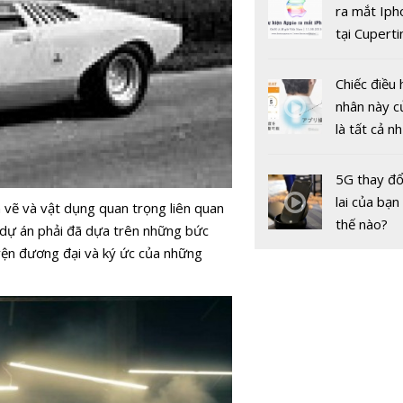
gốc
ra mắt Iph
tại Cuperti
California,
Chiếc điều 
nhân này c
là tất cả n
bạn cần để
sót qua m
HONDA C
5G thay đổ
nóng nực
ExMotion:
lai của bạn
n vẽ và vật dụng quan trọng liên quan
xứng đáng
thế nào?
 dự án phải đã dựa trên những bức
triệu đồng
uyện đương đại và ký ức của những