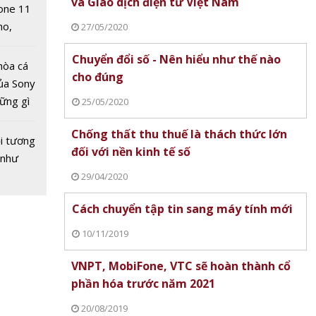
và Giao dịch điện tử Việt Nam
one 11
no,
27/05/2020
 Mỹ
Chuyển đổi số - Nên hiểu như thế nào
hòa cá
cho đúng
ủa Sony
hững gì
25/05/2020
 sống
Chống thất thu thuế là thách thức lớn
ùa hè
B150R
i tương
đối với nền kinh tế số
 Có
 như
 105
29/04/2020
?
Cách chuyển tập tin sang máy tính mới
10/11/2019
VNPT, MobiFone, VTC sẽ hoàn thành cổ
phần hóa trước năm 2021
20/08/2019