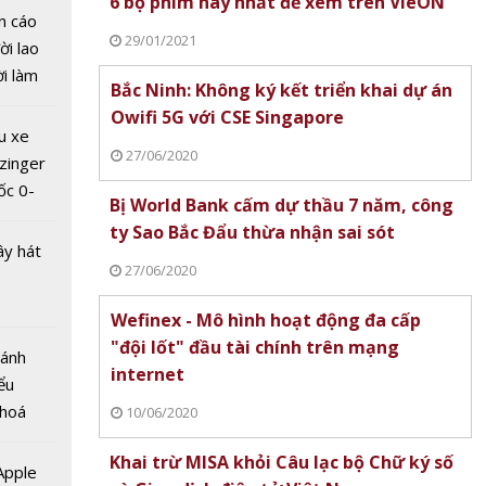
6 bộ phim hay nhất để xem trên VieON
n cáo
29/01/2021
ời lao
 T&T
ời làm
 tổ
Bắc Ninh: Không ký kết triển khai dự án
i bán
g trình
Owifi 5G với CSE Singapore
hu dịch
u xe
m xe
ịch
27/06/2020
zinger
ốc 0-
Bị World Bank cấm dự thầu 7 năm, công
hưa tới
ty Sao Bắc Đẩu thừa nhận sai sót
ây hát
27/06/2020
Wefinex - Mô hình hoạt động đa cấp
tranh
"đội lốt" đầu tài chính trên mạng
Bánh
a
internet
ểu
ới
 hoá
citer
10/06/2020
 nhiều
àng
Khai trừ MISA khỏi Câu lạc bộ Chữ ký số
về nguồn
 Apple