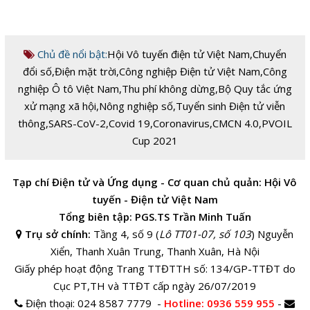
Chủ đề nổi bật:
Hội Vô tuyến điện tử Việt Nam
,
Chuyển
đổi số
,
Điện mặt trời
,
Công nghiệp Điện tử Việt Nam
,
Công
nghiệp Ô tô Việt Nam
,
Thu phí không dừng
,
Bộ Quy tắc ứng
xử mạng xã hội
,
Nông nghiệp số
,
Tuyển sinh Điện tử viễn
thông
,
SARS-CoV-2
,
Covid 19
,
Coronavirus
,
CMCN 4.0
,
PVOIL
Cup 2021
Tạp chí Điện tử và Ứng dụng - Cơ quan chủ quản: Hội Vô
tuyến - Điện tử Việt Nam
Tổng biên tập: PGS.TS Trần Minh Tuấn
Trụ sở chính:
Tầng 4, số 9 (
Lô TT01-07, số 103
) Nguyễn
Xiển, Thanh Xuân Trung, Thanh Xuân, Hà Nội
Giấy phép hoạt động Trang TTĐTTH số: 134/GP-TTĐT do
Cục PT,TH và TTĐT cấp ngày 26/07/2019
Điện thoại:
024 8587 7779 -
Hotline
: 0936 559 955
-