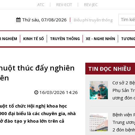
ATC
REV-ECIT
REV-JEC
Thứ sáu, 07/08/2026
Biểu phí truyền thông
I NGHIỆM
KINH TẾ SỐ
TRUYỀN THÔNG
XE - NGHE NHÌN
TƯƠNG
huột thúc đẩy nghiên
TIN ĐỌC NHIỀU
iên
Cơ sở 2 Bệ
Phụ Sản T
16/03/2026 14:26
ương đón c
đầu tiên
uột tổ chức Hội nghị khoa học
0 đại biểu là các chuyên gia, nhà
Bệnh viện 
sở đào tạo y khoa lớn trên cả
Trung ươn
2 đón bệnh