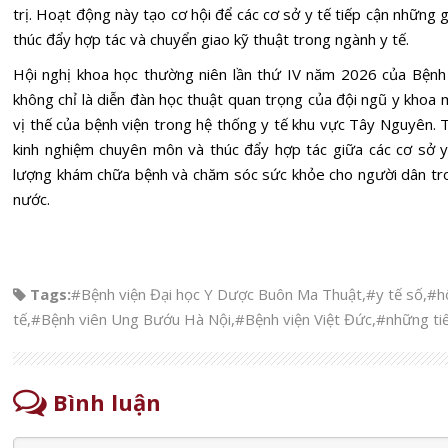
trị. Hoạt động này tạo cơ hội để các cơ sở y tế tiếp cận những g
thúc đẩy hợp tác và chuyển giao kỹ thuật trong ngành y tế.
Hội nghị khoa học thường niên lần thứ IV năm 2026 của Bện
không chỉ là diễn đàn học thuật quan trọng của đội ngũ y khoa 
vị thế của bệnh viện trong hệ thống y tế khu vực Tây Nguyên. Th
kinh nghiệm chuyên môn và thúc đẩy hợp tác giữa các cơ sở y
lượng khám chữa bệnh và chăm sóc sức khỏe cho người dân tro
nước.
Tags:
#Bệnh viện Đại học Y Dược Buôn Ma Thuật
,
#y tế số
,
#hộ
tế
,
#Bệnh viên Ung Bướu Hà Nội
,
#Bệnh viện Việt Đức
,
#những tiế
Bình luận