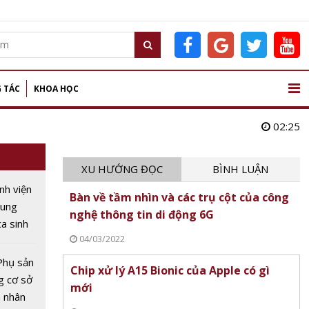
 TÁC
KHOA HỌC
02:25
XU HƯỚNG ĐỌC
BÌNH LUẬN
nh viện
Bàn về tầm nhìn và các trụ cột của công
rung
nghệ thông tin di động 6G
a sinh
04/03/2022
Phụ sản
Chip xử lý A15 Bionic của Apple có gì
g cơ sở
mới
 nhân