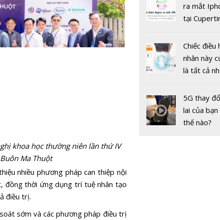
gốc
ra mắt Iph
tại Cuperti
Vụ 18 trẻ 
California,
bị tiêm nh
Chiếc điều 
vacicne Co
nhân này c
Sở Y tế Hà
là tất cả n
họp Hội đ
bạn cần để
chuyên mô
sót qua m
5G thay đổ
nóng nực
lai của bạn
thế nào?
nghị khoa học thường niên lần thứ IV
 Buôn Ma Thuột
 thiệu nhiều phương pháp can thiệp nội
ệt, đồng thời ứng dụng trí tuệ nhân tạo
 điều trị.
 soát sớm và các phương pháp điều trị
Hình mẫu 