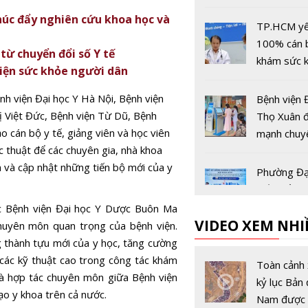
từ ngày 4/
húc đẩy nghiên cứu khoa học và
TP.HCM yê
100% cán 
ừ chuyển đổi số Y tế
khám sức 
diện sức khỏe người dân
trước 31/
ệnh viện Đại học Y Hà Nội, Bệnh viện
Bệnh viện 
 Việt Đức, Bệnh viện Từ Dũ, Bệnh
Thọ Xuân 
cán bộ y tế, giảng viên và học viên
mạnh chuy
c thuật để các chuyên gia, nhà khoa
số, nâng c
n và cập nhật những tiến bộ mới của y
lượng khá
Phường Đạ
bệnh
mắt 'Sổ tay
số', hỗ trợ
ốc Bệnh viện Đại học Y Dược Buôn Ma
VIDEO XEM NHI
dân đăng 
chuyên môn quan trọng của bệnh viện.
sức khỏe t
g thành tựu mới của y học, tăng cường
Vietnam
tuyến
 các kỹ thuật cao trong công tác khám
Mediphar
Toàn cảnh 
và hợp tác chuyên môn giữa Bệnh viện
2025: Trìn
kỷ lục Bản 
ạo y khoa trên cả nước.
công nghệ 
Nam được 