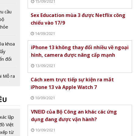
15/09/2021
8
u cầu
Sex Education mùa 3 được Netflix công
bộ
chiếu vào 17/9
khỏe
14/09/2021
10
Đa khoa
iPhone 13 không thay đổi nhiều về ngoại
đẩy
hình, camera được nâng cấp mạnh
ển đổi
13/09/2021
hất
m chữa
i Mỗ ra
Cách xem trực tiếp sự kiện ra mắt
 y tế
iPhone 13 và Apple Watch 7
 người
10/09/2021
ỀU
ký khám
rực
VNEID của Bộ Công an khác các ứng
m Expo
xác lập
dụng đang được vận hành?
h diễn
đồ Việt
10/09/2021
AI và
xếp từ