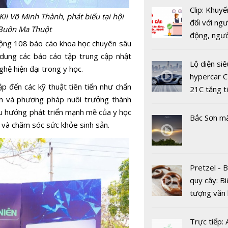
Clip: Khuyế
II Võ Minh Thành, phát biểu tại hội
đối với ngư
 Buôn Ma Thuột
động, ngư
 cộng 108 báo cáo khoa học chuyên sâu
việc, ngườ
 dung các báo cáo tập trung cập nhật
hàng tại k
Lộ diện siê
hệ hiện đại trong y học.
Các nhà kh
vụ trong d
hypercar C
phát hiện 
Covid-19
ập đến các kỹ thuật tiên tiến như chẩn
21C tăng t
mới trong 
sản và phương pháp nuôi trưởng thành
100km/h c
người để du
xu hướng phát triển mạnh mẽ của
y học
2 giây
Bắc Sơn m
hệ hô hấp 
n và chăm sóc sức khỏe sinh sản.
mạnh
Pretzel - 
quy cây: Bi
tượng văn
châu Âu với
tranh cãi 
Trực tiếp: