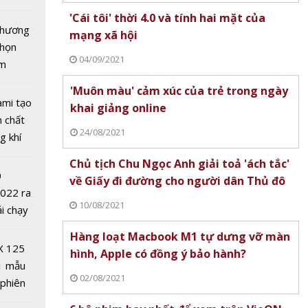
ế tiên
tô nhất
'Cái tôi' thời 4.0 và tính hai mặt của
P.HCM
 chương
mạng xã hội
chọn
04/09/2021
ăm
'Muôn màu' cảm xúc của trẻ trong ngày
ami tạo
khai giảng online
ELMA:
n chất
24/08/2021
 13
g khí
riển và
Covid-
Chủ tịch Chu Ngọc Anh giải toả 'ách tắc'
ương lai
0
về Giấy đi đường cho người dân Thủ đô
sức
2022 ra
động
10/08/2021
ải chạy
ởi điểm
Hàng loạt Macbook M1 tự dưng vỡ màn
0 nghìn
X 125
hình, Apple có đồng ý bảo hành?
1 mẫu
02/08/2021
 phiên
 đua