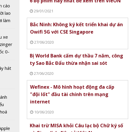
6 bộ phim hay nhất để xem trên VieON
n cáo
29/01/2021
ời lao
ời làm
Bắc Ninh: Không ký kết triển khai dự án
i bán
Owifi 5G với CSE Singapore
hu dịch
u xe
oa học
ịch
27/06/2020
zinger
tế bào
ốc 0-
phổi
Bị World Bank cấm dự thầu 7 năm, công
hưa tới
y trì
ty Sao Bắc Đẩu thừa nhận sai sót
ây hát
khỏe
27/06/2020
Wefinex - Mô hình hoạt động đa cấp
"đội lốt" đầu tài chính trên mạng
Bánh
internet
ểu
 hoá
10/06/2020
 nhiều
Khai trừ MISA khỏi Câu lạc bộ Chữ ký số
về nguồn
 Apple