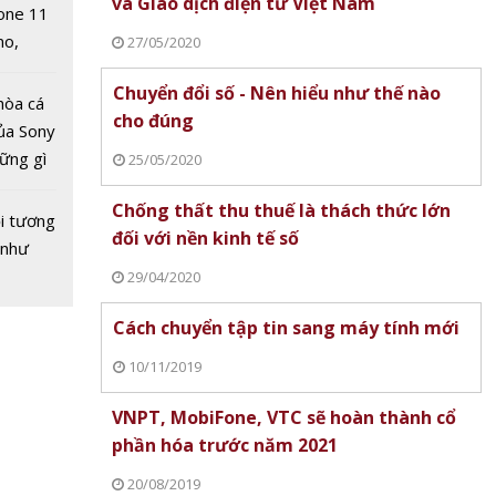
và Giao dịch điện tử Việt Nam
one 11
no,
27/05/2020
sơ sinh
 Mỹ
ầm
Chuyển đổi số - Nên hiểu như thế nào
hòa cá
vid-19:
cho đúng
ủa Sony
 Nội
hững gì
25/05/2020
ồng
 sống
n
Chống thất thu thuế là thách thức lớn
ùa hè
i tương
đối với nền kinh tế số
 như
29/04/2020
Cách chuyển tập tin sang máy tính mới
10/11/2019
VNPT, MobiFone, VTC sẽ hoàn thành cổ
phần hóa trước năm 2021
20/08/2019
Hàn