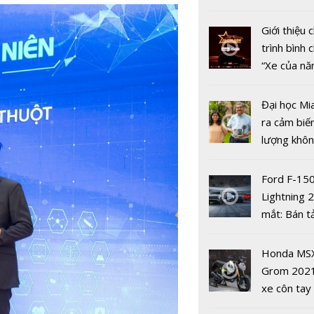
thiết bị y t
nhiều xe ô 
tiến tại T
năm 2022
Giới thiệu
trình bình 
“Xe của n
2022"
Đại học Mi
Tập đoàn 
ra cảm biế
Hành trình
lượng khôn
năm phát t
phát hiện 
định hình t
19
Ford F-15
chăm sóc 
Lightning 
khỏe chủ 
mắt: Bán t
điện giá kh
chưa đến 4
Honda MS
USD
Grom 202
xe côn tay
bản đường