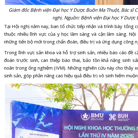
Giám đốc Bệnh viện Đại học Y Dược Buôn Ma Thuột, Bác sĩ CK
nghị. Nguồn: Bệnh viện Đại học Y Dược
Tại Hội nghị năm nay, ban tổ chức tiếp nhận và trình bày tổng
thuộc nhiều lĩnh vực của y học lâm sàng và cận lâm sàng. Nội
những tiến bộ mới trong chẩn đoán, điều trị và ứng dụng công ng
Trong lĩnh vực sản khoa và hỗ trợ sinh sản, nhiều báo cáo đề c
đoán trước sinh, can thiệp bào thai, bảo tồn khả năng sinh 
noãn trong ống nghiệm (IVM). Những nghiên cứu này cho thấy 
sinh sản, góp phần nâng cao hiệu quả điều trị vô sinh hiếm muộ