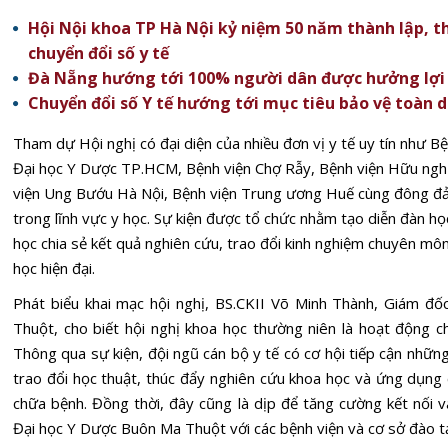
Hội Nội khoa TP Hà Nội kỷ niệm 50 năm thành lập, t
chuyển đổi số y tế
Đà Nẵng hướng tới 100% người dân được hưởng lợi t
Chuyển đổi số Y tế hướng tới mục tiêu bảo vệ toàn 
Tham dự
Hội nghị
có đại diện của nhiều đơn vị y tế uy tín như B
Đại học Y Dược TP.HCM, Bệnh viện Chợ Rẫy, Bệnh viện Hữu nghị
viện Ung Bướu Hà Nội, Bệnh viện Trung ương Huế cùng đông đảo 
trong lĩnh vực y học. Sự kiện được tổ chức nhằm tạo diễn đàn họ
học chia sẻ kết quả nghiên cứu, trao đổi kinh nghiệm chuyên mô
học hiện đại.
Phát biểu khai mạc hội nghị, BS.CKII Võ Minh Thành, Giám đ
Thuột, cho biết hội nghị khoa học thường niên là hoạt động 
Thông qua sự kiện, đội ngũ cán bộ y tế có cơ hội tiếp cận nhữn
trao đổi học thuật, thúc đẩy nghiên cứu khoa học và ứng dụng
chữa bệnh. Đồng thời, đây cũng là dịp để tăng cường kết nối 
Đại học Y Dược Buôn Ma Thuột với các bệnh viện và cơ sở đào t