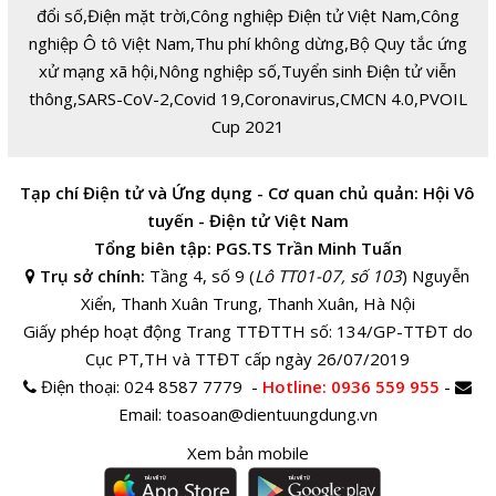
đổi số
,
Điện mặt trời
,
Công nghiệp Điện tử Việt Nam
,
Công
nghiệp Ô tô Việt Nam
,
Thu phí không dừng
,
Bộ Quy tắc ứng
xử mạng xã hội
,
Nông nghiệp số
,
Tuyển sinh Điện tử viễn
thông
,
SARS-CoV-2
,
Covid 19
,
Coronavirus
,
CMCN 4.0
,
PVOIL
Cup 2021
Tạp chí Điện tử và Ứng dụng - Cơ quan chủ quản: Hội Vô
tuyến - Điện tử Việt Nam
Tổng biên tập: PGS.TS Trần Minh Tuấn
Trụ sở chính:
Tầng 4, số 9 (
Lô TT01-07, số 103
) Nguyễn
Xiển, Thanh Xuân Trung, Thanh Xuân, Hà Nội
Giấy phép hoạt động Trang TTĐTTH số: 134/GP-TTĐT do
Cục PT,TH và TTĐT cấp ngày 26/07/2019
Điện thoại:
024 8587 7779 -
Hotline
: 0936 559 955
-
Email:
toasoan@dientuungdung.vn
Xem bản mobile