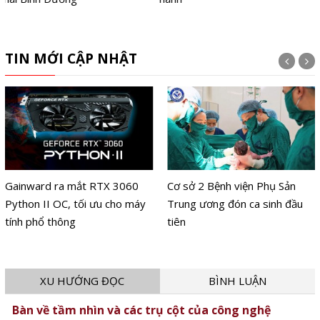
TIN MỚI CẬP NHẬT
Cơ sở 2 Bệnh viện Phụ Sản
Giải Báo chí 'Vì sự nghiệp giáo
Trung ương đón ca sinh đầu
dục Việt Nam' 2026 ưu tiên
tiên
chủ đề AI và chuyển đổi số
XU HƯỚNG ĐỌC
BÌNH LUẬN
Bàn về tầm nhìn và các trụ cột của công nghệ