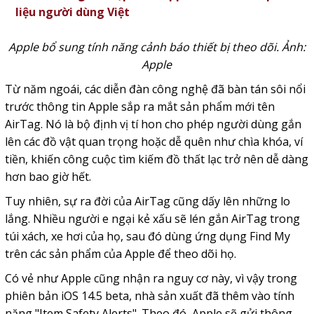
liệu người dùng Việt
Apple bổ sung tính năng cảnh báo thiết bị theo dõi. Ảnh:
Apple
Từ năm ngoái, các diễn đàn công nghệ đã bàn tán sôi nổi
trước thông tin Apple sắp ra mắt sản phẩm mới tên
AirTag. Nó là bộ định vị tí hon cho phép người dùng gắn
lên các đồ vật quan trọng hoặc dễ quên như chìa khóa, ví
tiền, khiến công cuộc tìm kiếm đồ thất lạc trở nên dễ dàng
hơn bao giờ hết.
Tuy nhiên, sự ra đời của AirTag cũng dấy lên những lo
lắng. Nhiều người e ngại kẻ xấu sẽ
lén gắn AirTag trong
túi xách, xe hơi của họ, sau đó dùng ứng dụng Find My
trên các sản phẩm của Apple để theo dõi họ.
Có vẻ như Apple cũng nhận ra nguy cơ này, vì vậy trong
phiên bản iOS 14.5 beta, nhà sản xuất đã thêm vào tính
năng "Item Safety Alerts". Theo đó, Apple sẽ gửi thông