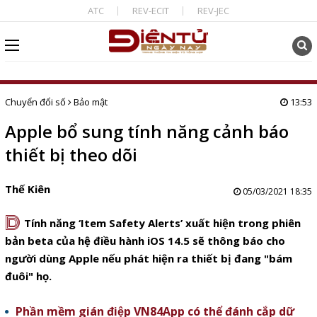
ATC
REV-ECIT
REV-JEC
Chuyển đổi số
Bảo mật
13:53
Apple bổ sung tính năng cảnh báo
thiết bị theo dõi
Thế Kiên
05/03/2021 18:35
D
Tính năng ‘Item Safety Alerts’ xuất hiện trong phiên
bản beta của hệ điều hành iOS 14.5 sẽ thông báo cho
người dùng Apple nếu phát hiện ra thiết bị đang "bám
đuôi" họ.
Phần mềm gián điệp VN84App có thể đánh cắp dữ