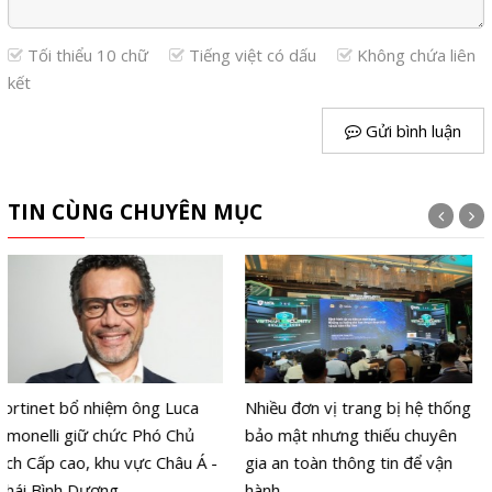
Tối thiểu 10 chữ
Tiếng việt có dấu
Không chứa liên
kết
Gửi bình luận
TIN CÙNG CHUYÊN MỤC
Nhiều đơn vị trang bị hệ thống
Vietnam Security Summit
bảo mật nhưng thiếu chuyên
2026 và bài toán an ninh
gia an toàn thông tin để vận
mạng Việt Nam thời hậu lượng
hành
tử