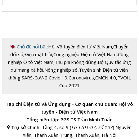
Chủ đề nổi bật:
Hội Vô tuyến điện tử Việt Nam
,
Chuyển
đổi số
,
Điện mặt trời
,
Công nghiệp Điện tử Việt Nam
,
Công
nghiệp Ô tô Việt Nam
,
Thu phí không dừng
,
Bộ Quy tắc ứng
xử mạng xã hội
,
Nông nghiệp số
,
Tuyển sinh Điện tử viễn
thông
,
SARS-CoV-2
,
Covid 19
,
Coronavirus
,
CMCN 4.0
,
PVOIL
Cup 2021
Tạp chí Điện tử và Ứng dụng - Cơ quan chủ quản: Hội Vô
tuyến - Điện tử Việt Nam
Tổng biên tập: PGS.TS Trần Minh Tuấn
Trụ sở chính:
Tầng 4, số 9 (
Lô TT01-07, số 103
) Nguyễn
Xiển, Thanh Xuân Trung, Thanh Xuân, Hà Nội