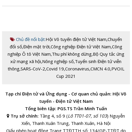
Chủ đề nổi bật:
Hội Vô tuyến điện tử Việt Nam
,
Chuyển
đổi số
,
Điện mặt trời
,
Công nghiệp Điện tử Việt Nam
,
Công
nghiệp Ô tô Việt Nam
,
Thu phí không dừng
,
Bộ Quy tắc ứng
xử mạng xã hội
,
Nông nghiệp số
,
Tuyển sinh Điện tử viễn
thông
,
SARS-CoV-2
,
Covid 19
,
Coronavirus
,
CMCN 4.0
,
PVOIL
Cup 2021
Tạp chí Điện tử và Ứng dụng - Cơ quan chủ quản: Hội Vô
tuyến - Điện tử Việt Nam
Tổng biên tập: PGS.TS Trần Minh Tuấn
Trụ sở chính:
Tầng 4, số 9 (
Lô TT01-07, số 103
) Nguyễn
Xiển, Thanh Xuân Trung, Thanh Xuân, Hà Nội
Giấy phép hoạt động Trang TTĐTTH số: 134/GP-TTĐT do