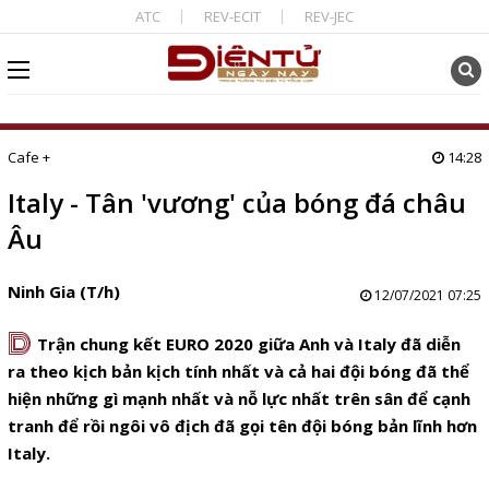
ATC
REV-ECIT
REV-JEC
Cafe +
14:28
Italy - Tân 'vương' của bóng đá châu
Âu
Ninh Gia (T/h)
12/07/2021 07:25
D
Trận chung kết EURO 2020 giữa Anh và Italy đã diễn
ra theo kịch bản kịch tính nhất và cả hai đội bóng đã thể
hiện những gì mạnh nhất và nỗ lực nhất trên sân để cạnh
tranh để rồi ngôi vô địch đã gọi tên đội bóng bản lĩnh hơn
Italy.