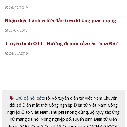
26/07/2019
Nhận diện hành vi lừa đảo trên không gian mạng
25/07/2019
Truyền hình OTT - Hướng đi mới của các “nhà Đài”
24/07/2019
Chủ đề nổi bật:
Hội Vô tuyến điện tử Việt Nam
,
Chuyển
đổi số
,
Điện mặt trời
,
Công nghiệp Điện tử Việt Nam
,
Công
nghiệp Ô tô Việt Nam
,
Thu phí không dừng
,
Bộ Quy tắc ứng
xử mạng xã hội
,
Nông nghiệp số
,
Tuyển sinh Điện tử viễn
thông
,
SARS-CoV-2
,
Covid 19
,
Coronavirus
,
CMCN 4.0
,
PVOIL