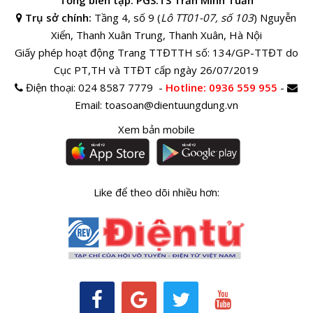
Tổng biên tập: PGS.TS Trần Minh Tuấn
Trụ sở chính:
Tầng 4, số 9 (
Lô TT01-07, số 103
) Nguyễn
Xiển, Thanh Xuân Trung, Thanh Xuân, Hà Nội
Giấy phép hoạt động Trang TTĐTTH số: 134/GP-TTĐT do
Cục PT,TH và TTĐT cấp ngày 26/07/2019
Điện thoại:
024 8587 7779 -
Hotline
: 0936 559 955
-
Email:
toasoan@dientuungdung.vn
Xem bản mobile
Like để theo dõi nhiều hơn: