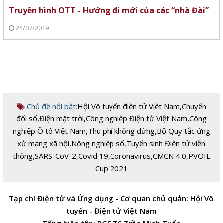
Truyền hình OTT - Hướng đi mới của các “nhà Đài”
24/07/2019
Chủ đề nổi bật:
Hội Vô tuyến điện tử Việt Nam
,
Chuyển
đổi số
,
Điện mặt trời
,
Công nghiệp Điện tử Việt Nam
,
Công
nghiệp Ô tô Việt Nam
,
Thu phí không dừng
,
Bộ Quy tắc ứng
xử mạng xã hội
,
Nông nghiệp số
,
Tuyển sinh Điện tử viễn
thông
,
SARS-CoV-2
,
Covid 19
,
Coronavirus
,
CMCN 4.0
,
PVOIL
Cup 2021
Tạp chí Điện tử và Ứng dụng - Cơ quan chủ quản: Hội Vô
tuyến - Điện tử Việt Nam