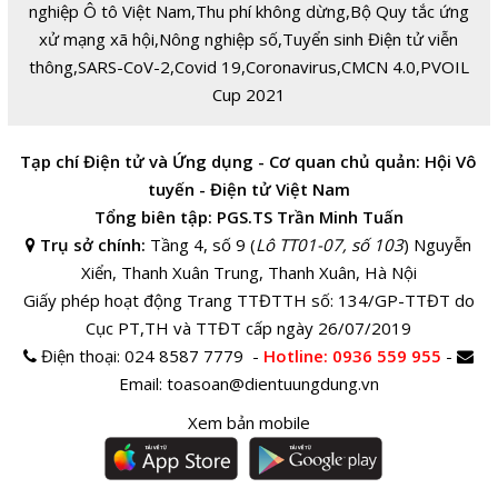
nghiệp Ô tô Việt Nam
,
Thu phí không dừng
,
Bộ Quy tắc ứng
xử mạng xã hội
,
Nông nghiệp số
,
Tuyển sinh Điện tử viễn
thông
,
SARS-CoV-2
,
Covid 19
,
Coronavirus
,
CMCN 4.0
,
PVOIL
Cup 2021
Tạp chí Điện tử và Ứng dụng - Cơ quan chủ quản: Hội Vô
tuyến - Điện tử Việt Nam
Tổng biên tập: PGS.TS Trần Minh Tuấn
Trụ sở chính:
Tầng 4, số 9 (
Lô TT01-07, số 103
) Nguyễn
Xiển, Thanh Xuân Trung, Thanh Xuân, Hà Nội
Giấy phép hoạt động Trang TTĐTTH số: 134/GP-TTĐT do
Cục PT,TH và TTĐT cấp ngày 26/07/2019
Điện thoại:
024 8587 7779 -
Hotline
: 0936 559 955
-
Email:
toasoan@dientuungdung.vn
Xem bản mobile