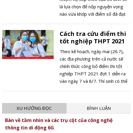
là lựa chọn để nộp nguyện vọng
nào vừa khớp với điểm số đã đạt
được ước mơ giảng đường đại học.
Cách tra cứu điểm thi
tốt nghiệp THPT 2021
Theo kế hoạch, ngày mai (26.7),
các địa phương trên cả nước sẽ
chính thức công bố điểm thi tốt
nghiệp THPT 2021 đợt 1 diễn ra
vào ngày 7 và 8/7. Thí sinh có thể
tra cứu điểm thi tốt nghiệp THPT
2021 nhanh và chính xác nhất theo
các cách sau
XU HƯỚNG ĐỌC
BÌNH LUẬN
Bàn về tầm nhìn và các trụ cột của công nghệ
thông tin di động 6G