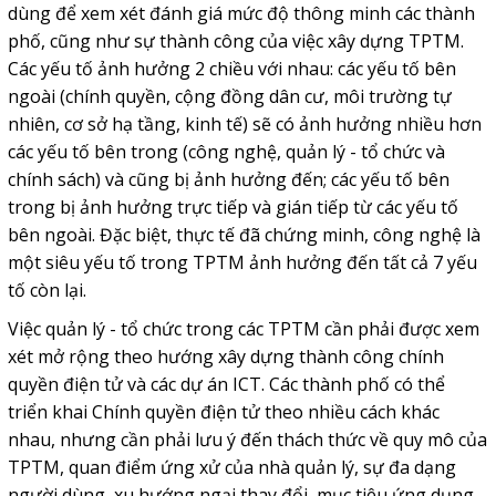
dùng để xem xét đánh giá mức độ thông minh các thành
phố, cũng như sự thành công của việc xây dựng TPTM.
Các yếu tố ảnh hưởng 2 chiều với nhau: các yếu tố bên
ngoài (chính quyền, cộng đồng dân cư, môi trường tự
nhiên, cơ sở hạ tầng, kinh tế) sẽ có ảnh hưởng nhiều hơn
các yếu tố bên trong (công nghệ, quản lý - tổ chức và
chính sách) và cũng bị ảnh hưởng đến; các yếu tố bên
trong bị ảnh hưởng trực tiếp và gián tiếp từ các yếu tố
bên ngoài. Đặc biệt, thực tế đã chứng minh, công nghệ là
một siêu yếu tố trong TPTM ảnh hưởng đến tất cả 7 yếu
tố còn lại.
Việc quản lý - tổ chức trong các TPTM cần phải được xem
xét mở rộng theo hướng xây dựng thành công chính
quyền điện tử và các dự án ICT. Các thành phố có thể
triển khai Chính quyền điện tử theo nhiều cách khác
nhau, nhưng cần phải lưu ý đến thách thức về quy mô của
TPTM, quan điểm ứng xử của nhà quản lý, sự đa dạng
người dùng, xu hướng ngại thay đổi, mục tiêu ứng dụng