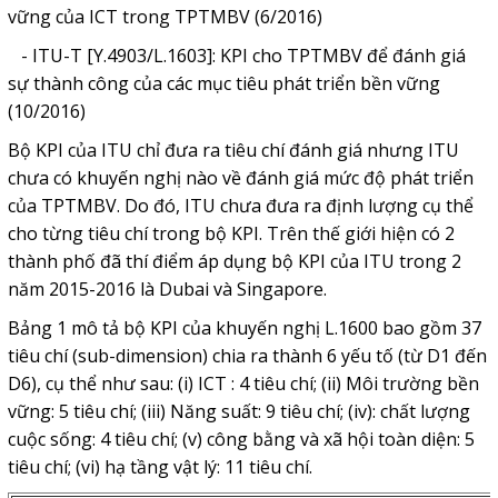
vững của ICT trong TPTMBV (6/2016)
- ITU-T [Y.4903/L.1603]: KPI cho TPTMBV để đánh giá
sự thành công của các mục tiêu phát triển bền vững
(10/2016)
Bộ KPI của ITU chỉ đưa ra tiêu chí đánh giá nhưng ITU
chưa có khuyến nghị nào về đánh giá mức độ phát triển
của TPTMBV. Do đó, ITU chưa đưa ra định lượng cụ thể
cho từng tiêu chí trong bộ KPI. Trên thế giới hiện có 2
thành phố đã thí điểm áp dụng bộ KPI của ITU trong 2
năm 2015-2016 là Dubai và Singapore.
Bảng 1 mô tả bộ KPI của khuyến nghị L.1600 bao gồm 37
tiêu chí (sub-dimension) chia ra thành 6 yếu tố (từ D1 đến
D6), cụ thể như sau: (i) ICT : 4 tiêu chí; (ii) Môi trường bền
vững: 5 tiêu chí; (iii) Năng suất: 9 tiêu chí; (iv): chất lượng
cuộc sống: 4 tiêu chí; (v) công bằng và xã hội toàn diện: 5
tiêu chí; (vi) hạ tầng vật lý: 11 tiêu chí.