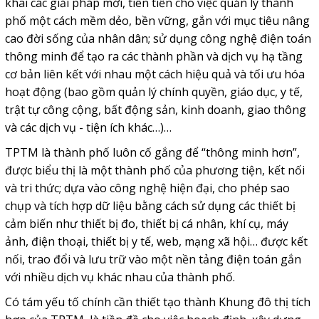
khai các giải pháp mới, tiên tiến cho việc quản lý thành
phố một cách mềm dẻo, bền vững, gắn với mục tiêu nâng
cao đời sống của nhân dân; sử dụng công nghệ điện toán
thông minh để tạo ra các thành phần và dịch vụ hạ tầng
cơ bản liên kết với nhau một cách hiệu quả và tối ưu hóa
hoạt động (bao gồm quản lý chính quyền, giáo dục, y tế,
trật tự công cộng, bất động sản, kinh doanh, giao thông
và các dịch vụ - tiện ích khác…)…
TPTM là thành phố luôn cố gắng để “thông minh hơn”,
được biểu thị là một thành phố của phương tiện, kết nối
và tri thức; dựa vào công nghệ hiện đại, cho phép sao
chụp và tích hợp dữ liệu bằng cách sử dụng các thiết bị
cảm biến như thiết bị đo, thiết bị cá nhân, khí cụ, máy
ảnh, điện thoại, thiết bị y tế, web, mạng xã hội… được kết
nối, trao đổi và lưu trữ vào một nền tảng điện toán gắn
với nhiều dịch vụ khác nhau của thành phố.
Có tám yếu tố chính cần thiết tạo thành Khung đô thị tích