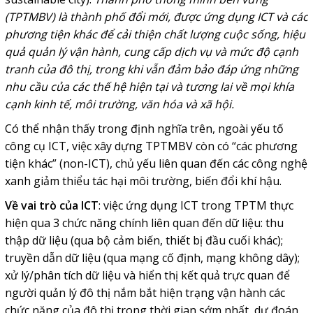
(TPTMBV) là thành phố đổi mới, được ứng dụng ICT và các
phương tiện khác để cải thiện chất lượng cuộc sống, hiệu
quả quản lý vận hành, cung cấp dịch vụ và mức độ cạnh
tranh của đô thị, trong khi vẫn đảm bảo đáp ứng những
nhu cầu của các thế hệ hiện tại và tương lai về mọi khía
cạnh kinh tế, môi trường, văn hóa và xã hội.
Có thể nhận thấy trong định nghĩa trên, ngoài yếu tố
công cụ ICT, việc xây dựng TPTMBV còn có “các phương
tiện khác” (non-ICT), chủ yếu liên quan đến các công nghệ
xanh giảm thiểu tác hại môi trường, biến đổi khí hậu.
Về vai trò của ICT
: việc ứng dụng ICT trong TPTM thực
hiện qua 3 chức năng chính liên quan đến dữ liệu: thu
thập dữ liệu (qua bộ cảm biến, thiết bị đầu cuối khác);
truyền dẫn dữ liệu (qua mạng cố định, mạng không dây);
xử lý/phân tích dữ liệu và hiển thị kết quả trực quan để
người quản lý đô thị nắm bắt hiện trạng vận hành các
chức năng của đô thị trong thời gian sớm nhất, dự đoán