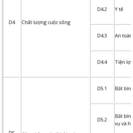
D4.2
Y tế
D4
Chất lượng cuộc sống
D4.3
An toàn
D4.4
Tiện lợi
D5.1
Bất bình
Bất bình
D5.2
vụ và h