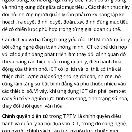
và những xung đột giữa các mục tiêu… Các thách thức này
đòi hỏi những người quản lý cần phải có kỹ năng lập kế
hoạch, ra quyết định, quyết đoán, xác định đúng mục tiêu
để có chiến lược phù hợp trong từng giai đoạn cụ thể.
Các dịch vụ và hạ tầng
trọng yếu
của TPTM được quản lý
bởi công nghệ điện toán thông minh. ICT có thể tích hợp
với các dự án đang phát triển làm thay đổi cảnh quan đô
thị và nâng cao hiệu quả trong quản lý, điều hành hoạt
động của thành phố. ICT có lợi ích và lợi thế, có thể cải
thiện chất lượng cuộc sống cho người dân, nhưng, nó
cũng làm tăng sự bất bình đẳng và phụ thuộc nhiều vào
các thiết bị số. Vì vậy, khi ứng dụng ICT cần phải xem xét
các yếu tố về nguồn lực, tính sẵn sàng, tình trạng số hóa,
thay đổi thói quen, văn hóa…
Chính quyền
điện tử
trong TPTM là chính quyền điều
hành và quản lý xã hội dựa vào ICT, trong đó công nghệ,
con người, chính sách, tập tục, nguồn lực, chuẩn mực,