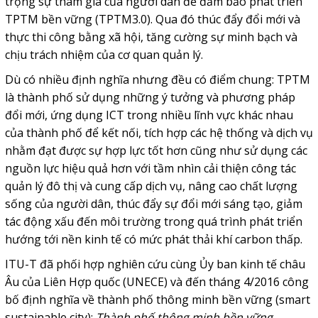
trọng sự tham gia của người dân để đảm bảo phát triển
TPTM bền vững (TPTM3.0). Qua đó thúc đẩy đổi mới và
thực thi công bằng xã hội, tăng cường sự minh bạch và
chịu trách nhiệm của cơ quan quản lý.
Dù có nhiều định nghĩa nhưng đều có điểm chung: TPTM
là thành phố sử dụng những ý tưởng và phương pháp
đổi mới, ứng dụng ICT trong nhiều lĩnh vực khác nhau
của thành phố để kết nối, tích hợp các hệ thống và dịch vụ
nhằm đạt được sự hợp lực tốt hơn cũng như sử dụng các
nguồn lực hiệu quả hơn với tầm nhìn cải thiện công tác
quản lý đô thị và cung cấp dịch vụ, nâng cao chất lượng
sống của người dân, thúc đẩy sự đổi mới sáng tạo, giảm
tác động xấu đến môi trường trong quá trình phát triển
hướng tới nền kinh tế có mức phát thải khí carbon thấp.
ITU-T đã phối hợp nghiên cứu cùng Ủy ban kinh tế châu
Âu của Liên Hợp quốc (UNECE) và đến tháng 4/2016 công
bố định nghĩa về thành phố thông minh bền vững (smart
sustainable city):
Thành phố thông minh bền vững