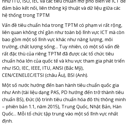
như ITU, ISO, IEC và các tiêu chuẩn mở phổ biến về ICT để
đảm bảo kết nối, liên thông kỹ thuật và dữ liệu giữa các
hệ thống trong TPTM
Vấn đề tiêu chuẩn hóa trong TPTM có phạm vi rất rộng,
liên quan không chỉ gần như toàn bộ lĩnh vực ICT mà còn
bao gồm một số lĩnh vực khác như năng lượng, môi
trường, chất lượng sống… Tuy nhiên, có một số vấn đề
rất đặc thù của riêng TPTM đã được các tổ chức tiêu
chuẩn hóa lớn của quốc tế và khu vực tham gia phát triển
như ISO, IEC, IEEE, ITU, ANSI (Bắc Mỹ),
CEN/CENELEC/ETSI (châu Âu), BSI (Anh).
Một số nước hướng đến ban hành tiêu chuẩn quốc gia
như Anh (tài liệu dạng PAS, PD hướng đến trở thành tiêu
chuẩn BS), Đức (lộ trình tiêu chuẩn hóa đô thị thông minh
– phiên bản 1.1, năm 2015), Trung Quốc, Nhật Bản, Hàn
Quốc… Mỗi tổ chức tập trung vào một số lĩnh vực nhất
định.