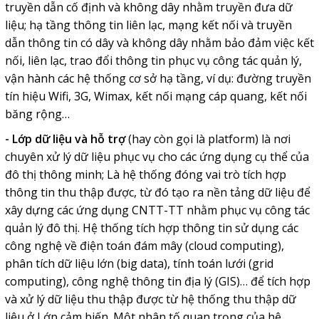
truyền dẫn cố định và không dây nhằm truyền đưa dữ
liệu; hạ tầng thông tin liên lạc, mạng kết nối và truyền
dẫn thông tin có dây và không dây nhằm bảo đảm việc kết
nối, liên lạc, trao đổi thông tin phục vụ công tác quản lý,
vận hành các hệ thống cơ sở hạ tầng, ví dụ: đường truyền
tín hiệu Wifi, 3G, Wimax, kết nối mạng cáp quang, kết nối
băng rộng…
-
Lớp dữ liệu và hỗ trợ
(hay còn gọi là platform) là nơi
chuyên xử lý dữ liệu phục vụ cho các ứng dụng cụ thể của
đô thị thông minh; Là hệ thống đóng vai trò tích hợp
thông tin thu thập được, từ đó tạo ra nền tảng dữ liệu để
xây dựng các ứng dụng CNTT-TT nhằm phục vụ công tác
quản lý đô thị. Hệ thống tích hợp thông tin sử dụng các
công nghệ về điện toán đám mây (cloud computing),
phân tích dữ liệu lớn (big data), tính toán lưới (grid
computing), công nghệ thông tin địa lý (GIS)… để tích hợp
và xử lý dữ liệu thu thập được từ hệ thống thu thập dữ
liệu ở Lớp cảm biến. Một nhân tố quan trọng của hệ