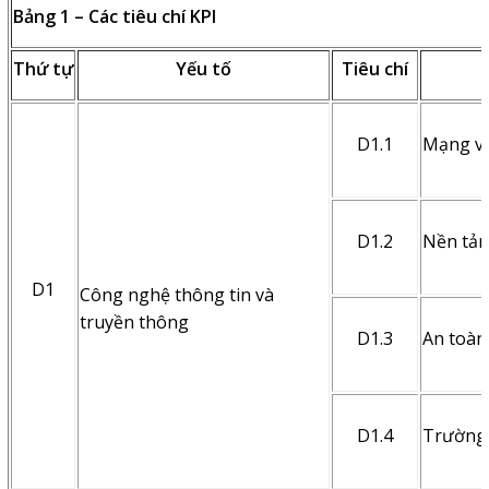
Bảng 1 – Các tiêu chí KPI
Thứ tự
Yếu tố
Tiêu chí
D1.1
Mạng và
D1.2
Nền tảng
D1
Công nghệ thông tin và
truyền thông
D1.3
An toàn 
D1.4
Trường 