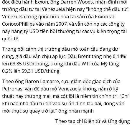
đốc điều hành Exxon, ông Darren Woods, nhận định môi
trường đầu tư tại Venezuela hiện nay “không thể đầu tư”.
Venezuela từng quốc hữu hóa tài sản của Exxon và
ConocoPhillips vào năm 2007, và vẫn còn nợ các công ty
này hàng tỷ USD tiền bồi thường từ các vụ kiện trọng tài
quốc tế.
Trong bối cảnh thị trường dầu mỏ toàn cầu đang dư
cung, giá dầu vẫn chịu áp lực. Dầu Brent tăng nhẹ 0,14%
lên 63,85 USD/thùng, trong khi dầu WTI của Mỹ tăng
0,2% lên 59,31 USD/thùng.
Theo ông Baron Lamarre, cựu giám đốc giao dịch của
Petronas, vấn đề dầu mỏ Venezuela không nằm ở kỹ
thuật hay thương mại, mà cốt lõi là niềm tin chính trị. “Chỉ
khi nào nhà đầu tư tin vào sự ổn định lâu dài, dòng vốn
mới thực sự quay trở lại,” ông nhấn mạnh.
Theo tạp chí Điện tử và Ứng dụng