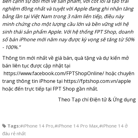
Bên cạnh sự đổi mới về sản phẩm, với cốt lõi là tạo trải
nghiệm đồng nhất và tuyệt vời Apple đang ghi nhận tăng
bằng lần tại Việt Nam trong 3 năm liên tiếp, điều này
minh chứng cho một lượng cầu lớn và bền vững với hệ
sinh thái sản phẩm Apple.
Với hệ thống FPT Shop, doanh
số bán iPhone mới năm nay được kỳ vọng sẽ tăng từ 50%
- 100%.”
Thông tin mới nhất về giá bán, quà tặng và dự kiến mở
bán liên tục được cập nhật tại
https://www.facebook.com/FPTShopOnline/
hoặc chuyên
trang thông tin iPhone tại
https://fptshop.com.vn/apple
hoặc đến trực tiếp tại FPT Shop gần nhất.
Theo Tạp chí Điện tử & Ứng dụng
Tags:
#iPhone 14 Pro
,
#iPhone 14 Pro Max
,
#iPhone 14 ở
đâu rẻ nhất