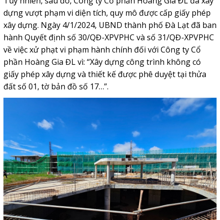
Tuy nhiên, sau đó, Công ty Cổ phần Hoàng Gia ĐL đã xây
dựng vượt phạm vi diện tích, quy mô được cấp giấy phép
xây dựng. Ngày 4/1/2024, UBND thành phố Đà Lạt đã ban
hành Quyết định số 30/QĐ-XPVPHC và số 31/QĐ-XPVPHC
về việc xử phạt vi phạm hành chính đối với Công ty Cổ
phần Hoàng Gia ĐL vì: “Xây dựng công trình không có
giấy phép xây dựng và thiết kế được phê duyệt tại thửa
đất số 01, tờ bản đồ số 17…”.