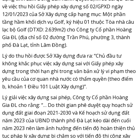
về việc thu hồi Giấy phép xây dựng số 02/GPXD ngày
12/01/2023 của Sở Xây dựng cấp hạng mục: Một phần
tầng hầm khối dịch vụ Golf, ký hiệu 01 thuộc Tòa nhà câu
lạc bộ Golf (DTXD: 2.639m2) cho Công ty Cổ phần Hoàng
Gia ĐL (địa chỉ số 02 đường Trần Phú, phường 3, thành
phố Đà Lạt, tỉnh Lâm Đồng).
Lý do thu hồi được Sở Xây dựng đưa ra: “Chủ đầu tư
không khắc phục việc xây dựng sai với Giấy phép xây
dựng trong thời hạn ghi trong văn bản xử lý vi phạm theo
yêu cầu của cơ quan nhà nước có thẩm quyền (theo điểm
b, khoản 1 Điều 101 Luật Xây dựng)”.
Lý giải việc xây dựng sai phép, Công ty Cổ phần Hoàng
Gia ĐL cho rằng: “… Do thời gian phê duyệt quy hoạch sử
dụng đất giai đoạn 2021-2030 và Kế hoạch sử dụng đất
năm 2023 của UBND thành phố Đà Lạt kéo dài đến cuối
năm 2023 nên làm ảnh hưởng đến tiến độ hoàn thiện thủ
tục pháp lý xây dựng bị chậm so với tiến độ thi công xây