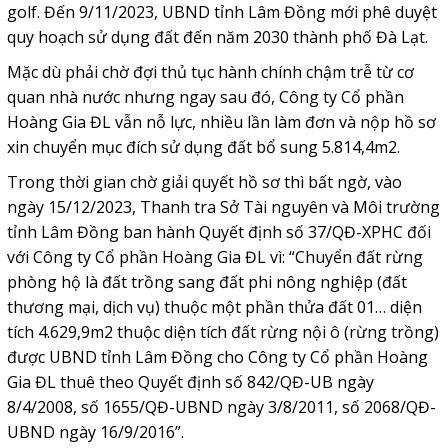
golf. Đến 9/11/2023, UBND tỉnh Lâm Đồng mới phê duyệt
quy hoạch sử dụng đất đến năm 2030 thành phố Đà Lạt.
Mặc dù phải chờ đợi thủ tục hành chính chậm trễ từ cơ
quan nhà nước nhưng ngay sau đó, Công ty Cổ phần
Hoàng Gia ĐL vẫn nỗ lực, nhiều lần làm đơn và nộp hồ sơ
xin chuyển mục đích sử dụng đất bổ sung 5.814,4m2.
Trong thời gian chờ giải quyết hồ sơ thì bất ngờ, vào
ngày 15/12/2023, Thanh tra Sở Tài nguyên và Môi trường
tỉnh Lâm Đồng ban hành Quyết định số 37/QĐ-XPHC đối
với Công ty Cổ phần Hoàng Gia ĐL vì: “Chuyển đất rừng
phòng hộ là đất trồng sang đất phi nông nghiệp (đất
thương mại, dịch vụ) thuộc một phần thửa đất 01… diện
tích 4.629,9m2 thuộc diện tích đất rừng nội ô (rừng trồng)
được UBND tỉnh Lâm Đồng cho Công ty Cổ phần Hoàng
Gia ĐL thuê theo Quyết định số 842/QĐ-UB ngày
8/4/2008, số 1655/QĐ-UBND ngày 3/8/2011, số 2068/QĐ-
UBND ngày 16/9/2016”.