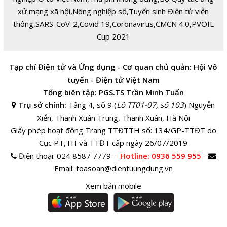
xử mạng xã hội
,
Nông nghiệp số
,
Tuyển sinh Điện tử viễn
thông
,
SARS-CoV-2
,
Covid 19
,
Coronavirus
,
CMCN 4.0
,
PVOIL
Cup 2021
Tạp chí Điện tử và Ứng dụng - Cơ quan chủ quản: Hội Vô
tuyến - Điện tử Việt Nam
Tổng biên tập: PGS.TS Trần Minh Tuấn
Trụ sở chính:
Tầng 4, số 9 (
Lô TT01-07, số 103
) Nguyễn
Xiển, Thanh Xuân Trung, Thanh Xuân, Hà Nội
Giấy phép hoạt động Trang TTĐTTH số: 134/GP-TTĐT do
Cục PT,TH và TTĐT cấp ngày 26/07/2019
Điện thoại:
024 8587 7779 -
Hotline
: 0936 559 955
-
Email:
toasoan@dientuungdung.vn
Xem bản mobile