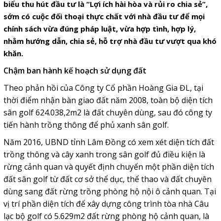
biểu thu hút đầu tư là “Lợi ích hài hòa và rủi ro chia sẻ”,
sớm có cuộc đối thoại thực chất với nhà đầu tư để mọi
chính sách vừa đúng pháp luật, vừa hợp tình, hợp lý,
nhằm hướng dẫn, chia sẻ, hỗ trợ nhà đầu tư vượt qua khó
khăn.
Chậm ban hành kế hoạch sử dụng đất
Theo phản hồi của Công ty Cổ phần Hoàng Gia ĐL, tại
thời điểm nhận bàn giao đất năm 2008, toàn bộ diện tích
sân golf 624.038,2m2 là đất chuyên dùng, sau đó công ty
tiến hành trồng thông để phủ xanh sân golf.
Năm 2016, UBND tỉnh Lâm Đồng có xem xét diện tích đất
trồng thông và cây xanh trong sân golf đủ điều kiện là
rừng cảnh quan và quyết định chuyển một phần diện tích
đất sân golf từ đất cơ sở thể dục, thể thao và đất chuyên
dùng sang đất rừng trồng phòng hộ nội ô cảnh quan. Tại
vị trí phần diện tích để xây dựng công trình tòa nhà Câu
lạc bộ golf có 5.629m2 đất rừng phòng hộ cảnh quan, là